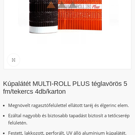
Click to enlarge
Kúpalátét MULTI-ROLL PLUS téglavörös 5
fm/tekercs 4db/karton
Megnövelt ragasztófelülettel ellátott taréj és élgerinc elem.
Ezáltal nagyobb és biztosabb tapadást biztosít a tetőcserép
felületén.
Festett, lakkozott, perforált, UV álló alumínium kúpalátét.