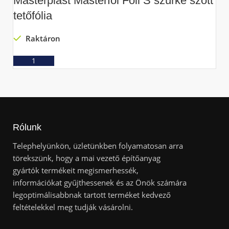
Masterplast Masterfol Foil S szürke szőtt
P
tetőfólia
5
Raktáron
Ajánlatkérés
Rólunk
Telephelyünkön, üzletünkben folyamatosan arra
törekszünk, hogy a mai vezető építőanyag
gyártók termékeit megismerhessék,
információkat gyűjthessenek és az Önök számára
legoptimálisabbnak tartott terméket kedvező
feltételekkel meg tudják vásárolni.