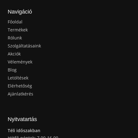
Navigáció
Főoldal
Termékek
Rólunk
Szolgáltatásaink
Akciók
Vélemények
Blog
Letöltések
Elérhetőség
Ajánlatkérés
Nyitvatartás
Téli időszakban
Hétfő-péntek: 7.00-16.00