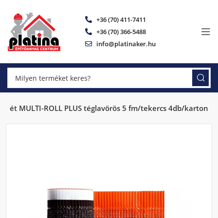
+36 (70) 411-7411
+36 (70) 366-5488
info@platinaker.hu
látét MULTI-ROLL PLUS téglavörös 5 fm/tekercs 4db/karton