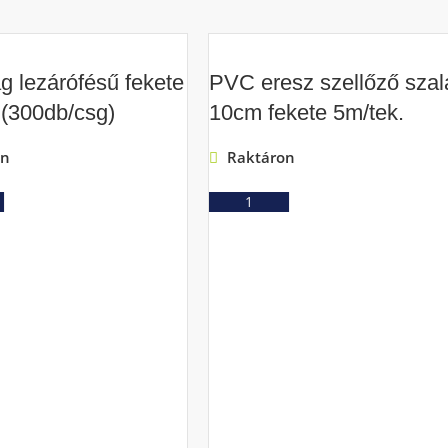
 lezárófésű fekete
PVC eresz szellőző szal
(300db/csg)
10cm fekete 5m/tek.
on
Raktáron
Ajánlatkérés
Ajánlatkérés