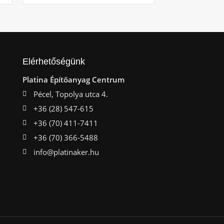
Elérhetőségünk
Platina Építőanyag Centrum
Pécel, Topolya utca 4.
+36 (28) 547-615
+36 (70) 411-7411
+36 (70) 366-5488
info@platinaker.hu