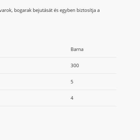
arok, bogarak bejutását és egyben biztosítja a
Barna
300
5
4