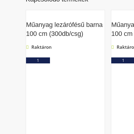
Műanyag lezárófésű barna
Műanyag
100 cm (300db/csg)
100 cm 
Raktáron
Raktár
Ajánlatkérés