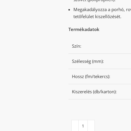
Megakadályozza a porhó, rov
tetőfelület kiszellőzését.
Termékadatok
Szín:
Szélesség (mm):
Hossz (fm/tekercs):
Kiszerelés (db/karton):