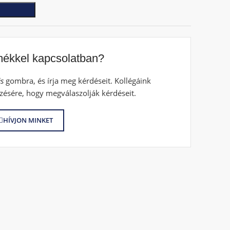
mékkel kapcsolatban?
s
gombra, és írja meg kérdéseit. Kollégáink
zésére, hogy megválaszolják kérdéseit.
HÍVJON MINKET