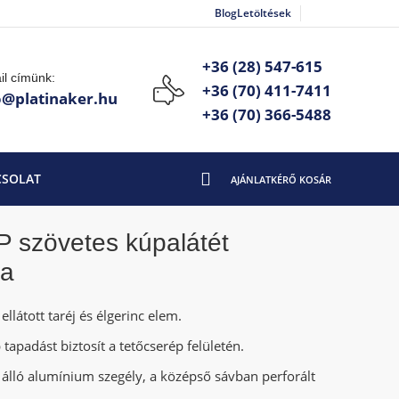
Blog
Letöltések
+36 (28) 547-615
il címünk:
+36 (70) 411-7411
o@platinaker.hu
+36 (70) 366-5488
CSOLAT
300mm/5fm barna
 szövetes kúpalátét
na
ellátott taréj és élgerinc elem.
tapadást biztosít a tetőcserép felületén.
UV álló alumínium szegély, a középső sávban perforált