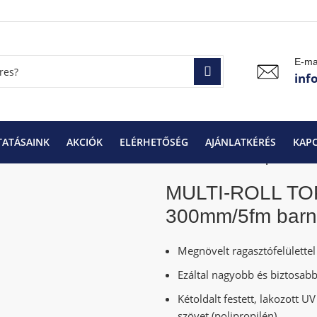
E-ma
inf
TATÁSAINK
AKCIÓK
ELÉRHETŐSÉG
AJÁNLATKÉRÉS
KAP
rtozékok és tetőfóliák
MULTI-ROLL TOP szövetes kúpalátét 
MULTI-ROLL TOP
300mm/5fm bar
Megnövelt ragasztófelülettel 
Ezáltal nagyobb és biztosabb 
Kétoldalt festett, lakozott 
szövet (polipropilén).