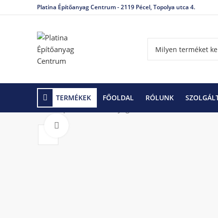
Platina Építőanyag Centrum - 2119 Pécel, Topolya utca 4.
TERMÉKEK
FŐOLDAL
RÓLUNK
SZOLGÁL
Kezdőlap
Tetőfedő anyagok és tartozékok
Tetőta
Click to enlarge