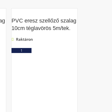
ag
PVC eresz szellőző szalag
10cm téglavörös 5m/tek.
Raktáron
Ajánlatkérés
Solflex alu 
páraátereszt
Raktáron
Ajá