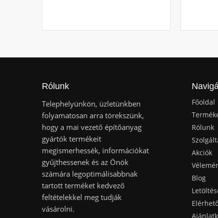
Rólunk
Navigá
Főoldal
Telephelyünkön, üzletünkben
Termék
folyamatosan arra törekszünk,
hogy a mai vezető építőanyag
Rólunk
gyártók termékeit
Szolgált
megismerhessék, információkat
Akciók
gyűjthessenek és az Önök
Vélemé
számára legoptimálisabbnak
Blog
tartott terméket kedvező
Letöltés
feltételekkel meg tudják
Elérhet
vásárolni.
Ajánlat