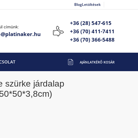
Blog
Letöltések
+36 (28) 547-615
il címünk:
+36 (70) 411-7411
o@platinaker.hu
+36 (70) 366-5488
CSOLAT
zemcsés (50*50*3,8cm)
e szürke járdalap
50*50*3,8cm)