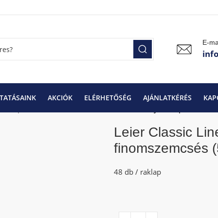
E-ma
inf
TATÁSAINK
AKCIÓK
ELÉRHETŐSÉG
AJÁNLATKÉRÉS
KAP
, kertépítő elemek
Leier Classic Line szürke járdalap finoms
Leier Classic Lin
finomszemcsés (
48 db / raklap