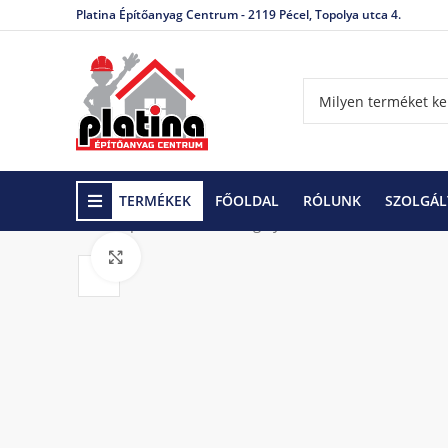
Platina Építőanyag Centrum - 2119 Pécel, Topolya utca 4.
TERMÉKEK
FŐOLDAL
RÓLUNK
SZOLGÁL
Kezdőlap
Térkövek, szegélykövek
Leier térkövek
Click to enlarge