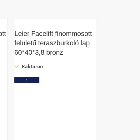
tt
Leier Facelift finommosott
felületű teraszburkoló lap
60*40*3,8 bronz
Raktáron
Ajánlatkérés
Leier TAV
térkő fahéj 
Raktáron