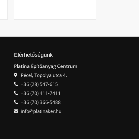
Ajá
Elérhetőségünk
Platina Építőanyag Centrum
Pécel, Topolya utca 4.
+36 (28) 547-615
+36 (70) 411-7411
+36 (70) 366-5488
info@platinaker.hu