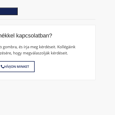
mékkel kapcsolatban?
s
gombra, és írja meg kérdéseit. Kollégáink
zésére, hogy megválaszolják kérdéseit.
HÍVJON MINKET