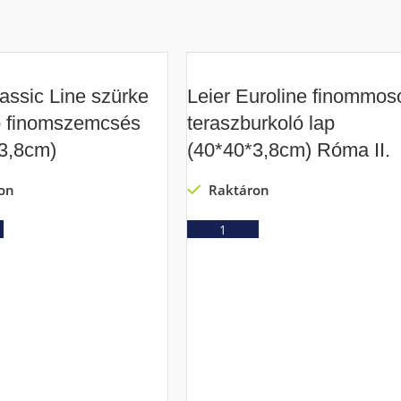
lassic Line szürke
Leier Euroline finommoso
p finomszemcsés
teraszburkoló lap
3,8cm)
(40*40*3,8cm) Róma II.
on
Raktáron
Ajánlatkérés
Ajánlatkérés