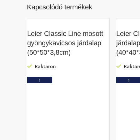
Kapcsolódó termékek
Leier Classic Line mosott
Leier C
gyöngykavicsos járdalap
járdala
(50*50*3,8cm)
(40*40*
Raktáron
Raktár
Ajánlatkérés