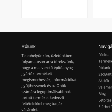
Rólunk
Navigá
Főoldal
Telephelyünkön, üzletünkben
Termék
folyamatosan arra törekszünk,
hogy a mai vezető építőanyag
Rólunk
gyártók termékeit
Szolgált
megismerhessék, információkat
Akciók
gyűjthessenek és az Önök
Vélemé
számára legoptimálisabbnak
Blog
tartott terméket kedvező
Letöltés
feltételekkel meg tudják
Elérhet
vásárolni.