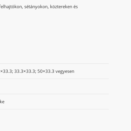
felhajtókon, sétányokon, köztereken és
×33.3; 33.3×33.3; 50×33.3 vegyesen
7
ke