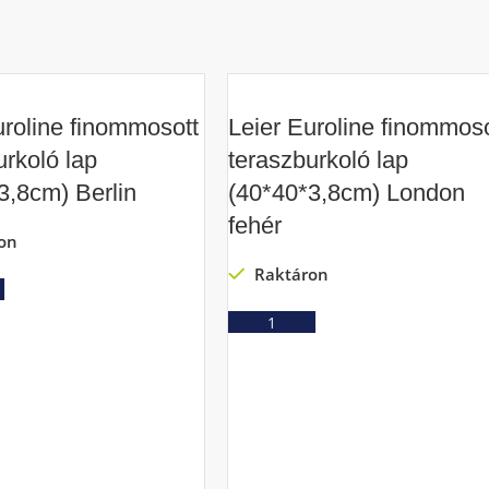
uroline finommosott
Leier Euroline finommoso
urkoló lap
teraszburkoló lap
3,8cm) Berlin
(40*40*3,8cm) London
fehér
on
Raktáron
Ajánlatkérés
Ajánlatkérés