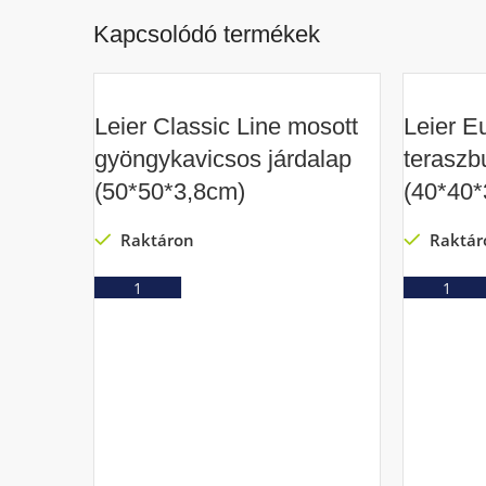
Kapcsolódó termékek
Leier Classic Line mosott
Leier E
gyöngykavicsos járdalap
teraszb
(50*50*3,8cm)
(40*40*
Raktáron
Raktár
Ajánlatkérés