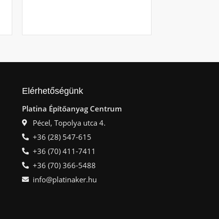
Raktáron
Ajá
Elérhetőségünk
Platina Építőanyag Centrum
Pécel, Topolya utca 4.
+36 (28) 547-615
+36 (70) 411-7411
+36 (70) 366-5488
info@platinaker.hu