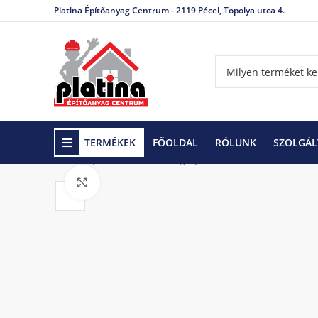
Platina Építőanyag Centrum - 2119 Pécel, Topolya utca 4.
TERMÉKEK
FŐOLDAL
RÓLUNK
SZOLGÁL
Kezdőlap
Térkövek, szegélykövek
Leier térkövek
Click to enlarge