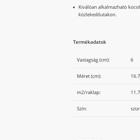
Kiválóan alkalmazható kocsi
közlekedőutakon.
Termékadatok
Vastagság (cm):
6
Méret (cm):
16.7
m2/raklap:
11.
Szín:
szür