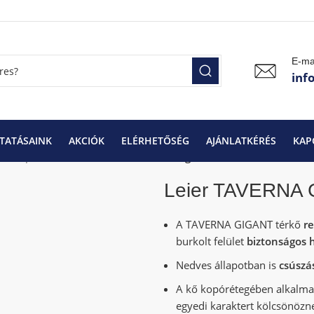
E-ma
inf
TATÁSAINK
AKCIÓK
ELÉRHETŐSÉG
AJÁNLATKÉRÉS
KAP
, kertépítő elemek
Leier TAVERNA Gigant 6cm N+F térkő szür
Leier TAVERNA G
A TAVERNA GIGANT térkő
re
burkolt felület
biztonságos 
Nedves állapotban is
csúszá
A kő kopórétegében alkalma
egyedi karaktert kölcsönözn