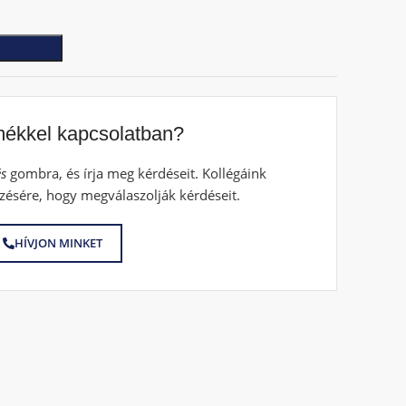
mékkel kapcsolatban?
s
gombra, és írja meg kérdéseit. Kollégáink
zésére, hogy megválaszolják kérdéseit.
HÍVJON MINKET