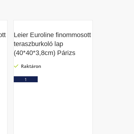
tt
Leier Euroline finommosott
teraszburkoló lap
(40*40*3,8cm) Párizs
Raktáron
Ajánlatkérés
Leier Eurol
teraszburkol
(40*40*3,8