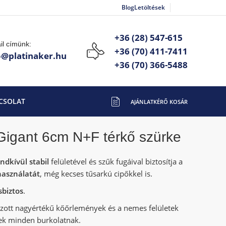
Blog
Letöltések
+36 (28) 547-615
il címünk:
+36 (70) 411-7411
o@platinaker.hu
+36 (70) 366-5488
CSOLAT
ke
igant 6cm N+F térkő szürke
ndkívül stabil
felületével és szűk fugáival biztosítja a
használatát
, még kecses tűsarkú cipőkkel is.
sbiztos
.
zott nagyértékű kőőrlemények és a nemes felületek
ek minden burkolatnak.