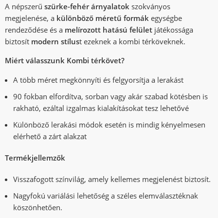
A népszerű
szürke-fehér árnyalatok
szokványos
megjelenése, a
különböző méretű formák
egységbe
rendeződése és a
melírozott hatású felület
játékossága
biztosít
modern stílus
t ezeknek a kombi térköveknek.
Miért válasszunk Kombi térkövet?
A több méret megkönnyíti és felgyorsítja a lerakást
90 fokban elfordítva, sorban vagy akár szabad kötésben is
rakható, ezáltal izgalmas kialakításokat tesz lehetővé
Különböző lerakási módok esetén is mindig kényelmesen
elérhető a zárt alakzat
Termékjellemzők
Visszafogott színvilág, amely kellemes megjelenést biztosít.
Nagyfokú variálási lehetőség a széles elemválasztéknak
köszönhetően.