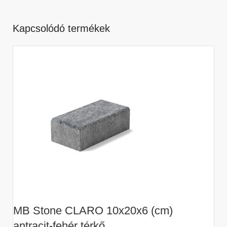
Kapcsolódó termékek
A
MB Stone CLARO 10x20x6 (cm)
M
antracit-fehér térkő
t