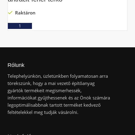
Raktáron
Ajánlatkérés
Rólunk
Telephelyünkön, üzletünkben folyamatosan arra
törekszünk, hogy a mai vezető építőanyag
gyártók termékeit megismerhessék,
információkat gyűjthessenek és az Önök számára
legoptimálisabbnak tartott terméket kedvező
feltételekkel meg tudják vásárolni.