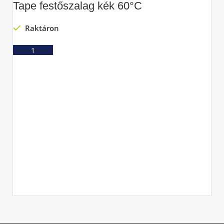
Tape festőszalag kék 60°C
Raktáron
Ajánlatkérés
S
T