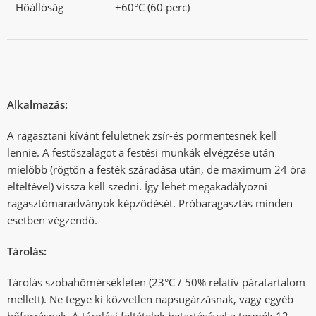
Hőállóság
+60°C (60 perc)
Alkalmazás:
A ragasztani kívánt felületnek zsír-és pormentesnek kell
lennie. A festőszalagot a festési munkák elvégzése után
mielőbb (rögtön a festék száradása után, de maximum 24 óra
elteltével) vissza kell szedni. Így lehet megakadályozni
ragasztómaradványok képződését. Próbaragasztás minden
esetben végzendő.
Tárolás:
Tárolás szobahőmérsékleten (23°C / 50% relatív páratartalom
mellett). Ne tegye ki közvetlen napsugárzásnak, vagy egyéb