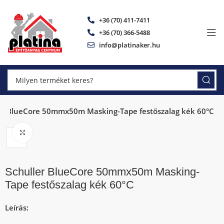
+36 (70) 411-7411
+36 (70) 366-5488
info@platinaker.hu
er BlueCore 50mmx50m Masking-Tape festőszalag kék 60°C
Click to enlarge
Schuller BlueCore 50mmx50m Masking-
Tape festőszalag kék 60°C
Leírás: