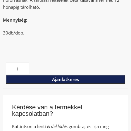
hőforrásnak. A tárolási feltételek betartásával a termék 12
hónapig tárolható.
Mennyiség:
30db/dob.
Ajánlatkérés
Kérdése van a termékkel
kapcsolatban?
Kattintson a lenti
érdeklődés
gombra, és írja meg