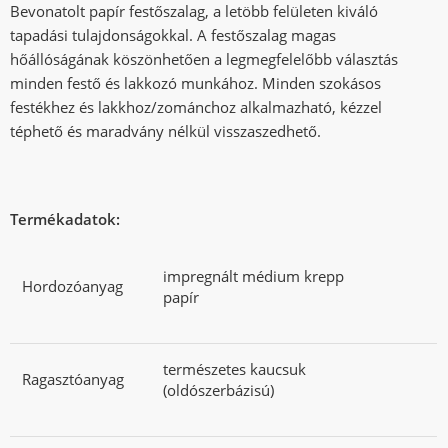
Bevonatolt papír festőszalag, a letöbb felületen kiváló
tapadási tulajdonságokkal. A festőszalag magas
hőállóságának köszönhetően a legmegfelelőbb választás
minden festő és lakkozó munkához. Minden szokásos
festékhez és lakkhoz/zománchoz alkalmazható, kézzel
téphető és maradvány nélkül visszaszedhető.
Termékadatok:
impregnált médium krepp
Hordozóanyag
papír
természetes kaucsuk
Ragasztóanyag
(oldószerbázisú)