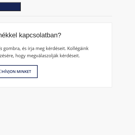
mékkel kapcsolatban?
s
gombra, és írja meg kérdéseit. Kollégáink
zésére, hogy megválaszolják kérdéseit.
HÍVJON MINKET