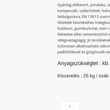
Gyárilag előkevert, poralakú, 
kompenzált, szálerősített, hidra
feldolgozásra. EN 13813 szerint
felületek készítéséhez hidegbu
linóleum, gumiburkolat, nem ra
fektetése előtt cementesztrich
rétegvastagságig. Jó terülésé
különösen alkalmazható vékony 
padlófűtésnél és görgősszék ter
Anyagszükséglet : kb
Kiszerelés : 25 kg / zsák