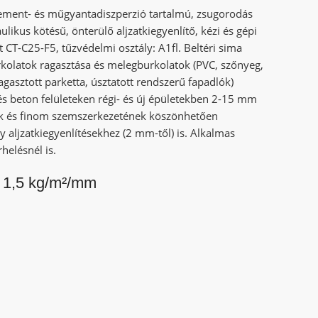
cement- és műgyantadiszperzió tartalmú, zsugorodás
ulikus kötésű, önterülő aljzatkiegyenlítő, kézi és gépi
 CT-C25-F5, tűzvédelmi osztály: A1fl. Beltéri sima
rkolatok ragasztása és melegburkolatok (PVC, szőnyeg,
gasztott parketta, úsztatott rendszerű fapadlók)
 és beton felületeken régi- és új épületekben 2-15 mm
nek és finom szemszerkezetének köszönhetően
aljzatkiegyenlítésekhez (2 mm-től) is. Alkalmas
helésnél is.
. 1,5 kg/m²/mm