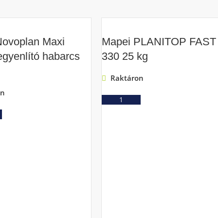
Novoplan Maxi
Mapei PLANITOP FAST
egyenlító habarcs
330 25 kg
Raktáron
on
Ajánlatkérés
Ajánlatkérés