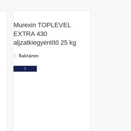
Murexin TOPLEVEL
EXTRA 430
aljzatkiegyenlítő 25 kg
Raktáron
Ajánlatkérés
Mapei Ultr
aljzatkiegye
Raktáron
Ajá