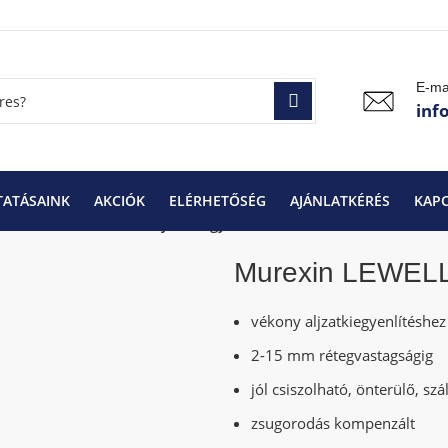
E-ma
inf
TATÁSAINK
AKCIÓK
ELÉRHETŐSÉG
AJÁNLATKÉRÉS
KAP
exin LEWELL ST 215 aljzatkiegyenlítő
Murexin LEWELL 
vékony aljzatkiegyenlítéshez 
2-15 mm rétegvastagságig
jól csiszolható, önterülő, szá
zsugorodás kompenzált