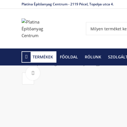
Platina Építőanyag Centrum - 2119 Pécel, Topolya utca 4.
TERMÉKEK
FŐOLDAL
RÓLUNK
SZOLGÁL
Kezdőlap
Hidegburkolás
Aljzatkiegyenlítők
Mur
Click to enlarge