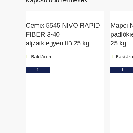
Kapcsolódó termékek
Cemix 5545 NIVO RAPID
Mapei 
FIBER 3-40
padlóki
aljzatkiegyenlítő 25 kg
25 kg
Raktáron
Raktár
Ajánlatkérés