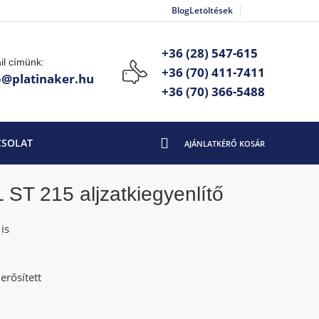
Blog
Letöltések
+36 (28) 547-615
il címünk:
+36 (70) 411-7411
o@platinaker.hu
+36 (70) 366-5488
CSOLAT
ST 215 aljzatkiegyenlítő
is
lerősített