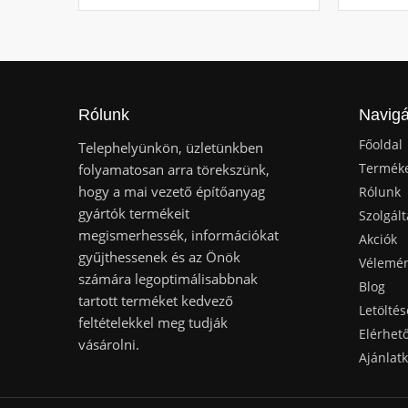
Rólunk
Navigá
Főoldal
Telephelyünkön, üzletünkben
Termék
folyamatosan arra törekszünk,
hogy a mai vezető építőanyag
Rólunk
gyártók termékeit
Szolgált
megismerhessék, információkat
Akciók
gyűjthessenek és az Önök
Vélemé
számára legoptimálisabbnak
Blog
tartott terméket kedvező
Letöltés
feltételekkel meg tudják
Elérhet
vásárolni.
Ajánlat