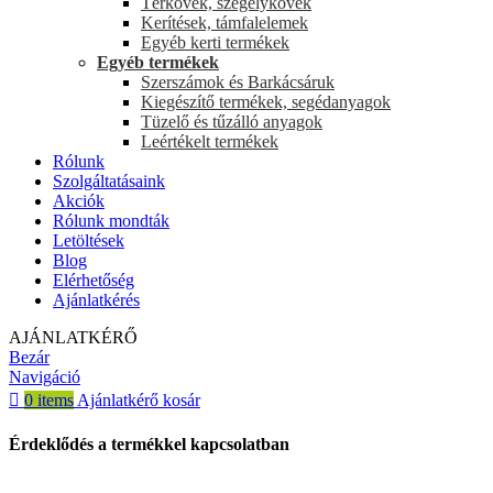
Térkövek, szegélykövek
Kerítések, támfalelemek
Egyéb kerti termékek
Egyéb termékek
Szerszámok és Barkácsáruk
Kiegészítő termékek, segédanyagok
Tüzelő és tűzálló anyagok
Leértékelt termékek
Rólunk
Szolgáltatásaink
Akciók
Rólunk mondták
Letöltések
Blog
Elérhetőség
Ajánlatkérés
AJÁNLATKÉRŐ
Bezár
Navigáció
0
items
Ajánlatkérő kosár
Érdeklődés a termékkel kapcsolatban