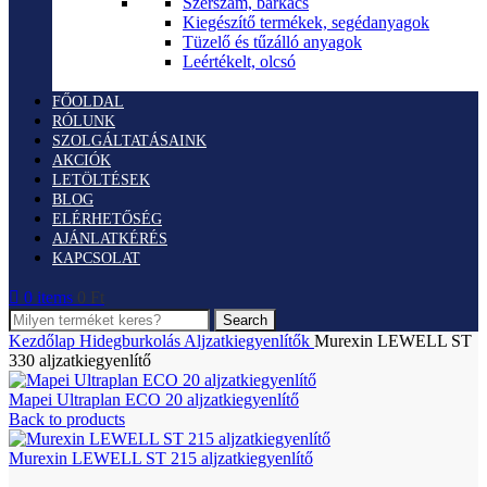
Szerszám, barkács
Kiegészítő termékek, segédanyagok
Tüzelő és tűzálló anyagok
Leértékelt, olcsó
FŐOLDAL
RÓLUNK
SZOLGÁLTATÁSAINK
AKCIÓK
LETÖLTÉSEK
BLOG
ELÉRHETŐSÉG
AJÁNLATKÉRÉS
KAPCSOLAT
0
items
0
Ft
Search
Kezdőlap
Hidegburkolás
Aljzatkiegyenlítők
Murexin LEWELL ST
330 aljzatkiegyenlítő
Mapei Ultraplan ECO 20 aljzatkiegyenlítő
Back to products
Murexin LEWELL ST 215 aljzatkiegyenlítő