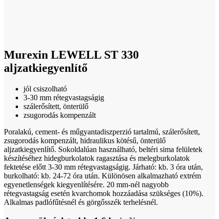
Click to enlarge
Murexin LEWELL ST 330
aljzatkiegyenlítő
jól csiszolható
3-30 mm rétegvastagságig
szálerősített, önterülő
zsugorodás kompenzált
Poralakú, cement- és műgyantadiszperzió tartalmú, szálerősített,
zsugorodás kompenzált, hidraulikus kötésű, önterülő
aljzatkiegyenlítő. Sokoldalúan használható, beltéri sima felületek
készítéséhez hidegburkolatok ragasztása és melegburkolatok
fektetése előtt 3-30 mm rétegvastagságig. Járható: kb. 3 óra után,
burkolható: kb. 24-72 óra után. Különösen alkalmazható extrém
egyenetlenségek kiegyenlítésére. 20 mm-nél nagyobb
rétegvastagság esetén kvarchomok hozzáadása szükséges (10%).
Alkalmas padlófűtésnél és görgősszék terhelésnél.