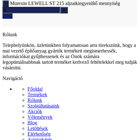
Murexin LEWELL ST 215 aljzatkiegyenlítő mennyiség
Ajánlatkérés
Rólunk
Telephelyünkön, üzletünkben folyamatosan arra törekszünk, hogy a
mai vezető építőanyag gyártók termékeit megismerhessék,
információkat gyűjthessenek és az Önök számára
legoptimálisabbnak tartott terméket kedvező feltételekkel meg tudják
vásárolni.
Navigáció
Főoldal
Termékek
Rólunk
Szolgáltatásaink
Akciók
Vélemények
Blog
Letöltések
Elérhetőség
Ajánlatkérés