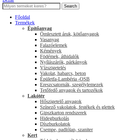
Search
Főoldal
Termékek
Építőanyag
Ömlesztett áruk, kötőanyagok
Vasanyag
Falazóelemek
Kémények
Födémek, áthidalók
Nyílászárók, párkányok
Vízszigetelés
Vakolat, habarcs, beton
Épületfa-Lambéria -OSB
Ereszcsatornák, szegélylemezek
Tetőfedő anyagok és tartozékok
Lakótér
Hőszigetelő anyagok
Színező vakolatok, festékek és glettek
Gipszkarton rendszerek
Hidegburkolás
Díszburkolatok
Csempe, padlólap, szaniter
Kert