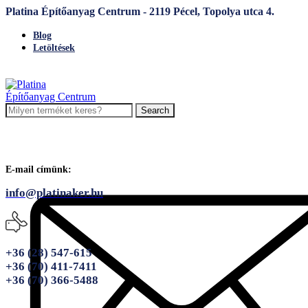
Platina Építőanyag Centrum - 2119 Pécel, Topolya utca 4.
Blog
Letöltések
Search
E-mail címünk:
info@platinaker.hu
+36 (28) 547-615
+36 (70) 411-7411
+36 (70) 366-5488