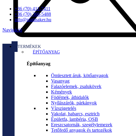
+36 (70) 411-7411
+36 (70) 366-5488
info@platinaker.hu
Navigáció
TERMÉKEK
ÉPÍTŐANYAG
Építőanyag
Ömlesztett áruk, kötőanyagok
Vasanyag
Falazóelemek, zsalukövek
Kémények
Födémek, áthidalók
Nyílászárók, párkányok
Vízszigetelés
Vakolat, habarcs, esztrich
Épületfa, lambéria, OSB
Ereszcsatornák, szegélylemezek
Tetőfedő anyagok és tartozékok