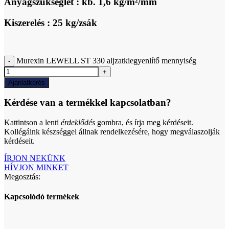
Anyagszükséglet : kb. 1,6 kg/m²/mm
Kiszerelés : 25 kg/zsák
Murexin LEWELL ST 330 aljzatkiegyenlítő mennyiség
Ajánlatkérés
Kérdése van a termékkel kapcsolatban?
Kattintson a lenti
érdeklődés
gombra, és írja meg kérdéseit.
Kollégáink készséggel állnak rendelkezésére, hogy megválaszolják
kérdéseit.
ÍRJON NEKÜNK
HÍVJON MINKET
Megosztás:
Kapcsolódó termékek