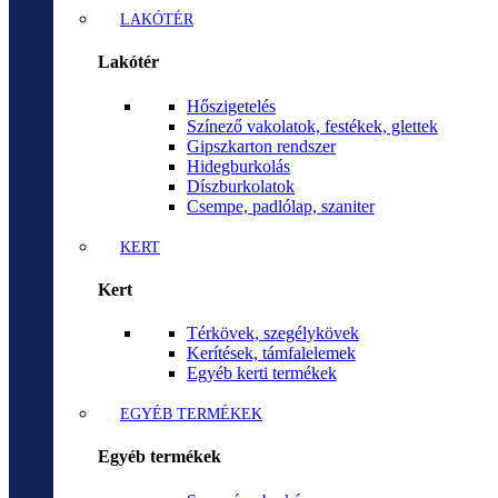
LAKÓTÉR
Lakótér
Hőszigetelés
Színező vakolatok, festékek, glettek
Gipszkarton rendszer
Hidegburkolás
Díszburkolatok
Csempe, padlólap, szaniter
KERT
Kert
Térkövek, szegélykövek
Kerítések, támfalelemek
Egyéb kerti termékek
EGYÉB TERMÉKEK
Egyéb termékek