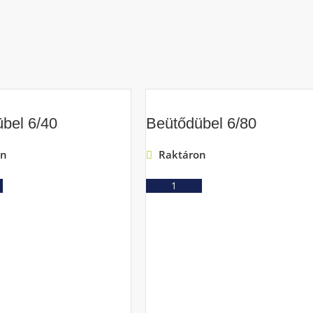
bel 6/40
Beütődübel 6/80
on
Raktáron
Ajánlatkérés
Ajánlatkérés