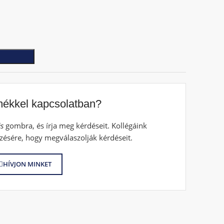
mékkel kapcsolatban?
s
gombra, és írja meg kérdéseit. Kollégáink
zésére, hogy megválaszolják kérdéseit.
HÍVJON MINKET