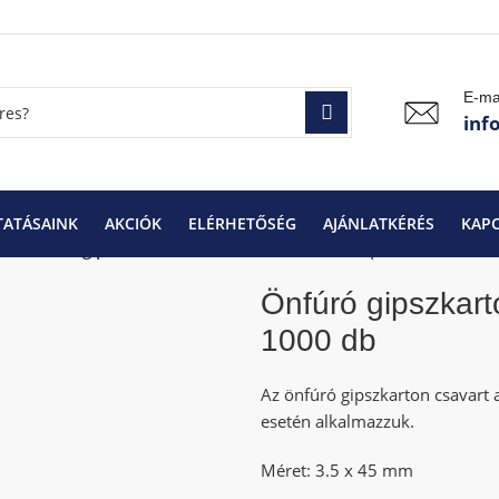
E-ma
inf
TATÁSAINK
AKCIÓK
ELÉRHETŐSÉG
AJÁNLATKÉRÉS
KAP
k
Önfúró gipszkarton csavar fémhez 3.5 x 45 | 1000 db
Önfúró gipszkart
1000 db
Az önfúró gipszkarton csavart 
esetén alkalmazzuk.
Méret: 3.5 x 45 mm