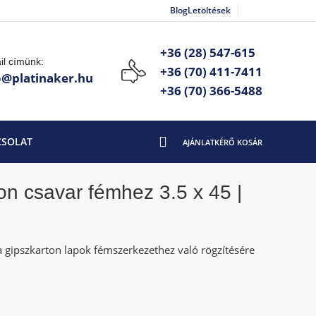
Blog
Letöltések
+36 (28) 547-615
il címünk:
+36 (70) 411-7411
o@platinaker.hu
+36 (70) 366-5488
CSOLAT
on csavar fémhez 3.5 x 45 |
a gipszkarton lapok fémszerkezethez való rögzítésére