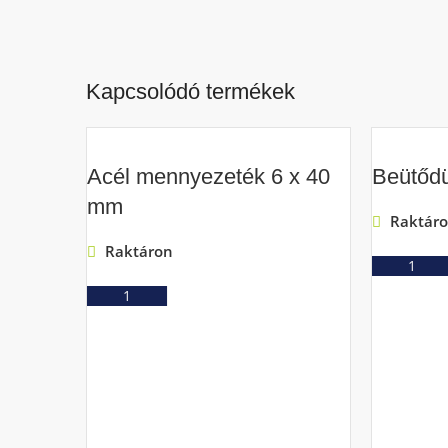
Kapcsolódó termékek
Acél mennyezeték 6 x 40
Beütődü
mm
Raktár
Raktáron
Ajánlatkérés