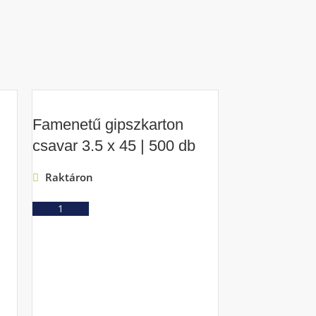
Famenetű gipszkarton
csavar 3.5 x 45 | 500 db
Raktáron
Ajánlatkérés
Famenetű g
csavar 4.2 x