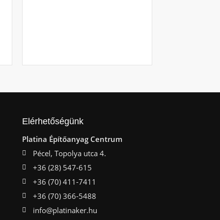
Raktáron
Ajá
Elérhetőségünk
Platina Építőanyag Centrum
Pécel, Topolya utca 4.
+36 (28) 547-615
+36 (70) 411-7411
+36 (70) 366-5488
info@platinaker.hu