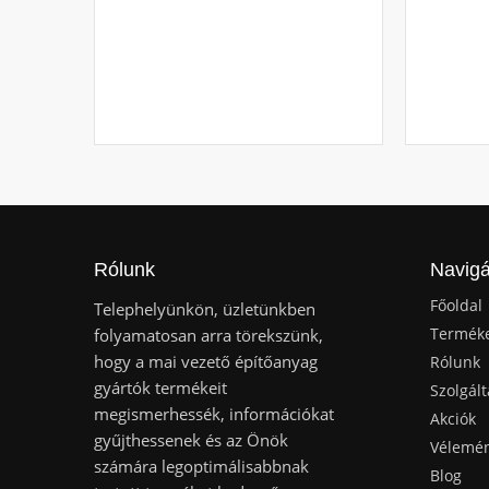
Rólunk
Navigá
Főoldal
Telephelyünkön, üzletünkben
Termék
folyamatosan arra törekszünk,
hogy a mai vezető építőanyag
Rólunk
gyártók termékeit
Szolgált
megismerhessék, információkat
Akciók
gyűjthessenek és az Önök
Vélemé
számára legoptimálisabbnak
Blog