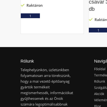
csavar 
Raktáron
db
Ajánlatkérés
Raktár
Rólunk
Navigá
Főoldal
Telephelyünkön, üzletünkben
Termék
folyamatosan arra törekszünk,
hogy a mai vezető építőanyag
Rólunk
gyártók termékeit
Szolgált
megismerhessék, információkat
Akciók
gyűjthessenek és az Önök
Vélemé
számára legoptimálisabbnak
Blog