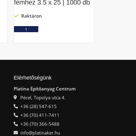
fémhez 3.5 x 25 | 1000 db
csavar fémh
1000 db
Raktáron
Raktáron
Ajánlatkérés
Ajá
Elérhetőségünk
Platina Építőanyag Centrum
Pécel, Topolya utca 4.
+36 (28) 547-615
+36 (70) 411-7411
+36 (70) 366-5488
info@platinaker.hu