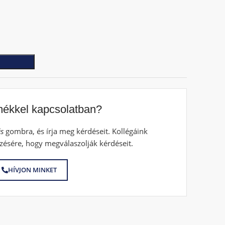
mékkel kapcsolatban?
s
gombra, és írja meg kérdéseit. Kollégáink
zésére, hogy megválaszolják kérdéseit.
HÍVJON MINKET