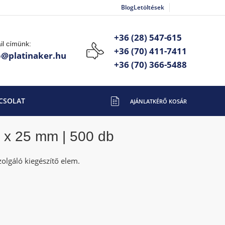
Blog
Letöltések
+36 (28) 547-615
il címünk:
+36 (70) 411-7411
o@platinaker.hu
+36 (70) 366-5488
CSOLAT
 x 25 mm | 500 db
zolgáló kiegészítő elem.