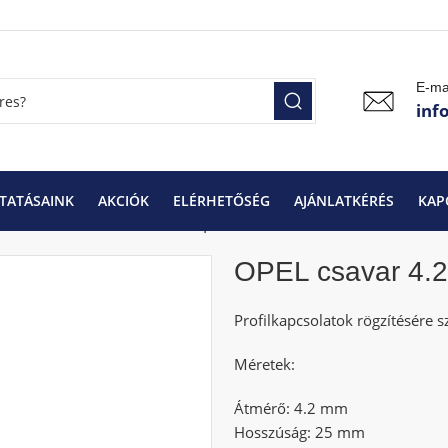
E-ma
inf
TATÁSAINK
AKCIÓK
ELÉRHETŐSÉG
AJÁNLATKÉRÉS
KAP
k
OPEL csavar 4.2 x 25 mm | 500 db
OPEL csavar 4.2
Profilkapcsolatok rögzítésére s
Méretek:
Átmérő: 4.2 mm
Hosszúság: 25 mm