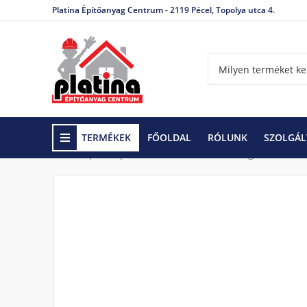
Platina Építőanyag Centrum - 2119 Pécel, Topolya utca 4.
TERMÉKEK
FŐOLDAL
RÓLUNK
SZOLGÁL
Kezdőlap
Gipszkarton rendszerek
Rögzítőeleme