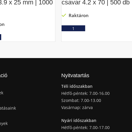
3.9 x 25 mm | 1000
csavar 4.2 x 70 | 500 db
Raktáron
on
Ajánlatkérés
Ajánlatkérés
ció
Nyitvatartás
Téli időszakban
ek
Hétfő-péntek: 7.00-16.00
Szombat: 7.00-13.00
Vasárnap: zárva
atásaink
Nyári időszakban
nyek
Hétfő-péntek: 7.00-17.00