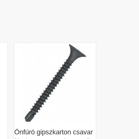
Önfúró gipszkarton csavar
Önmetsző g