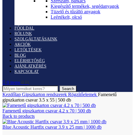
Szerszám, barkács
Kiegészítő termékek, segédanyagok
Tüzelő és tűzálló anyagok
Leértékelt, olcsó
FŐOLDAL
RÓLUNK
SZOLGÁLTATÁSAINK
AKCIÓK
LETÖLTÉSEK
BLOG
ELÉRHETŐSÉG
AJÁNLATKÉRÉS
KAPCSOLAT
0
items
0
Ft
Search
Kezdőlap
Gipszkarton rendszerek
Rögzítőelemek
Famenetű
gipszkarton csavar 3.5 x 55 | 500 db
Famenetű gipszkarton csavar 4.2 x 70 | 500 db
Back to products
Blue Acoustic Hartfix csavar 3.9 x 25 mm | 1000 db