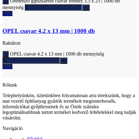
Önmetsző gipszkarton csavar fémhez 3.5 x 25 | 1000 db
mennyiség
Ajánlatkérés
OPEL csavar 4.2 x 13 mm | 1000 db
Raktáron
OPEL csavar 4.2 x 13 mm | 1000 db mennyiség
Ajánlatkérés
Rólunk
Telephelyünkön, üzletünkben folyamatosan arra törekszünk, hogy a
mai vezető építőanyag gyártók termékeit megismerhessék,
információkat gyűjthessenek és az Önök számára
legoptimálisabbnak tartott terméket kedvező feltételekkel meg tudják
vásárolni.
Navigáció
Főoldal