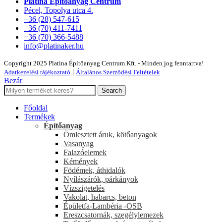
Platina Építőanyag Centrum
Pécel, Topolya utca 4.
+36 (28) 547-615
+36 (70) 411-7411
+36 (70) 366-5488
info@platinaker.hu
Copyright 2025 Platina Építőanyag Centrum Kft. - Minden jog fenntartva!
|
Adatkezelési tájékoztató
Általános Szerződési Feltételek
Bezár
Search
Főoldal
Termékek
Építőanyag
Ömlesztett áruk, kötőanyagok
Vasanyag
Falazóelemek
Kémények
Födémek, áthidalók
Nyílászárók, párkányok
Vízszigetelés
Vakolat, habarcs, beton
Épületfa-Lambéria -OSB
Ereszcsatornák, szegélylemezek