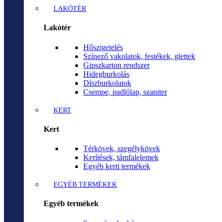
LAKÓTÉR
Lakótér
Hőszigetelés
Színező vakolatok, festékek, glettek
Gipszkarton rendszer
Hidegburkolás
Díszburkolatok
Csempe, padlólap, szaniter
KERT
Kert
Térkövek, szegélykövek
Kerítések, támfalelemek
Egyéb kerti termékek
EGYÉB TERMÉKEK
Egyéb termékek