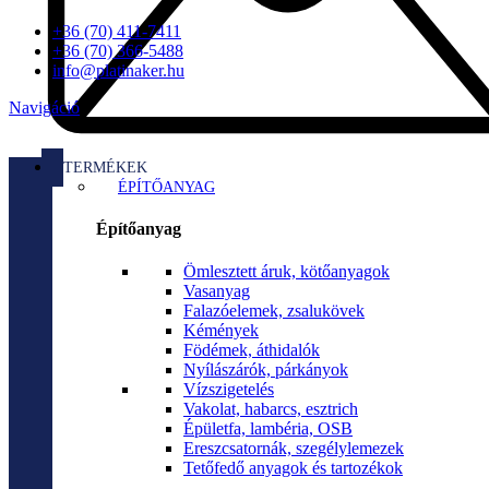
+36 (70) 411-7411
+36 (70) 366-5488
info@platinaker.hu
Navigáció
TERMÉKEK
ÉPÍTŐANYAG
Építőanyag
Ömlesztett áruk, kötőanyagok
Vasanyag
Falazóelemek, zsalukövek
Kémények
Födémek, áthidalók
Nyílászárók, párkányok
Vízszigetelés
Vakolat, habarcs, esztrich
Épületfa, lambéria, OSB
Ereszcsatornák, szegélylemezek
Tetőfedő anyagok és tartozékok