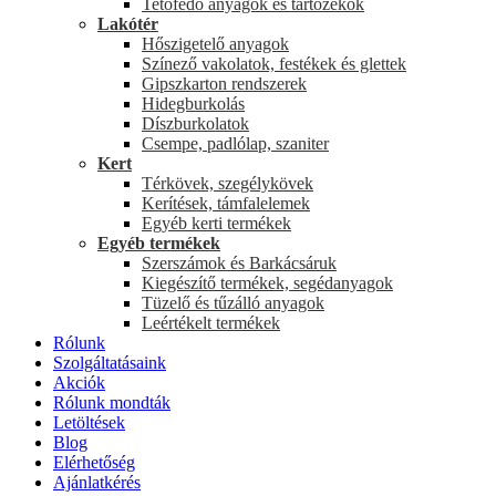
Tetőfedő anyagok és tartozékok
Lakótér
Hőszigetelő anyagok
Színező vakolatok, festékek és glettek
Gipszkarton rendszerek
Hidegburkolás
Díszburkolatok
Csempe, padlólap, szaniter
Kert
Térkövek, szegélykövek
Kerítések, támfalelemek
Egyéb kerti termékek
Egyéb termékek
Szerszámok és Barkácsáruk
Kiegészítő termékek, segédanyagok
Tüzelő és tűzálló anyagok
Leértékelt termékek
Rólunk
Szolgáltatásaink
Akciók
Rólunk mondták
Letöltések
Blog
Elérhetőség
Ajánlatkérés