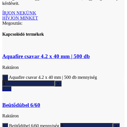
kérdéseit.
ÍRJON NEKÜNK
HÍVJON MINKET
Megosztás:
Kapcsolódó termékek
Aquafire csavar 4.2 x 40 mm | 500 db
Raktáron
Aquafire csavar 4.2 x 40 mm | 500 db mennyiség
Ajánlatkérés
Beütődübel 6/60
Raktáron
Beütődübel 6/60 mennyiség