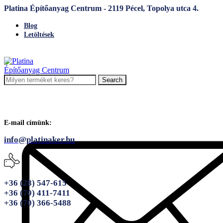
Platina Építőanyag Centrum - 2119 Pécel, Topolya utca 4.
Blog
Letöltések
Search
E-mail címünk:
info@platinaker.hu
+36 (28) 547-615
+36 (70) 411-7411
+36 (70) 366-5488