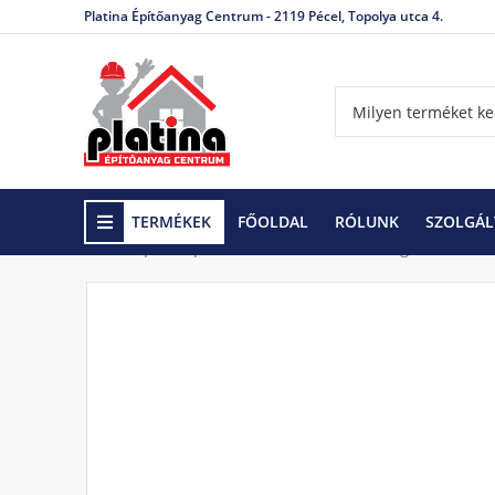
Platina Építőanyag Centrum - 2119 Pécel, Topolya utca 4.
TERMÉKEK
FŐOLDAL
RÓLUNK
SZOLGÁL
Kezdőlap
Gipszkarton rendszerek
Rögzítőeleme