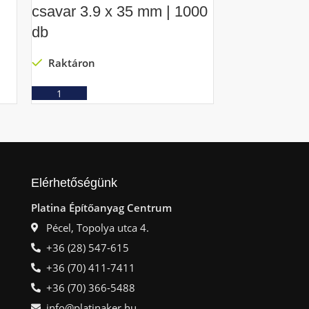
csavar 3.9 x 35 mm | 1000
csavar 3.5 x
db
Raktáron
Raktáron
Ajá
Ajánlatkérés
Elérhetőségünk
Platina Építőanyag Centrum
Pécel, Topolya utca 4.
+36 (28) 547-615
+36 (70) 411-7411
+36 (70) 366-5488
info@platinaker.hu