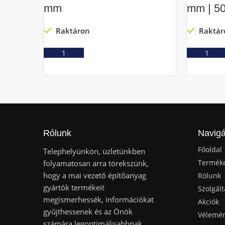
mm
mm | 5
Raktáron
Raktár
Ajánlatkérés
Rólunk
Navigá
Főoldal
Telephelyünkön, üzletünkben
Termék
folyamatosan arra törekszünk,
hogy a mai vezető építőanyag
Rólunk
gyártók termékeit
Szolgált
megismerhessék, információkat
Akciók
gyűjthessenek és az Önök
Vélemé
számára legoptimálisabbnak