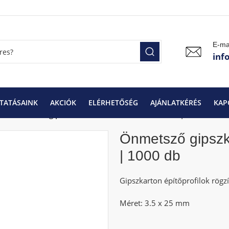
E-ma
inf
TATÁSAINK
AKCIÓK
ELÉRHETŐSÉG
AJÁNLATKÉRÉS
KAP
k
Önmetsző gipszkarton csavar fémhez 3.5 x 25 | 1000 db
Önmetsző gipszk
| 1000 db
Gipszkarton építőprofilok rögz
Méret: 3.5 x 25 mm