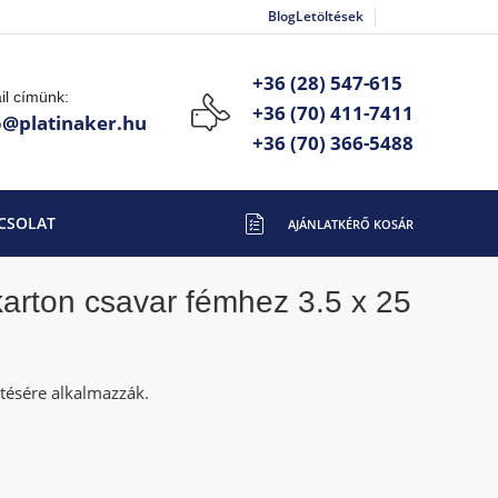
Blog
Letöltések
+36 (28) 547-615
il címünk:
+36 (70) 411-7411
o@platinaker.hu
+36 (70) 366-5488
CSOLAT
arton csavar fémhez 3.5 x 25
ítésére alkalmazzák.