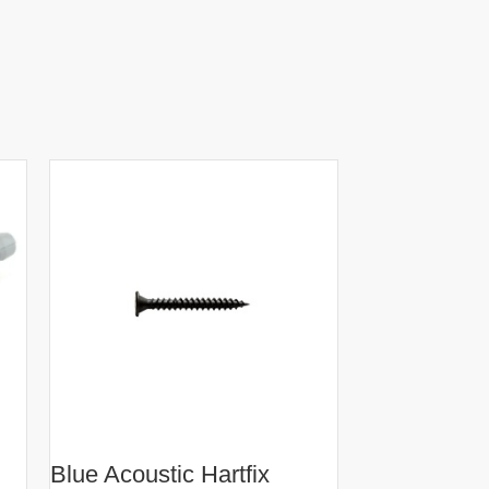
Blue Acoustic Hartfix
Famenetű g