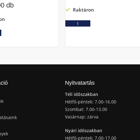
00 db
Raktáron
on
Ajánlatkérés
Ajánlatkérés
ció
Nyitvatartás
Téli időszakban
ek
Hétfő-péntek: 7.00-16.00
Szombat: 7.00-13.00
Vasárnap: zárva
atásaink
Nyári időszakban
nyek
Hétfő-péntek: 7.00-17.00