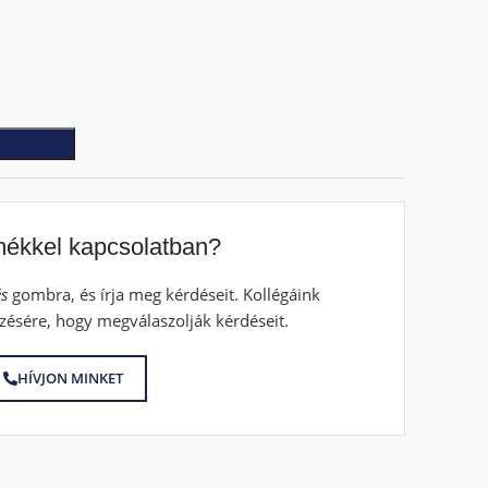
mékkel kapcsolatban?
s
gombra, és írja meg kérdéseit. Kollégáink
zésére, hogy megválaszolják kérdéseit.
HÍVJON MINKET