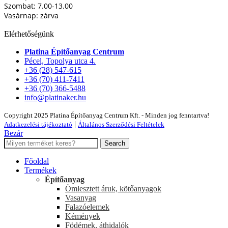
Szombat: 7.00-13.00
Vasárnap: zárva
Elérhetőségünk
Platina Építőanyag Centrum
Pécel, Topolya utca 4.
+36 (28) 547-615
+36 (70) 411-7411
+36 (70) 366-5488
info@platinaker.hu
Copyright 2025 Platina Építőanyag Centrum Kft. - Minden jog fenntartva!
|
Adatkezelési tájékoztató
Általános Szerződési Feltételek
Bezár
Search
Főoldal
Termékek
Építőanyag
Ömlesztett áruk, kötőanyagok
Vasanyag
Falazóelemek
Kémények
Födémek, áthidalók