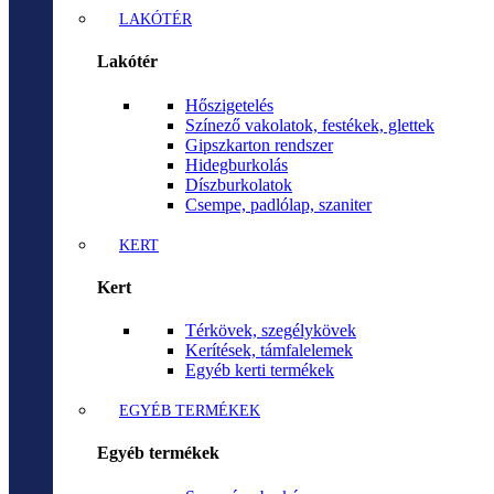
LAKÓTÉR
Lakótér
Hőszigetelés
Színező vakolatok, festékek, glettek
Gipszkarton rendszer
Hidegburkolás
Díszburkolatok
Csempe, padlólap, szaniter
KERT
Kert
Térkövek, szegélykövek
Kerítések, támfalelemek
Egyéb kerti termékek
EGYÉB TERMÉKEK
Egyéb termékek