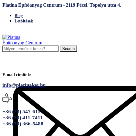
Platina Építőanyag Centrum - 2119 Pécel, Topolya utca 4.
Blog
Letöltések
Search
E-mail címünk:
info@platinaker.hu
+36 (28) 547-615
+36 (70) 411-7411
+36 (70) 366-5488