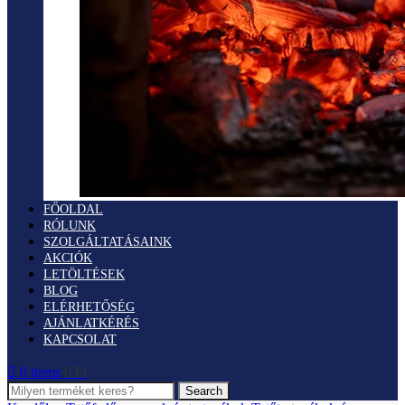
FŐOLDAL
RÓLUNK
SZOLGÁLTATÁSAINK
AKCIÓK
LETÖLTÉSEK
BLOG
ELÉRHETŐSÉG
AJÁNLATKÉRÉS
KAPCSOLAT
0
items
0
Ft
Search