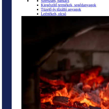
Szerszám, barkács
Kiegészítő termékek, segédanyagok
Tüzelő és tűzálló anyagok
Leértékelt, olcsó