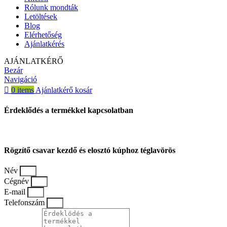
Rólunk mondták
Letöltések
Blog
Elérhetőség
Ajánlatkérés
AJÁNLATKÉRŐ
Bezár
Navigáció
0
items
Ajánlatkérő kosár
Érdeklődés a termékkel kapcsolatban
Rögzítő csavar kezdő és elosztó kúphoz téglavörös
Név
Cégnév
E-mail
Telefonszám