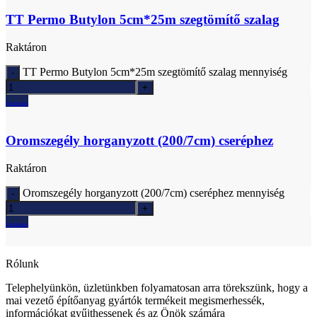
TT Permo Butylon 5cm*25m szegtömítő szalag
Raktáron
TT Permo Butylon 5cm*25m szegtömítő szalag mennyiség
Ajánlatkérés
Oromszegély horganyzott (200/7cm) cseréphez
Raktáron
Oromszegély horganyzott (200/7cm) cseréphez mennyiség
Ajánlatkérés
Rólunk
Telephelyünkön, üzletünkben folyamatosan arra törekszünk, hogy a
mai vezető építőanyag gyártók termékeit megismerhessék,
információkat gyűjthessenek és az Önök számára