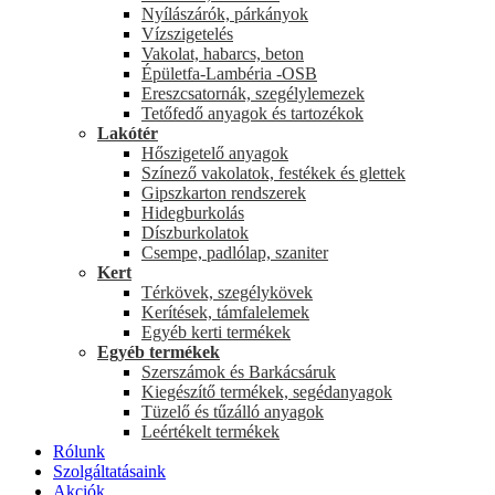
Nyílászárók, párkányok
Vízszigetelés
Vakolat, habarcs, beton
Épületfa-Lambéria -OSB
Ereszcsatornák, szegélylemezek
Tetőfedő anyagok és tartozékok
Lakótér
Hőszigetelő anyagok
Színező vakolatok, festékek és glettek
Gipszkarton rendszerek
Hidegburkolás
Díszburkolatok
Csempe, padlólap, szaniter
Kert
Térkövek, szegélykövek
Kerítések, támfalelemek
Egyéb kerti termékek
Egyéb termékek
Szerszámok és Barkácsáruk
Kiegészítő termékek, segédanyagok
Tüzelő és tűzálló anyagok
Leértékelt termékek
Rólunk
Szolgáltatásaink
Akciók