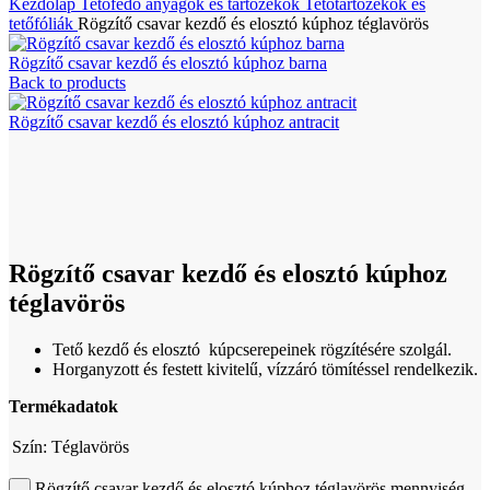
Kezdőlap
Tetőfedő anyagok és tartozékok
Tetőtartozékok és
tetőfóliák
Rögzítő csavar kezdő és elosztó kúphoz téglavörös
Rögzítő csavar kezdő és elosztó kúphoz barna
Back to products
Rögzítő csavar kezdő és elosztó kúphoz antracit
Click to enlarge
Rögzítő csavar kezdő és elosztó kúphoz
téglavörös
Tető kezdő és elosztó kúpcserepeinek rögzítésére szolgál.
Horganyzott és festett kivitelű, vízzáró tömítéssel rendelkezik.
Termékadatok
Szín:
Téglavörös
Rögzítő csavar kezdő és elosztó kúphoz téglavörös mennyiség