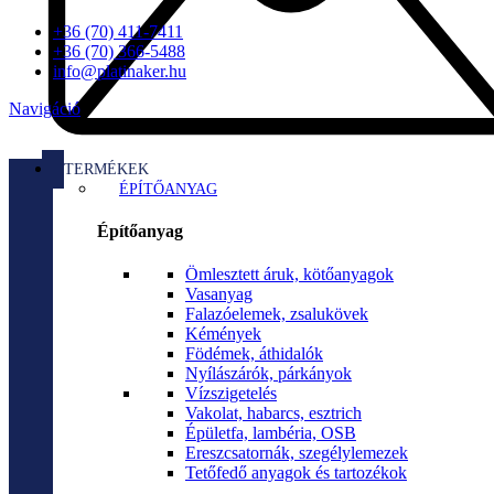
+36 (70) 411-7411
+36 (70) 366-5488
info@platinaker.hu
Navigáció
TERMÉKEK
ÉPÍTŐANYAG
Építőanyag
Ömlesztett áruk, kötőanyagok
Vasanyag
Falazóelemek, zsalukövek
Kémények
Födémek, áthidalók
Nyílászárók, párkányok
Vízszigetelés
Vakolat, habarcs, esztrich
Épületfa, lambéria, OSB
Ereszcsatornák, szegélylemezek
Tetőfedő anyagok és tartozékok