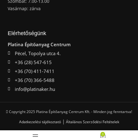
Szombat: 7.00-13.00
Vasárnap: zárva
Elérhetőségünk
Platina Építőanyag Centrum
Pécel, Topolya utca 4.
+36 (28) 547-615
+36 (70) 411-7411
+36 (70) 366-5488
info@platinaker.hu
Copyright 2025 Platina Építőanyag Centrum Kft. - Minden jog fenntartva!
|
Adatkezelési tájékoztató
Általános Szerződési Feltételek
0