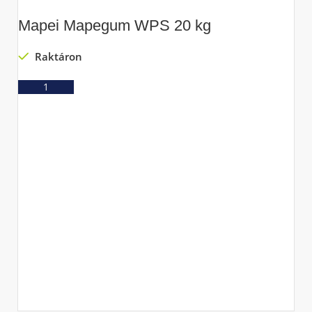
Mapei Mapegum WPS 20 kg
Raktáron
Ajánlatkérés
M
k