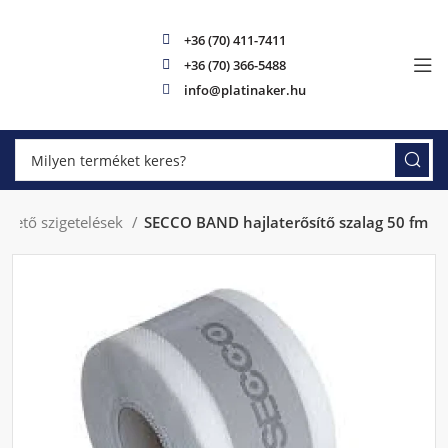
+36 (70) 411-7411
+36 (70) 366-5488
info@platinaker.hu
nhető szigetelések
SECCO BAND hajlaterősítő szalag 50 fm