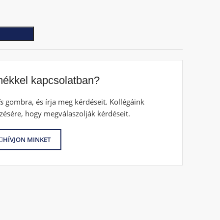
mékkel kapcsolatban?
s
gombra, és írja meg kérdéseit. Kollégáink
zésére, hogy megválaszolják kérdéseit.
HÍVJON MINKET