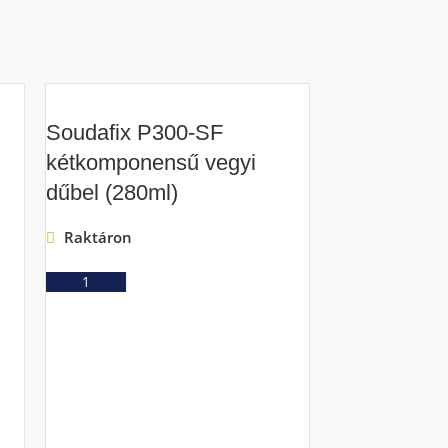
Soudafix P300-SF
kétkomponensű vegyi
dűbel (280ml)
Raktáron
Ajánlatkérés
Soudal 50A
szerelőraga
Raktáron