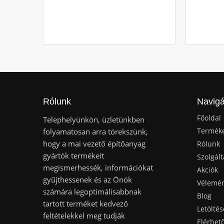
Rólunk
Navigá
Főoldal
Telephelyünkön, üzletünkben
Termék
folyamatosan arra törekszünk,
hogy a mai vezető építőanyag
Rólunk
gyártók termékeit
Szolgált
megismerhessék, információkat
Akciók
gyűjthessenek és az Önök
Vélemé
számára legoptimálisabbnak
Blog
tartott terméket kedvező
Letöltés
feltételekkel meg tudják
Elérhet