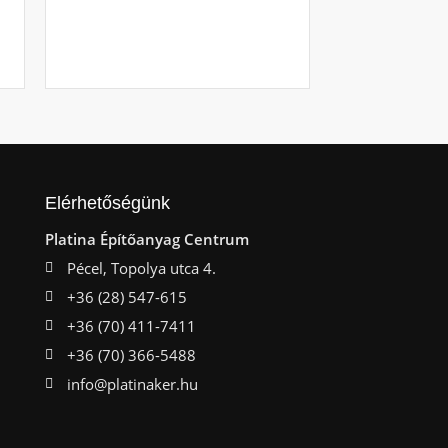
Ajá
Elérhetőségünk
Platina Építőanyag Centrum
Pécel, Topolya utca 4.
+36 (28) 547-615
+36 (70) 411-7411
+36 (70) 366-5488
info@platinaker.hu