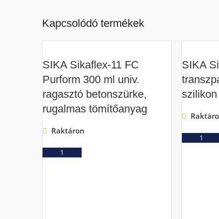
Kapcsolódó termékek
SIKA Sikaflex-11 FC
SIKA Si
Purform 300 ml univ.
transzp
ragasztó betonszürke,
sziliko
rugalmas tömítőanyag
Raktár
Raktáron
Ajánlatkérés