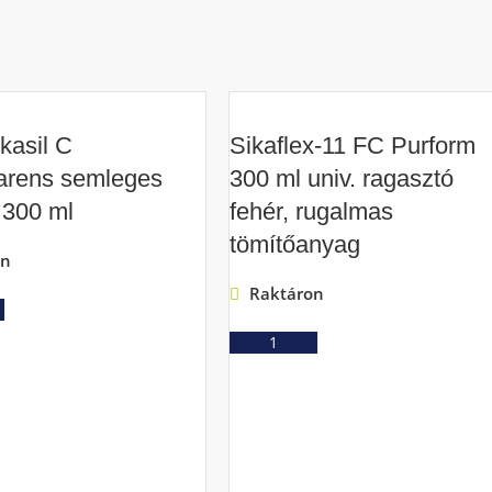
kasil C
Sikaflex-11 FC Purform
arens semleges
300 ml univ. ragasztó
n 300 ml
fehér, rugalmas
tömítőanyag
on
Raktáron
Ajánlatkérés
Ajánlatkérés