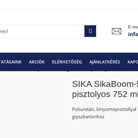
E-ma
inf
TATÁSAINK
AKCIÓK
ELÉRHETŐSÉG
AJÁNLATKÉRÉS
KAP
A SikaBoom-582 poliuretán ragasztóhab pisztolyos 752 ml
SIKA SikaBoom-5
pisztolyos 752 m
Poliuretán, kinyomópisztollyal
gipszkartonhoz