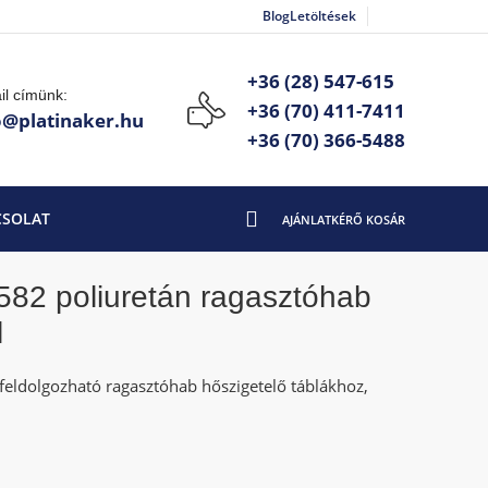
Blog
Letöltések
+36 (28) 547-615
il címünk:
+36 (70) 411-7411
o@platinaker.hu
+36 (70) 366-5488
CSOLAT
82 poliuretán ragasztóhab
l
 feldolgozható ragasztóhab hőszigetelő táblákhoz,