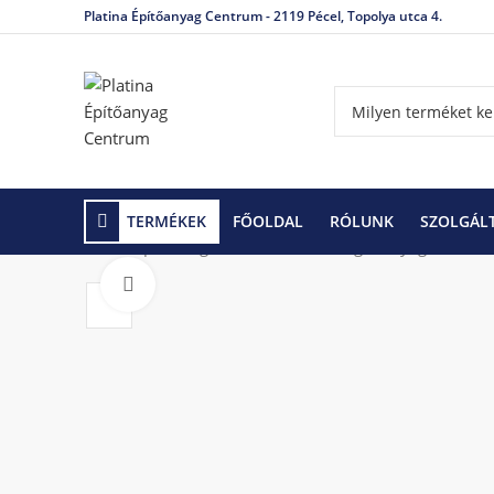
Platina Építőanyag Centrum - 2119 Pécel, Topolya utca 4.
TERMÉKEK
FŐOLDAL
RÓLUNK
SZOLGÁL
Kezdőlap
Kiegészítő termékek, segédanyagok
SIK
Click to enlarge