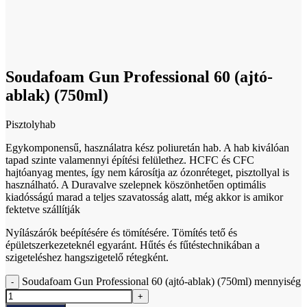
Click to enlarge
Soudafoam Gun Professional 60 (ajtó-
ablak) (750ml)
Pisztolyhab
Egykomponensű, használatra kész poliuretán hab. A hab kiválóan
tapad szinte valamennyi építési felülethez. HCFC és CFC
hajtóanyag mentes, így nem károsítja az ózonréteget, pisztollyal is
használható. A Duravalve szelepnek köszönhetően optimális
kiadósságú marad a teljes szavatosság alatt, még akkor is amikor
fektetve szállítják
Nyílászárók beépítésére és tömítésére. Tömítés tető és
épületszerkezeteknél egyaránt. Hűtés és fűtéstechnikában a
szigeteléshez hangszigetelő rétegként.
Soudafoam Gun Professional 60 (ajtó-ablak) (750ml) mennyiség