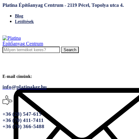
Platina Építőanyag Centrum - 2119 Pécel, Topolya utca 4.
Blog
Letöltések
Search
E-mail címünk:
info@platinaker.hu
+36 (28) 547-615
+36 (70) 411-7411
+36 (70) 366-5488