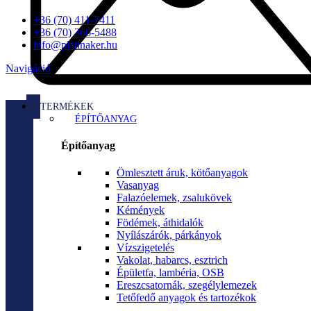
+36 (70) 411-7411
+36 (70) 366-5488
info@platinaker.hu
Navigáció
TERMÉKEK
ÉPÍTŐANYAG
Építőanyag
Ömlesztett áruk, kötőanyagok
Vasanyag
Falazóelemek, zsalukövek
Kémények
Födémek, áthidalók
Nyílászárók, párkányok
Vízszigetelés
Vakolat, habarcs, esztrich
Épületfa, lambéria, OSB
Ereszcsatornák, szegélylemezek
Tetőfedő anyagok és tartozékok