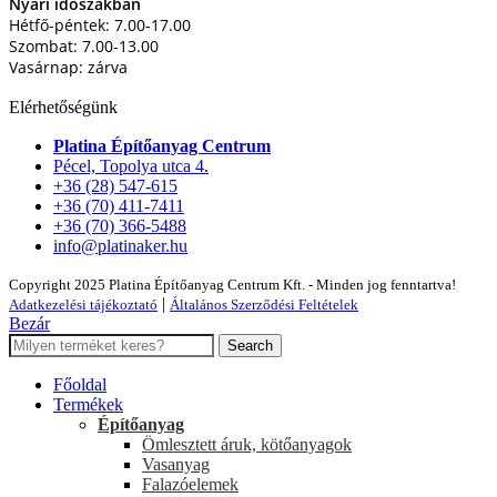
Nyári időszakban
Hétfő-péntek: 7.00-17.00
Szombat: 7.00-13.00
Vasárnap: zárva
Elérhetőségünk
Platina Építőanyag Centrum
Pécel, Topolya utca 4.
+36 (28) 547-615
+36 (70) 411-7411
+36 (70) 366-5488
info@platinaker.hu
Copyright 2025 Platina Építőanyag Centrum Kft. - Minden jog fenntartva!
|
Adatkezelési tájékoztató
Általános Szerződési Feltételek
Bezár
Search
Főoldal
Termékek
Építőanyag
Ömlesztett áruk, kötőanyagok
Vasanyag
Falazóelemek