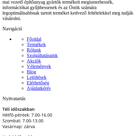
mai vezető építőanyag gyártók termékeit megismerhessék,
információkat gyűjthessenek és az Önök számára
legoptimálisabbnak tartott terméket kedvező feltételekkel meg tudják
vásárolni.
Navigáció
Főoldal
Termékek
Rólunk
Szolgáltatásaink
Akciók
Vélemények
Blog
Letöltések
Elérhetőség
Ajánlatkérés
Nyitvatartás
Téli időszakban
Hétfő-péntek: 7.00-16.00
Szombat: 7.00-13.00
Vasárnap: zárva