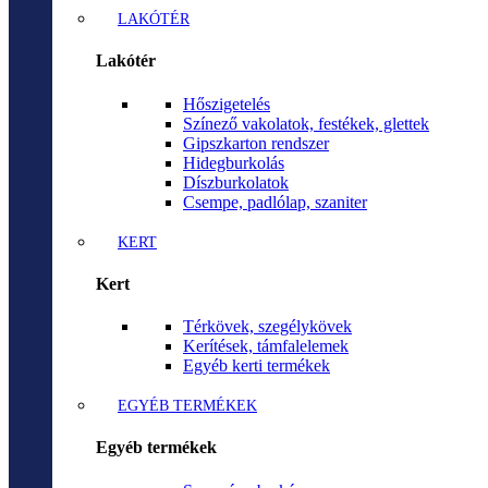
LAKÓTÉR
Lakótér
Hőszigetelés
Színező vakolatok, festékek, glettek
Gipszkarton rendszer
Hidegburkolás
Díszburkolatok
Csempe, padlólap, szaniter
KERT
Kert
Térkövek, szegélykövek
Kerítések, támfalelemek
Egyéb kerti termékek
EGYÉB TERMÉKEK
Egyéb termékek