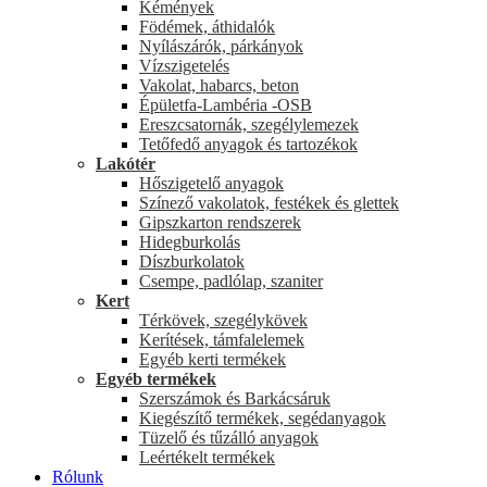
Kémények
Födémek, áthidalók
Nyílászárók, párkányok
Vízszigetelés
Vakolat, habarcs, beton
Épületfa-Lambéria -OSB
Ereszcsatornák, szegélylemezek
Tetőfedő anyagok és tartozékok
Lakótér
Hőszigetelő anyagok
Színező vakolatok, festékek és glettek
Gipszkarton rendszerek
Hidegburkolás
Díszburkolatok
Csempe, padlólap, szaniter
Kert
Térkövek, szegélykövek
Kerítések, támfalelemek
Egyéb kerti termékek
Egyéb termékek
Szerszámok és Barkácsáruk
Kiegészítő termékek, segédanyagok
Tüzelő és tűzálló anyagok
Leértékelt termékek
Rólunk