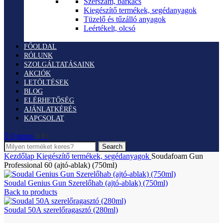
Szerszám, barkács
Kiegészítő termékek, segédanyagok
Tüzelő és tűzálló anyagok
Leértékelt, olcsó
FŐOLDAL
RÓLUNK
SZOLGÁLTATÁSAINK
AKCIÓK
LETÖLTÉSEK
BLOG
ELÉRHETŐSÉG
AJÁNLATKÉRÉS
KAPCSOLAT
0
items
0
Ft
Search
Kezdőlap
Kiegészítő termékek, segédanyagok
Soudafoam Gun
Professional 60 (ajtó-ablak) (750ml)
Soudal Genius Gun Szerelőhab (ajtó-ablak) (750ml)
Back to products
Soudal 50A szerelőragasztó (280ml)