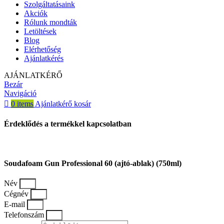
Szolgáltatásaink
Akciók
Rólunk mondták
Letöltések
Blog
Elérhetőség
Ajánlatkérés
AJÁNLATKÉRŐ
Bezár
Navigáció
0
items
Ajánlatkérő kosár
Érdeklődés a termékkel kapcsolatban
Soudafoam Gun Professional 60 (ajtó-ablak) (750ml)
Név
Cégnév
E-mail
Telefonszám