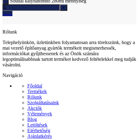
Soudal kályhatömítő 280ml mennyiség
Ajánlatkérés
Rólunk
Telephelyünkön, üzletünkben folyamatosan arra törekszünk, hogy a
mai vezető építőanyag gyártók termékeit megismerhessék,
információkat gyűjthessenek és az Önök számára
legoptimálisabbnak tartott terméket kedvező feltételekkel meg tudják
vásárolni.
Navigáció
Főoldal
Termékek
Rólunk
Szolgáltatásaink
Akciók
Vélemények
Blog
Letöltések
Elérhetőség
Ajánlatkérés