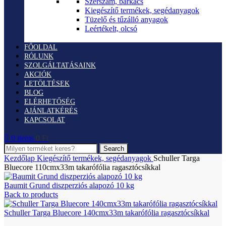
Szerszám, barkács
Kiegészítő termékek, segédanyagok
Tüzelő és tűzálló anyagok
Leértékelt, olcsó
FŐOLDAL
RÓLUNK
SZOLGÁLTATÁSAINK
AKCIÓK
LETÖLTÉSEK
BLOG
ELÉRHETŐSÉG
AJÁNLATKÉRÉS
KAPCSOLAT
0
items
0
Ft
Search
Kezdőlap
Kiegészítő termékek, segédanyagok
Schuller Targa
Bluecore 110cmx33m takarófólia ragasztócsíkkal
Baumit Grund diszperziós alapozó 10 kg
Back to products
Schuller Targa Bluecore 140cmx33m takarófólia ragasztócsíkkal