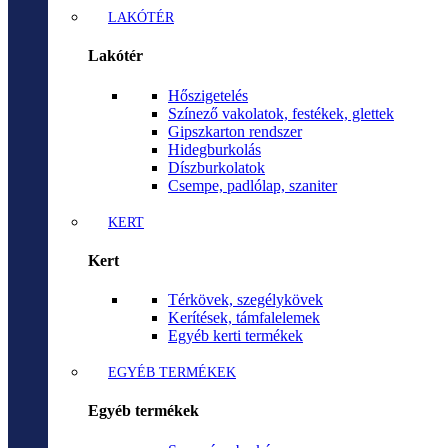
LAKÓTÉR
Lakótér
Hőszigetelés
Színező vakolatok, festékek, glettek
Gipszkarton rendszer
Hidegburkolás
Díszburkolatok
Csempe, padlólap, szaniter
KERT
Kert
Térkövek, szegélykövek
Kerítések, támfalelemek
Egyéb kerti termékek
EGYÉB TERMÉKEK
Egyéb termékek