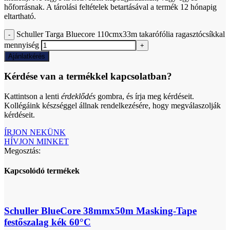
hőforrásnak. A tárolási feltételek betartásával a termék 12 hónapig
eltartható.
Schuller Targa Bluecore 110cmx33m takarófólia ragasztócsíkkal
mennyiség
Ajánlatkérés
Kérdése van a termékkel kapcsolatban?
Kattintson a lenti
érdeklődés
gombra, és írja meg kérdéseit.
Kollégáink készséggel állnak rendelkezésére, hogy megválaszolják
kérdéseit.
ÍRJON NEKÜNK
HÍVJON MINKET
Megosztás:
Kapcsolódó termékek
Schuller BlueCore 38mmx50m Masking-Tape
festőszalag kék 60°C