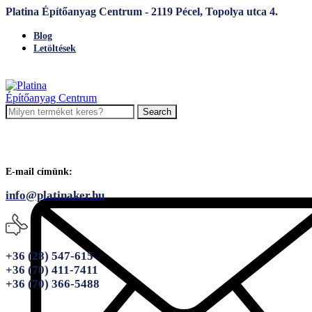
Platina Építőanyag Centrum - 2119 Pécel, Topolya utca 4.
Blog
Letöltések
Search
E-mail címünk:
info@platinaker.hu
+36 (28) 547-615
+36 (70) 411-7411
+36 (70) 366-5488