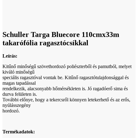
Click to enlarge
Schuller Targa Bluecore 110cmx33m
takarófólia ragasztócsíkkal
Leírás:
Kitűnő minőségű szövethordozó poliészterből és pamutból, melyet
kiváló minőségű
speciális ragasztóval vontak be. Kitűnő ragasztótulajdonsággal és
magas tapadással
rendelkezik, alacsonyabb hőmérsékleten is. Jó ragadóerő sima és
durva felületen is.
További előnye, hogy a tekercsről könnyen letekerhető és az erős,
nyúlásszegény
hordozó.
Termékadatok: