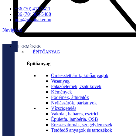
+36 (70) 411-7411
+36 (70) 366-5488
info@platinaker.hu
Navigáció
TERMÉKEK
ÉPÍTŐANYAG
Építőanyag
Ömlesztett áruk, kötőanyagok
Vasanyag
Falazóelemek, zsalukövek
Kémények
Födémek, áthidalók
Nyílászárók, párkányok
Vízszigetelés
Vakolat, habarcs, esztrich
Épületfa, lambéria, OSB
Ereszcsatornák, szegélylemezek
Tetőfedő anyagok és tartozékok