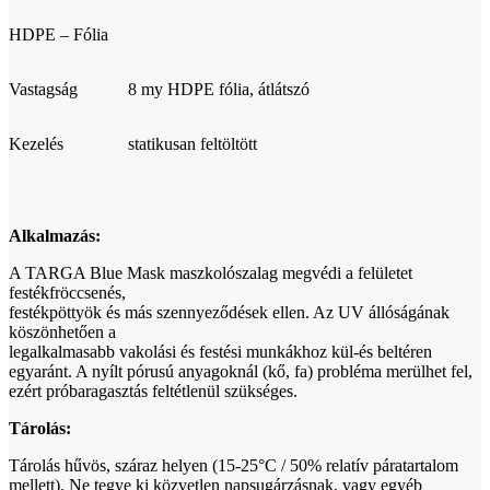
HDPE – Fólia
Vastagság
8 my HDPE fólia, átlátszó
Kezelés
statikusan feltöltött
Alkalmazás:
A TARGA Blue Mask maszkolószalag megvédi a felületet
festékfröccsenés,
festékpöttyök és más szennyeződések ellen. Az UV állóságának
köszönhetően a
legalkalmasabb vakolási és festési munkákhoz kül-és beltéren
egyaránt. A nyílt pórusú anyagoknál (kő, fa) probléma merülhet fel,
ezért próbaragasztás feltétlenül szükséges.
Tárolás:
Tárolás hűvös, száraz helyen (15-25°C / 50% relatív páratartalom
mellett). Ne tegye ki közvetlen napsugárzásnak, vagy egyéb