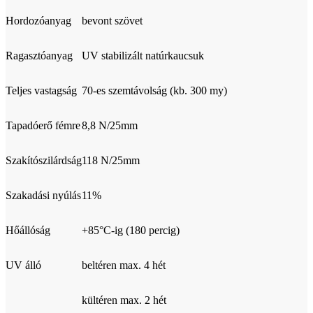
Hordozóanyag
bevont szövet
Ragasztóanyag
UV stabilizált natúrkaucsuk
Teljes vastagság
70-es szemtávolság (kb. 300 my)
Tapadóerő fémre
8,8 N/25mm
Szakítószilárdság
118 N/25mm
Szakadási nyúlás
11%
Hőállóság
+85°C-ig (180 percig)
UV álló
beltéren max. 4 hét
kültéren max. 2 hét