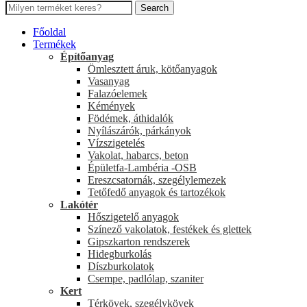
Search
Főoldal
Termékek
Építőanyag
Ömlesztett áruk, kötőanyagok
Vasanyag
Falazóelemek
Kémények
Födémek, áthidalók
Nyílászárók, párkányok
Vízszigetelés
Vakolat, habarcs, beton
Épületfa-Lambéria -OSB
Ereszcsatornák, szegélylemezek
Tetőfedő anyagok és tartozékok
Lakótér
Hőszigetelő anyagok
Színező vakolatok, festékek és glettek
Gipszkarton rendszerek
Hidegburkolás
Díszburkolatok
Csempe, padlólap, szaniter
Kert
Térkövek, szegélykövek