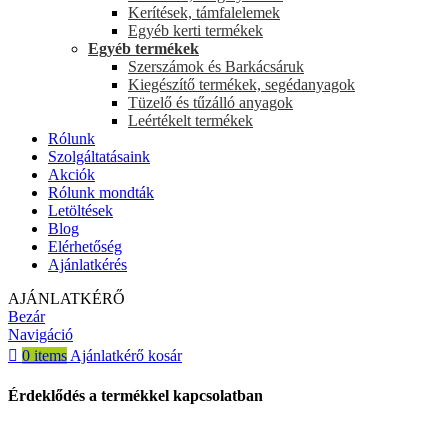
Kerítések, támfalelemek
Egyéb kerti termékek
Egyéb termékek
Szerszámok és Barkácsáruk
Kiegészítő termékek, segédanyagok
Tüzelő és tűzálló anyagok
Leértékelt termékek
Rólunk
Szolgáltatásaink
Akciók
Rólunk mondták
Letöltések
Blog
Elérhetőség
Ajánlatkérés
AJÁNLATKÉRŐ
Bezár
Navigáció
0
items
Ajánlatkérő kosár
Érdeklődés a termékkel kapcsolatban