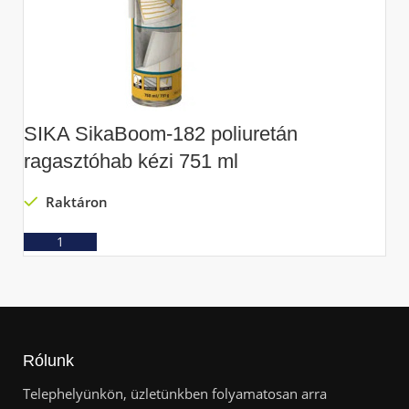
SIKA SikaBoom-182 poliuretán
S
ragasztóhab kézi 751 ml
s
Raktáron
Ajánlatkérés
Rólunk
Telephelyünkön, üzletünkben folyamatosan arra