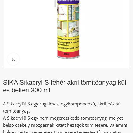
Click to enlarge
SIKA Sikacryl-S fehér akril tömítőanyag kül-
és beltéri 300 ml
A Sikacryl® S egy rugalmas, egykomponensű, akril bázisú
tömítőanyag.
A Sikacryl® S egy nem megereszkedő tömítőanyag, melyet
belső csekély mozgásnak kitett hézagok tömítésére, valamint
kül- és beltéri repedések tömítésére terveztek (folyamatos