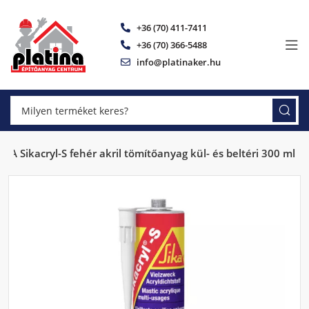
+36 (70) 411-7411
+36 (70) 366-5488
info@platinaker.hu
IKA Sikacryl-S fehér akril tömítőanyag kül- és beltéri 300 ml