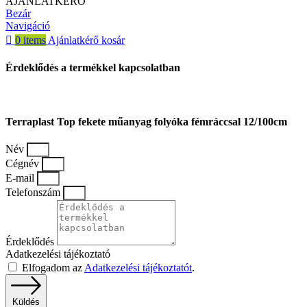
AJÁNLATKÉRŐ
Bezár
Navigáció
0
items
Ajánlatkérő kosár
Érdeklődés a termékkel kapcsolatban
Terraplast Top fekete műanyag folyóka fémráccsal 12/100cm
Név
Cégnév
E-mail
Telefonszám
Érdeklődés
Adatkezelési tájékoztató
Elfogadom az
Adatkezelési tájékoztatót
.
Küldés