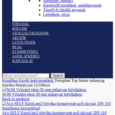
Szerszám, barkács
Kiegészítő termékek, segédanyagok
Tüzelő és tűzálló anyagok
Leértékelt, olcsó
FŐOLDAL
RÓLUNK
SZOLGÁLTATÁSAINK
AKCIÓK
LETÖLTÉSEK
BLOG
ELÉRHETŐSÉG
AJÁNLATKÉRÉS
KAPCSOLAT
0
items
0
Ft
Search
Kezdőlap
Egyéb kerti termékek
Terraplast Top fekete műanyag
folyóka fémráccsal 12/100cm
NOR Végzáró elem 50 mm műanyag folyókához
Back to products
Aco SELF EuroLine2 folyóka horganyzott acél ráccsal, DN 110