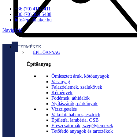
+36 (70) 411-7411
+36 (70) 366-5488
info@platinaker.hu
Navigáció
TERMÉKEK
ÉPÍTŐANYAG
Építőanyag
Ömlesztett áruk, kötőanyagok
Vasanyag
Falazóelemek, zsalukövek
Kémények
Födémek, áthidalók
Nyílászárók, párkányok
Vízszigetelés
Vakolat, habarcs, esztrich
Épületfa, lambéria, OSB
Ereszcsatornák, szegélylemezek
Tetőfedő anyagok és tartozékok