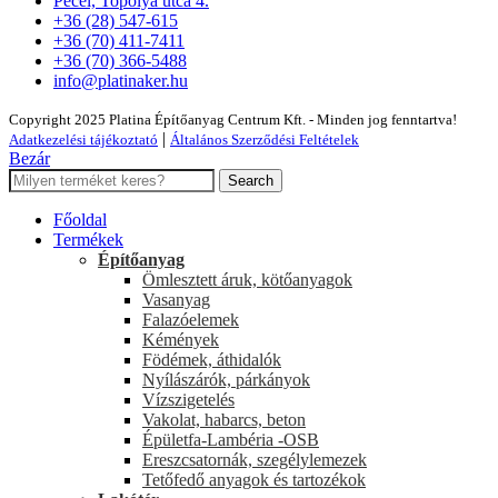
Pécel, Topolya utca 4.
+36 (28) 547-615
+36 (70) 411-7411
+36 (70) 366-5488
info@platinaker.hu
Copyright 2025 Platina Építőanyag Centrum Kft. - Minden jog fenntartva!
|
Adatkezelési tájékoztató
Általános Szerződési Feltételek
Bezár
Search
Főoldal
Termékek
Építőanyag
Ömlesztett áruk, kötőanyagok
Vasanyag
Falazóelemek
Kémények
Födémek, áthidalók
Nyílászárók, párkányok
Vízszigetelés
Vakolat, habarcs, beton
Épületfa-Lambéria -OSB
Ereszcsatornák, szegélylemezek
Tetőfedő anyagok és tartozékok