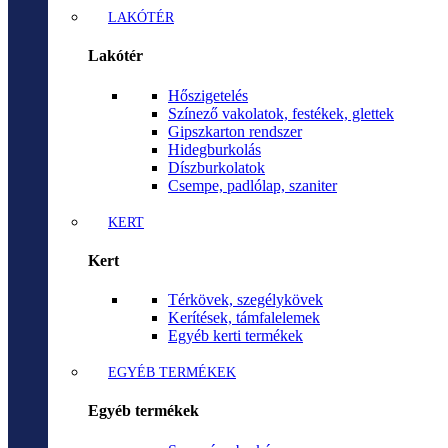
LAKÓTÉR
Lakótér
Hőszigetelés
Színező vakolatok, festékek, glettek
Gipszkarton rendszer
Hidegburkolás
Díszburkolatok
Csempe, padlólap, szaniter
KERT
Kert
Térkövek, szegélykövek
Kerítések, támfalelemek
Egyéb kerti termékek
EGYÉB TERMÉKEK
Egyéb termékek