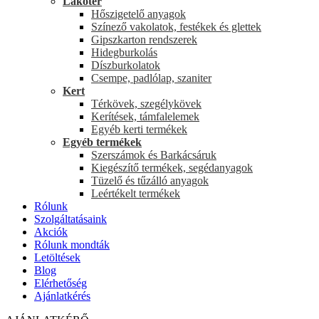
Lakótér
Hőszigetelő anyagok
Színező vakolatok, festékek és glettek
Gipszkarton rendszerek
Hidegburkolás
Díszburkolatok
Csempe, padlólap, szaniter
Kert
Térkövek, szegélykövek
Kerítések, támfalelemek
Egyéb kerti termékek
Egyéb termékek
Szerszámok és Barkácsáruk
Kiegészítő termékek, segédanyagok
Tüzelő és tűzálló anyagok
Leértékelt termékek
Rólunk
Szolgáltatásaink
Akciók
Rólunk mondták
Letöltések
Blog
Elérhetőség
Ajánlatkérés