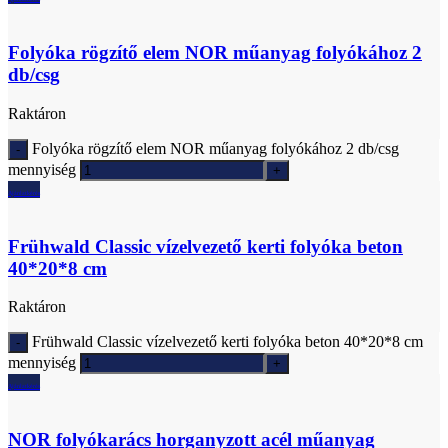
Folyóka rögzítő elem NOR műanyag folyókához 2
db/csg
Raktáron
Folyóka rögzítő elem NOR műanyag folyókához 2 db/csg
mennyiség
Ajánlatkérés
Frühwald Classic vízelvezető kerti folyóka beton
40*20*8 cm
Raktáron
Frühwald Classic vízelvezető kerti folyóka beton 40*20*8 cm
mennyiség
Ajánlatkérés
NOR folyókarács horganyzott acél műanyag