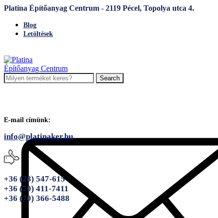
Platina Építőanyag Centrum - 2119 Pécel, Topolya utca 4.
Blog
Letöltések
Search
E-mail címünk:
info@platinaker.hu
+36 (28) 547-615
+36 (70) 411-7411
+36 (70) 366-5488