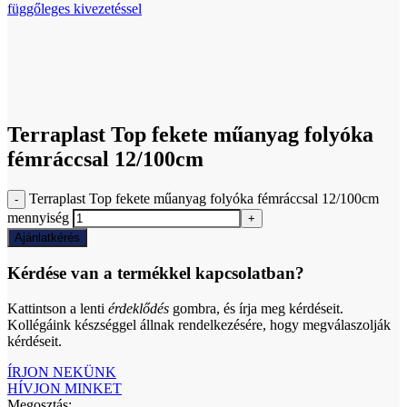
függőleges kivezetéssel
Click to enlarge
Terraplast Top fekete műanyag folyóka
fémráccsal 12/100cm
Terraplast Top fekete műanyag folyóka fémráccsal 12/100cm
mennyiség
Ajánlatkérés
Kérdése van a termékkel kapcsolatban?
Kattintson a lenti
érdeklődés
gombra, és írja meg kérdéseit.
Kollégáink készséggel állnak rendelkezésére, hogy megválaszolják
kérdéseit.
ÍRJON NEKÜNK
HÍVJON MINKET
Megosztás: