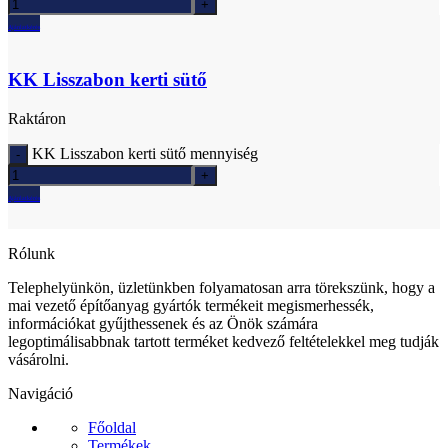
Ajánlatkérés
KK Lisszabon kerti sütő
Raktáron
KK Lisszabon kerti sütő mennyiség
Ajánlatkérés
Rólunk
Telephelyünkön, üzletünkben folyamatosan arra törekszünk, hogy a
mai vezető építőanyag gyártók termékeit megismerhessék,
információkat gyűjthessenek és az Önök számára
legoptimálisabbnak tartott terméket kedvező feltételekkel meg tudják
vásárolni.
Navigáció
Főoldal
Termékek