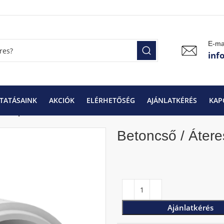
E-ma
inf
TATÁSAINK
AKCIÓK
ELÉRHETŐSÉG
AJÁNLATKÉRÉS
KAP
sz talpas (30/100cm)
Betoncső / Átere
Ajánlatkérés