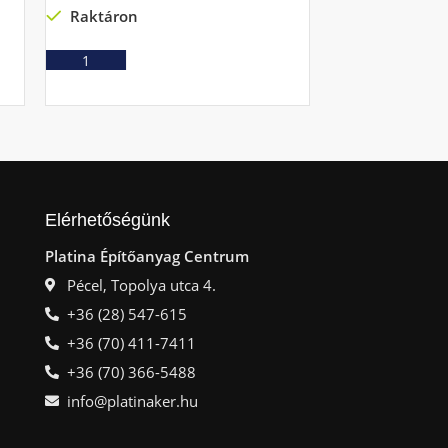
Raktáron
Ajá
Ajánlatkérés
Elérhetőségünk
Platina Építőanyag Centrum
Pécel, Topolya utca 4.
+36 (28) 547-615
+36 (70) 411-7411
+36 (70) 366-5488
info@platinaker.hu