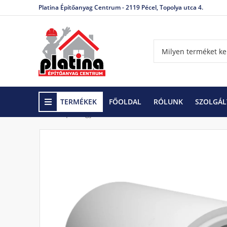
Platina Építőanyag Centrum - 2119 Pécel, Topolya utca 4.
TERMÉKEK
FŐOLDAL
RÓLUNK
SZOLGÁL
Kezdőlap
Egyéb kerti termékek
Betoncső / Átere