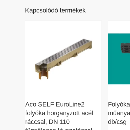
Kapcsolódó termékek
Aco SELF EuroLine2
Folyóka
folyóka horganyzott acél
műanyag
ráccsal, DN 110
db/csg