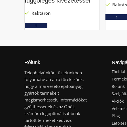
függőleges kivezetéssel
Raktár
Raktáron
Ajánlatkérés
Rólunk
Navigá
Főoldal
Telephelyünkön, üzletünkben
Termék
folyamatosan arra törekszünk,
hogy a mai vezető építőanyag
Rólunk
gyártók termékeit
Szolgált
megismerhessék, információkat
Akciók
gyűjthessenek és az Önök
Vélemé
számára legoptimálisabbnak
Blog
tartott terméket kedvező
Letöltés