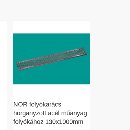
NOR folyókarács
NOR műanya
horganyzott acél műanyag
fekete 8/13
folyókához 130x1000mm
Raktáron