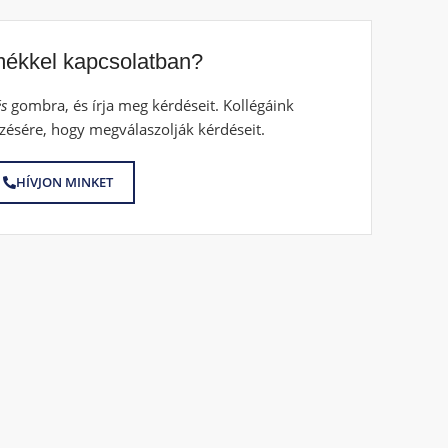
mékkel kapcsolatban?
s
gombra, és írja meg kérdéseit. Kollégáink
zésére, hogy megválaszolják kérdéseit.
HÍVJON MINKET