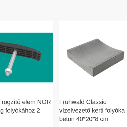
 rögzítő elem NOR
Frühwald Classic
 folyókához 2
vízelvezető kerti folyóka
beton 40*20*8 cm