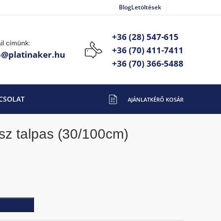
Blog
Letöltések
+36 (28) 547-615
il címünk:
+36 (70) 411-7411
o@platinaker.hu
+36 (70) 366-5488
CSOLAT
sz talpas (30/100cm)