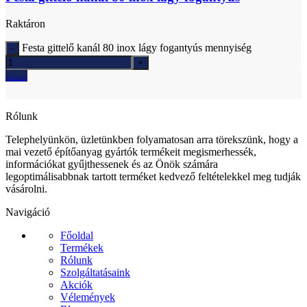
Raktáron
Festa gittelő kanál 80 inox lágy fogantyús mennyiség
Ajánlatkérés
Rólunk
Telephelyünkön, üzletünkben folyamatosan arra törekszünk, hogy a
mai vezető építőanyag gyártók termékeit megismerhessék,
információkat gyűjthessenek és az Önök számára
legoptimálisabbnak tartott terméket kedvező feltételekkel meg tudják
vásárolni.
Navigáció
Főoldal
Termékek
Rólunk
Szolgáltatásaink
Akciók
Vélemények