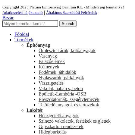
Copyright 2025 Platina Építőanyag Centrum Kft. - Minden jog fenntartva!
|
Adatkezelési tájékoztató
Általános Szerződési Feltételek
Bezár
Search
Főoldal
Termékek
Építőanyag
Ömlesztett áruk, kötőanyagok
Vasanyag
Falazóelemek
Kémények
Födémek, áthidalók
Nyílászárók, párkányok
Vízszigetelés
Vakolat, habarcs, beton
Épületfa-Lambéria -OSB
Ereszcsatornák, szegélylemezek
Tetőfedő anyagok és tartozékok
Lakótér
Hőszigetelő anyagok
Színező vakolatok, festékek és glettek
Gipszkarton rendszerek
Hidegburkolás