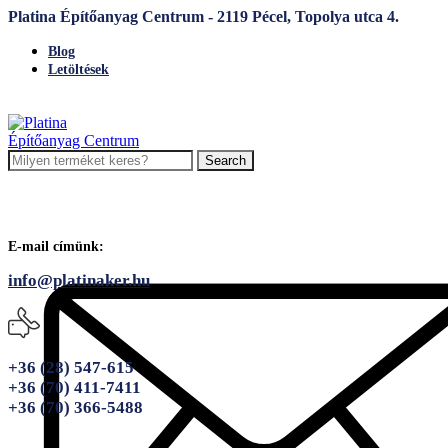
Platina Építőanyag Centrum - 2119 Pécel, Topolya utca 4.
Blog
Letöltések
Search
E-mail címünk:
info@platinaker.hu
+36 (28) 547-615
+36 (70) 411-7411
+36 (70) 366-5488