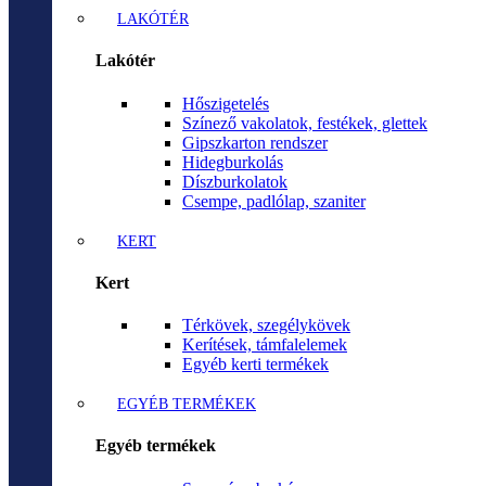
LAKÓTÉR
Lakótér
Hőszigetelés
Színező vakolatok, festékek, glettek
Gipszkarton rendszer
Hidegburkolás
Díszburkolatok
Csempe, padlólap, szaniter
KERT
Kert
Térkövek, szegélykövek
Kerítések, támfalelemek
Egyéb kerti termékek
EGYÉB TERMÉKEK
Egyéb termékek