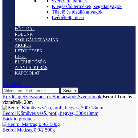
Szerszám, barkács
Kiegészítő termékek, segédanyagok
Tüzelő és tűzálló anyagok
Leértékelt, olcsó
FŐOLDAL
RÓLUNK
SZOLGÁLTATÁSAINK
AKCIÓK
LETÖLTÉSEK
BLOG
ELÉRHETŐSÉG
AJÁNLATKÉRÉS
KAPCSOLAT
0
items
0
Ft
Search
Kezdőlap
Szerszámok és Barkácsáruk
Szerszámok
Beorol Tömlős
vízmérték, 20m
Beorol Kőműves véső, profi, hegyes, 300x18mm
Back to products
Beorol Madzag 0.9/2 500g