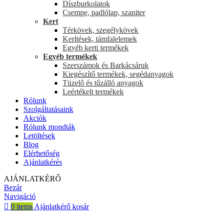
Díszburkolatok
Csempe, padlólap, szaniter
Kert
Térkövek, szegélykövek
Kerítések, támfalelemek
Egyéb kerti termékek
Egyéb termékek
Szerszámok és Barkácsáruk
Kiegészítő termékek, segédanyagok
Tüzelő és tűzálló anyagok
Leértékelt termékek
Rólunk
Szolgáltatásaink
Akciók
Rólunk mondták
Letöltések
Blog
Elérhetőség
Ajánlatkérés
AJÁNLATKÉRŐ
Bezár
Navigáció
0
items
Ajánlatkérő kosár