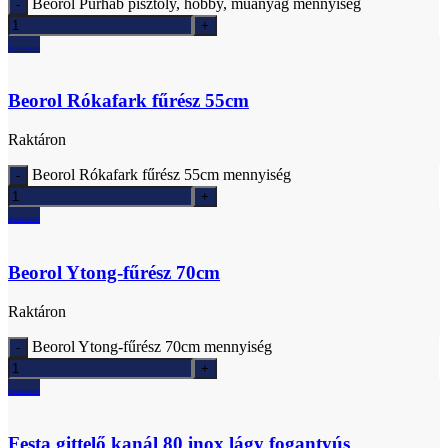
Beorol Purhab pisztoly, hobby, műanyag mennyiség
Ajánlatkérés
Beorol Rókafark fűrész 55cm
Raktáron
Beorol Rókafark fűrész 55cm mennyiség
Ajánlatkérés
Beorol Ytong-fűrész 70cm
Raktáron
Beorol Ytong-fűrész 70cm mennyiség
Ajánlatkérés
Festa gittelő kanál 80 inox lágy fogantyús