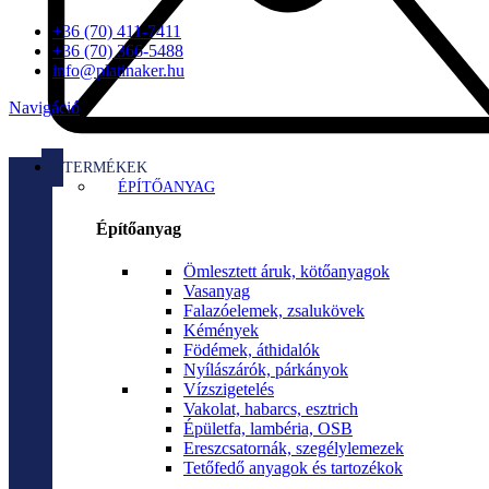
+36 (70) 411-7411
+36 (70) 366-5488
info@platinaker.hu
Navigáció
TERMÉKEK
ÉPÍTŐANYAG
Építőanyag
Ömlesztett áruk, kötőanyagok
Vasanyag
Falazóelemek, zsalukövek
Kémények
Födémek, áthidalók
Nyílászárók, párkányok
Vízszigetelés
Vakolat, habarcs, esztrich
Épületfa, lambéria, OSB
Ereszcsatornák, szegélylemezek
Tetőfedő anyagok és tartozékok