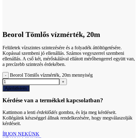
Click to enlarge
Beorol Tömlős vízmérték, 20m
Felületek vízszintes szintezésére és a folyadék áttöltögetésére.
Kopással szembeni jó ellenállás. Számos vegyszerrel szembeni
ellenállás. A cső két, mérőskálával ellátott mérőhengerrel együtt van,
a precízebb szintezés érdekében.
Beorol Tömlős vízmérték, 20m mennyiség
Ajánlatkérés
Kérdése van a termékkel kapcsolatban?
Kattintson a lenti
érdeklődés
gombra, és írja meg kérdéseit.
Kollégáink készséggel állnak rendelkezésére, hogy megválaszolják
kérdéseit.
ÍRJON NEKÜNK