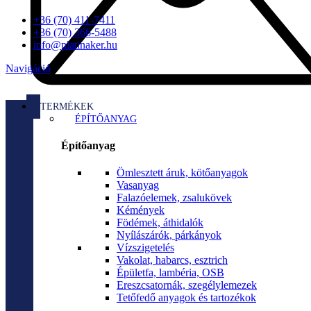
+36 (70) 411-7411
+36 (70) 366-5488
info@platinaker.hu
Navigáció
TERMÉKEK
ÉPÍTŐANYAG
Építőanyag
Ömlesztett áruk, kötőanyagok
Vasanyag
Falazóelemek, zsalukövek
Kémények
Födémek, áthidalók
Nyílászárók, párkányok
Vízszigetelés
Vakolat, habarcs, esztrich
Épületfa, lambéria, OSB
Ereszcsatornák, szegélylemezek
Tetőfedő anyagok és tartozékok