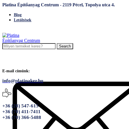
Platina Építőanyag Centrum - 2119 Pécel, Topolya utca 4.
Blog
Letöltések
Search
E-mail címünk:
info@platinaker.hu
+36 (28) 547-615
+36 (70) 411-7411
+36 (70) 366-5488