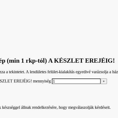
erép (min 1 rkp-tól) A KÉSZLET EREJÉIG!
tekintetet. A lendületes felület-kialakítás egyedivé varázsolja a háztető
A KÉSZLET EREJÉIG! mennyiség
k készséggel állnak rendelkezésére, hogy megválaszolják kérdéseit.