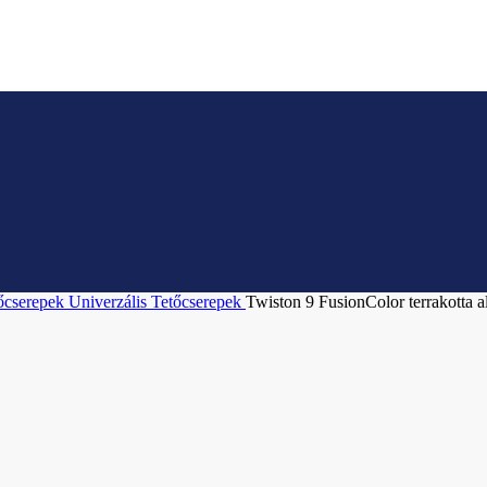
őcserepek
Univerzális Tetőcserepek
Twiston 9 FusionColor terrakotta