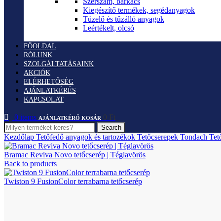
Szerszám, barkács
Kiegészítő termékek, segédanyagok
Tüzelő és tűzálló anyagok
Leértékelt, olcsó
FŐOLDAL
RÓLUNK
SZOLGÁLTATÁSAINK
AKCIÓK
ELÉRHETŐSÉG
AJÁNLATKÉRÉS
KAPCSOLAT
0
items
0
Ft
Search
Kezdőlap
Tetőfedő anyagok és tartozékok
Tetőcserepek
Tondach Tet
Bramac Reviva Novo tetőcserép | Téglavörös
Back to products
Twiston 9 FusionColor terrabarna tetőcserép
Akció