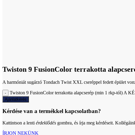
Click to enlarge
Twiston 9 FusionColor terrakotta alapcs
A harmóniát sugárzó Tondach Twist XXL cseréppel fedett épület vonzza a 
Twiston 9 FusionColor terrakotta alapcserép (min 1 rkp-tól) 
Ajánlatkérés
Kérdése van a termékkel kapcsolatban?
Kattintson a lenti
érdeklődés
gombra, és írja meg kérdéseit. Kollégáin
ÍRJON NEKÜNK