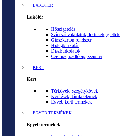
LAKÓTÉR
Lakótér
Hőszigetelés
Színező vakolatok, festékek, glettek
Gipszkarton rendszer
Hidegburkolás
Díszburkolatok
Csempe, padlólap, szaniter
KERT
Kert
Térkövek, szegélykövek
Kerítések, támfalelemek
Egyéb kerti termékek
EGYÉB TERMÉKEK
Egyéb termékek