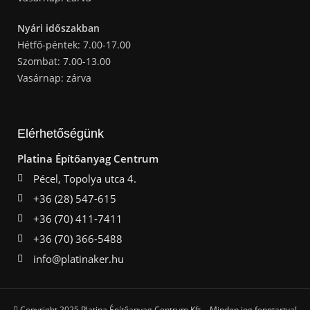
Nyári időszakban
Hétfő-péntek: 7.00-17.00
Szombat: 7.00-13.00
Vasárnap: zárva
Elérhetőségünk
Platina Építőanyag Centrum
Pécel, Topolya utca 4.
+36 (28) 547-615
+36 (70) 411-7411
+36 (70) 366-5488
info@platinaker.hu
Copyright 2025 Platina Építőanyag Centrum Kft. - Minden jog fenntartva!