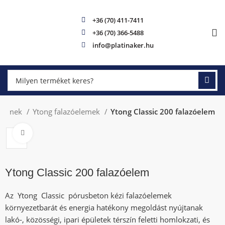
+36 (70) 411-7411
+36 (70) 366-5488
info@platinaker.hu
óelemek
Ytong falazóelemek
Ytong Classic 200 falazóelem
Click to enlarge
Ytong Classic 200 falazóelem
Az Ytong Classic pórusbeton kézi falazóelemek
környezetbarát és energia hatékony megoldást nyújtanak
lakó-, közösségi, ipari épületek térszín feletti homlokzati, és