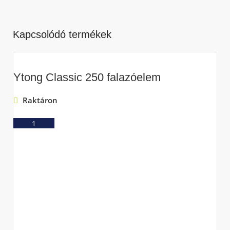
Kapcsolódó termékek
Ytong Classic 250 falazóelem
Raktáron
Ajánlatkérés
Y