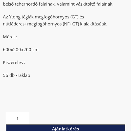
belső teherhordó falainak, valamint vázkitöltő falainak.
Az Ytong téglák megfogóhornyos (GT) és
nútféderes+megfogóhornyos (NF+GT) kialakításúak.
Méret :
600x200x200 cm
Kiszerelés :
56 db /raklap
Ajánlatkérés