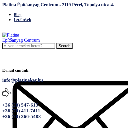
Platina Építőanyag Centrum - 2119 Pécel, Topolya utca 4.
Blog
Letöltések
Search
E-mail címünk:
info@platinaker.hu
+36 (28) 547-615
+36 (70) 411-7411
+36 (70) 366-5488