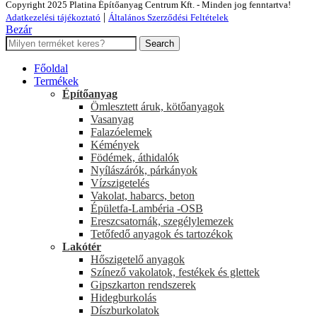
Copyright 2025 Platina Építőanyag Centrum Kft. - Minden jog fenntartva!
|
Adatkezelési tájékoztató
Általános Szerződési Feltételek
Bezár
Search
Főoldal
Termékek
Építőanyag
Ömlesztett áruk, kötőanyagok
Vasanyag
Falazóelemek
Kémények
Födémek, áthidalók
Nyílászárók, párkányok
Vízszigetelés
Vakolat, habarcs, beton
Épületfa-Lambéria -OSB
Ereszcsatornák, szegélylemezek
Tetőfedő anyagok és tartozékok
Lakótér
Hőszigetelő anyagok
Színező vakolatok, festékek és glettek
Gipszkarton rendszerek
Hidegburkolás
Díszburkolatok