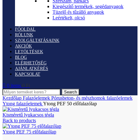
Szerszám, barkács
Kiegészítő termékek, segédanyagok
Tüzelő és tűzálló anyagok
Leértékelt, olcsó
FŐOLDAL
RÓLUNK
SZOLGÁLTATÁSAINK
AKCIÓK
LETÖLTÉSEK
BLOG
ELÉRHETŐSÉG
AJÁNLATKÉRÉS
KAPCSOLAT
0
items
0
Ft
Search
Kezdőlap
Falazóelemek
Pórusbeton- és mészhomok falazóelemek
Ytong falazóelemek
Ytong PEF 50 előfalazólap
Kisméretű lyukacsos tégla
Back to products
Ytong PEF 75 előfalazólap