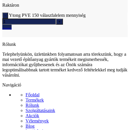
Raktáron
Ytong PVE 150 válaszfalelem mennyiség
Ajánlatkérés
Rólunk
Telephelyünkön, üzletünkben folyamatosan arra törekszünk, hogy a
mai vezető építőanyag gyártók termékeit megismerhessék,
információkat gyűjthessenek és az Önök számára
legoptimálisabbnak tartott terméket kedvező feltételekkel meg tudják
vásárolni.
Navigáció
Főoldal
Termékek
Rólunk
Szolgáltatásaink
Akciók
Vélemények
Blog