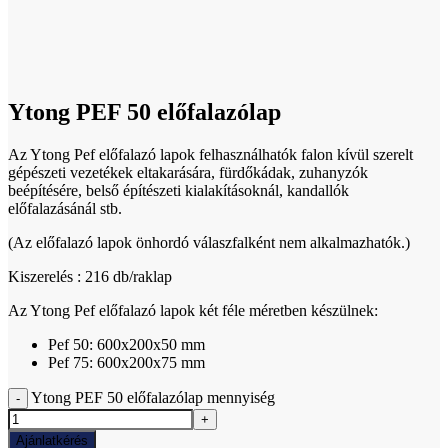
Click to enlarge
Ytong PEF 50 előfalazólap
Az Ytong Pef előfalazó lapok felhasználhatók falon kívül szerelt
gépészeti vezetékek eltakarására, fürdőkádak, zuhanyzók
beépítésére, belső építészeti kialakításoknál, kandallók
előfalazásánál stb.
(Az előfalazó lapok önhordó válaszfalként nem alkalmazhatók.)
Kiszerelés : 216 db/raklap
Az Ytong Pef előfalazó lapok két féle méretben készülnek:
Pef 50: 600x200x50 mm
Pef 75: 600x200x75 mm
Ytong PEF 50 előfalazólap mennyiség
Ajánlatkérés