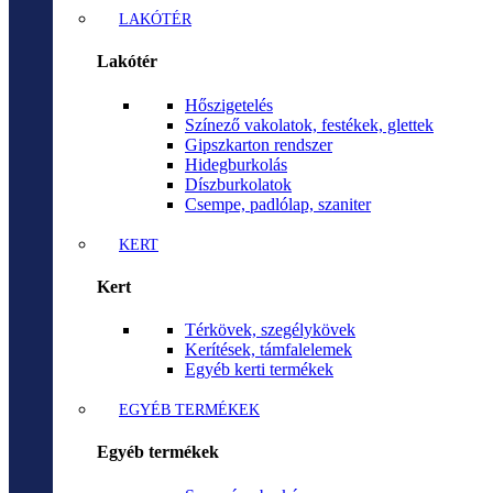
LAKÓTÉR
Lakótér
Hőszigetelés
Színező vakolatok, festékek, glettek
Gipszkarton rendszer
Hidegburkolás
Díszburkolatok
Csempe, padlólap, szaniter
KERT
Kert
Térkövek, szegélykövek
Kerítések, támfalelemek
Egyéb kerti termékek
EGYÉB TERMÉKEK
Egyéb termékek