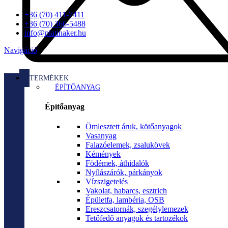
+36 (70) 411-7411
+36 (70) 366-5488
info@platinaker.hu
Navigáció
TERMÉKEK
ÉPÍTŐANYAG
Építőanyag
Ömlesztett áruk, kötőanyagok
Vasanyag
Falazóelemek, zsalukövek
Kémények
Födémek, áthidalók
Nyílászárók, párkányok
Vízszigetelés
Vakolat, habarcs, esztrich
Épületfa, lambéria, OSB
Ereszcsatornák, szegélylemezek
Tetőfedő anyagok és tartozékok