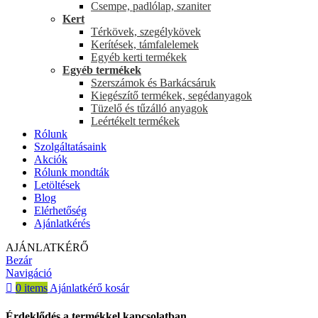
Csempe, padlólap, szaniter
Kert
Térkövek, szegélykövek
Kerítések, támfalelemek
Egyéb kerti termékek
Egyéb termékek
Szerszámok és Barkácsáruk
Kiegészítő termékek, segédanyagok
Tüzelő és tűzálló anyagok
Leértékelt termékek
Rólunk
Szolgáltatásaink
Akciók
Rólunk mondták
Letöltések
Blog
Elérhetőség
Ajánlatkérés
AJÁNLATKÉRŐ
Bezár
Navigáció
0
items
Ajánlatkérő kosár
Érdeklődés a termékkel kapcsolatban