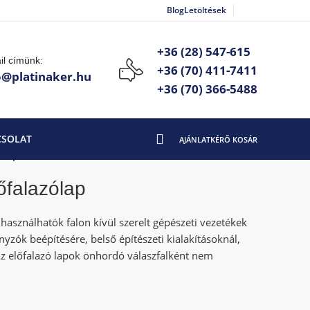
Blog
Letöltések
+36 (28) 547-615
il címünk:
+36 (70) 411-7411
o@platinaker.hu
+36 (70) 366-5488
CSOLAT
ólap
őfalazólap
lhasználhatók falon kívül szerelt gépészeti vezetékek
yzók beépítésére, belső építészeti kialakításoknál,
(Az előfalazó lapok önhordó válaszfalként nem