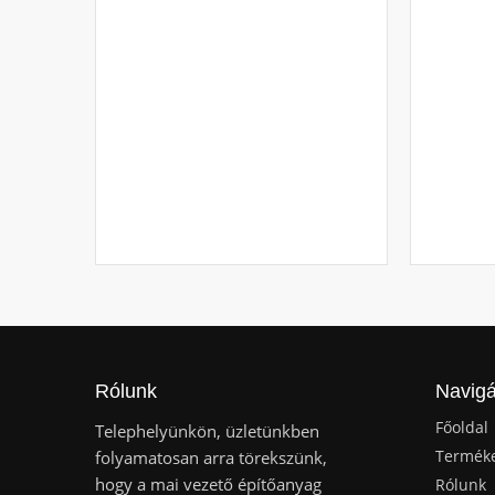
Rólunk
Navigá
Főoldal
Telephelyünkön, üzletünkben
Termék
folyamatosan arra törekszünk,
hogy a mai vezető építőanyag
Rólunk