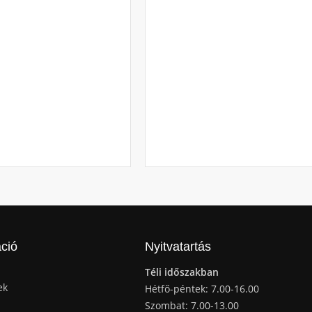
ció
Nyitvatartás
Téli időszakban
ek
Hétfő-péntek: 7.00-16.00
Szombat: 7.00-13.00