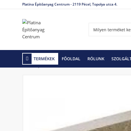
Platina Építőanyag Centrum - 2119 Pécel, Topolya utca 4.
TERMÉKEK
FŐOLDAL
RÓLUNK
SZOLGÁL
Kezdőlap
Falazóelemek
Pórusbeton- és mészho