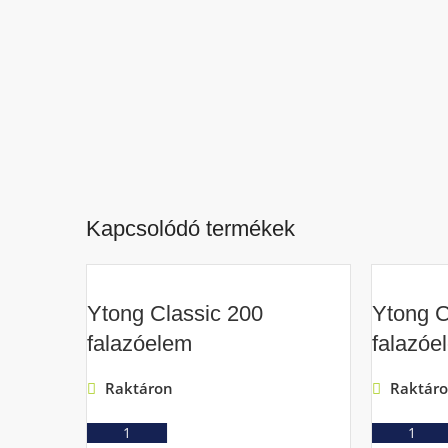
Kapcsolódó termékek
Ytong Classic 200
Ytong C
falazóelem
falazóe
Raktáron
Raktár
Ajánlatkérés