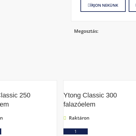
ÍRJON NEKÜNK
Megosztás:
lassic 250
Ytong Classic 300
lem
falazóelem
on
Raktáron
Ajánlatkérés
Ajánlatkérés