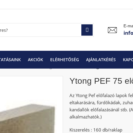
E-ma
inf
TATÁSAINK
AKCIÓK
ELÉRHETŐSÉG
AJÁNLATKÉRÉS
KAP
mok falazóelemek
Ytong falazóelemek
Ytong PEF 75 előfalaz
Ytong PEF 75 el
Az Ytong Pef előfalazó lapok fe
eltakarására, fürdőkádak, zuhan
kandallók előfalazásánál stb. 
alkalmazhatók.)
Kiszerelés : 160 db/raklap