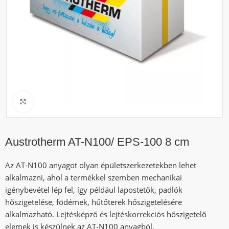
Click to enlarge
Austrotherm AT-N100/ EPS-100 8 cm
Az AT-N100 anyagot olyan épületszerkezetekben lehet
alkalmazni, ahol a termékkel szemben mechanikai
igénybevétel lép fel, így például lapostetők, padlók
hőszigetelése, födémek, hűtőterek hőszigetelésére
alkalmazható. Lejtésképző és lejtéskorrekciós hőszigetelő
elemek is készülnek az AT-N100 anyagból.