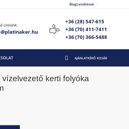
Blog
Letöltések
+36 (28) 547-615
il címünk:
+36 (70) 411-7411
o@platinaker.hu
+36 (70) 366-5488
CSOLAT
vízelvezető kerti folyóka
m