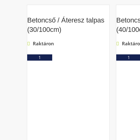
Betoncső / Áteresz talpas
Betoncs
(30/100cm)
(40/10
Raktáron
Raktár
Ajánlatkérés