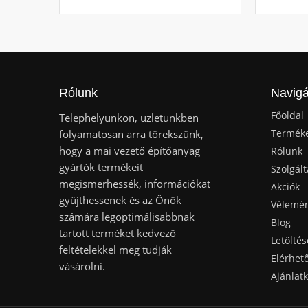
Rólunk
Navigá
Főoldal
Telephelyünkön, üzletünkben
Termék
folyamatosan arra törekszünk,
hogy a mai vezető építőanyag
Rólunk
gyártók termékeit
Szolgált
megismerhessék, információkat
Akciók
gyűjthessenek és az Önök
Vélemé
számára legoptimálisabbnak
Blog
tartott terméket kedvező
Letöltés
feltételekkel meg tudják
Elérhet
vásárolni.
Ajánlat