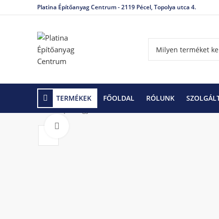
Platina Építőanyag Centrum - 2119 Pécel, Topolya utca 4.
TERMÉKEK
FŐOLDAL
RÓLUNK
SZOLGÁL
Kezdőlap
Egyéb kerti termékek
Frühwald Classic
Click to enlarge