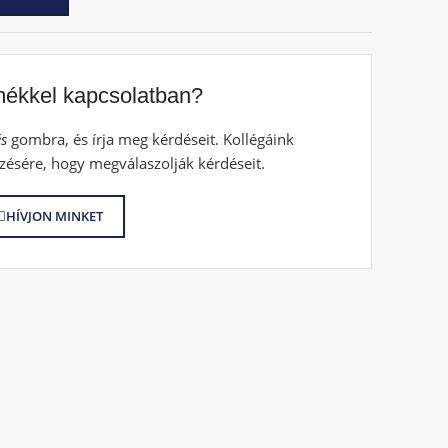
mékkel kapcsolatban?
s
gombra, és írja meg kérdéseit. Kollégáink
zésére, hogy megválaszolják kérdéseit.
HÍVJON MINKET