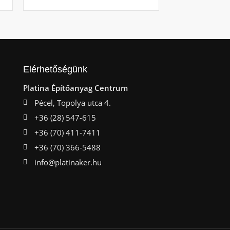
Elérhetőségünk
Platina Építőanyag Centrum
Pécel, Topolya utca 4.
+36 (28) 547-615
+36 (70) 411-7411
+36 (70) 366-5488
info@platinaker.hu