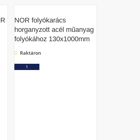
OR
NOR folyókarács
horganyzott acél műanyag
folyókához 130x1000mm
Raktáron
Ajánlatkérés
NOR műanya
fekete 8/13
Raktáron
Ajá