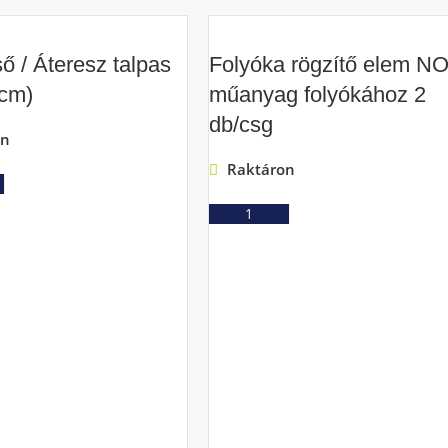
ő / Áteresz talpas
Folyóka rögzítő elem N
0cm)
műanyag folyókához 2
db/csg
on
Raktáron
Ajánlatkérés
Ajánlatkérés