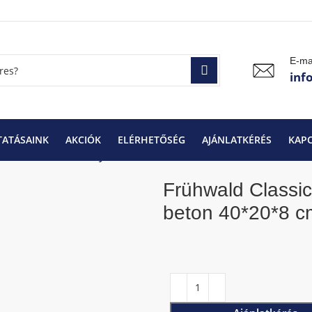
E-ma
inf
TATÁSAINK
AKCIÓK
ELÉRHETŐSÉG
AJÁNLATKÉRÉS
KAP
 vízelvezető kerti folyóka beton 40*20*8 cm
Frühwald Classic 
beton 40*20*8 c