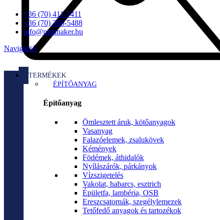
+36 (70) 411-7411
+36 (70) 366-5488
info@platinaker.hu
Navigáció
TERMÉKEK
ÉPÍTŐANYAG
Építőanyag
Ömlesztett áruk, kötőanyagok
Vasanyag
Falazóelemek, zsalukövek
Kémények
Födémek, áthidalók
Nyílászárók, párkányok
Vízszigetelés
Vakolat, habarcs, esztrich
Épületfa, lambéria, OSB
Ereszcsatornák, szegélylemezek
Tetőfedő anyagok és tartozékok