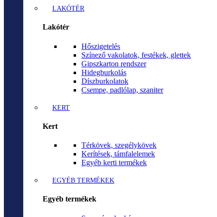
LAKÓTÉR
Lakótér
Hőszigetelés
Színező vakolatok, festékek, glettek
Gipszkarton rendszer
Hidegburkolás
Díszburkolatok
Csempe, padlólap, szaniter
KERT
Kert
Térkövek, szegélykövek
Kerítések, támfalelemek
Egyéb kerti termékek
EGYÉB TERMÉKEK
Egyéb termékek