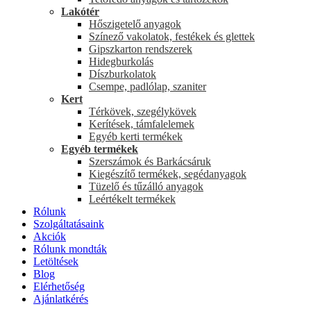
Lakótér
Hőszigetelő anyagok
Színező vakolatok, festékek és glettek
Gipszkarton rendszerek
Hidegburkolás
Díszburkolatok
Csempe, padlólap, szaniter
Kert
Térkövek, szegélykövek
Kerítések, támfalelemek
Egyéb kerti termékek
Egyéb termékek
Szerszámok és Barkácsáruk
Kiegészítő termékek, segédanyagok
Tüzelő és tűzálló anyagok
Leértékelt termékek
Rólunk
Szolgáltatásaink
Akciók
Rólunk mondták
Letöltések
Blog
Elérhetőség
Ajánlatkérés