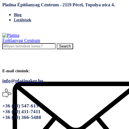
Platina Építőanyag Centrum - 2119 Pécel, Topolya utca 4.
Blog
Letöltések
Search
E-mail címünk:
info@platinaker.hu
+36 (28) 547-615
+36 (70) 411-7411
+36 (70) 366-5488