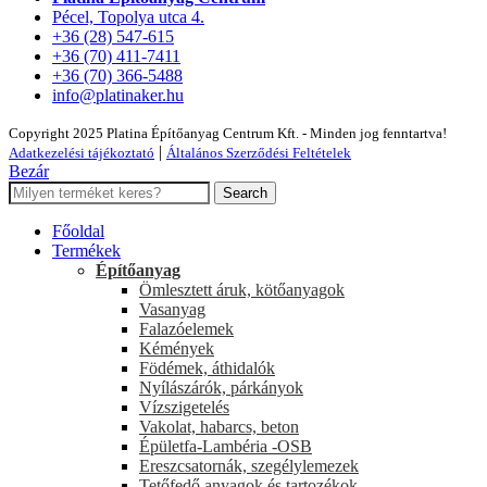
Pécel, Topolya utca 4.
+36 (28) 547-615
+36 (70) 411-7411
+36 (70) 366-5488
info@platinaker.hu
Copyright 2025 Platina Építőanyag Centrum Kft. - Minden jog fenntartva!
|
Adatkezelési tájékoztató
Általános Szerződési Feltételek
Bezár
Search
Főoldal
Termékek
Építőanyag
Ömlesztett áruk, kötőanyagok
Vasanyag
Falazóelemek
Kémények
Födémek, áthidalók
Nyílászárók, párkányok
Vízszigetelés
Vakolat, habarcs, beton
Épületfa-Lambéria -OSB
Ereszcsatornák, szegélylemezek
Tetőfedő anyagok és tartozékok