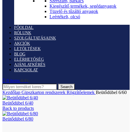
Szerszám, barkács
Kiegészítő termékek, segédanyagok
Tüzelő és tűzálló anyagok
Leértékelt, olcsó
FŐOLDAL
RÓLUNK
SZOLGÁLTATÁSAINK
AKCIÓK
LETÖLTÉSEK
BLOG
ELÉRHETŐSÉG
AJÁNLATKÉRÉS
KAPCSOLAT
0
items
0
Ft
Search
Kezdőlap
Gipszkarton rendszerek
Rögzítőelemek
Beütődübel 6/60
Beütődübel 6/40
Back to products
Beütődübel 6/80