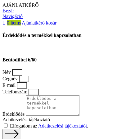
AJÁNLATKÉRŐ
Bezár
Navigáció
0
items
Ajánlatkérő kosár
Érdeklődés a termékkel kapcsolatban
Beütődübel 6/60
Név
Cégnév
E-mail
Telefonszám
Érdeklődés
Adatkezelési tájékoztató
Elfogadom az
Adatkezelési tájékoztatót
.