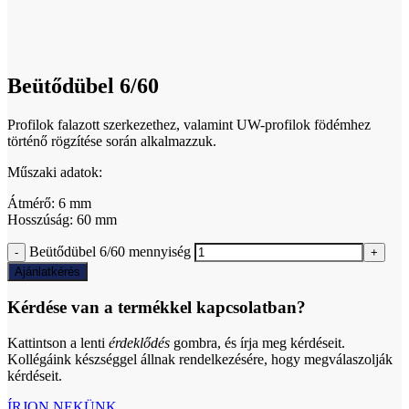
Click to enlarge
Beütődübel 6/60
Profilok falazott szerkezethez, valamint UW-profilok födémhez
történő rögzítése során alkalmazzuk.
Műszaki adatok:
Átmérő: 6 mm
Hosszúság: 60 mm
Beütődübel 6/60 mennyiség
Ajánlatkérés
Kérdése van a termékkel kapcsolatban?
Kattintson a lenti
érdeklődés
gombra, és írja meg kérdéseit.
Kollégáink készséggel állnak rendelkezésére, hogy megválaszolják
kérdéseit.
ÍRJON NEKÜNK