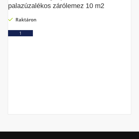
palazúzalékos zárólemez 10 m2
Raktáron
Ajánlatkérés
C
m