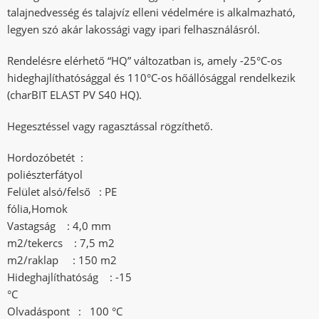
talajnedvesség és talajvíz elleni védelmére is alkalmazható,
legyen szó akár lakossági vagy ipari felhasználásról.
Rendelésre elérhető “HQ” változatban is, amely -25°C-os
hideghajlíthatósággal és 110°C-os hőállósággal rendelkezik
(charBIT ELAST PV S40 HQ).
Hegesztéssel vagy ragasztással rögzíthető.
Hordozóbetét :
poliészterfátyol
Felület alsó/felső : PE
fólia,Homok
Vastagság : 4,0 mm
m2/tekercs : 7,5 m2
m2/raklap : 150 m2
Hideghajlíthatóság : -15
°C
Olvadáspont : 100 °C