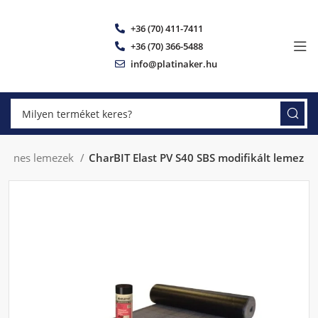
+36 (70) 411-7411
+36 (70) 366-5488
info@platinaker.hu
umenes lemezek
CharBIT Elast PV S40 SBS modifikált lemez