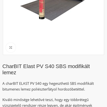
Click to enlarge
CharBIT Elast PV S40 SBS modifikált
lemez
A charBIT ELAST PV S40 egy hegeszthető SBS modifikált
bitumenes lemez poliészterfátyol hordozóbetéttel.
Kiváló minősége lehetővé teszi, hogy egy többrétegű
vízszigetelő rendszer része legyen, de akár építmények