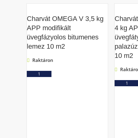
Charvát OMEGA V 3,5 kg
Charvá
APP modifikált
4 kg AP
üvegfázyolos bitumenes
üvegfát
lemez 10 m2
palazúz
10 m2
Raktáron
Raktár
Ajánlatkérés