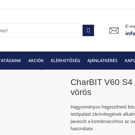
E-ma
inf
TATÁSAINK
AKCIÓK
ELÉRHETŐSÉG
AJÁNLATKÉRÉS
KAP
rBIT V60 S4 FINAL palazúzalékos lemez vörös
CharBIT V60 S4 
vörös
Hagyományos hegeszthető bitu
tetőpalást zárórétegének alka
Javasolt a kombinációhoz az ü
használata .