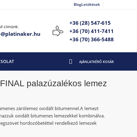
Blog
Letöltések
+36 (28) 547-615
il címünk:
+36 (70) 411-7411
o@platinaker.hu
+36 (70) 366-5488
CSOLAT
FINAL palazúzalékos lemez
menes zárólemez oxidált bitumennel.A lemezt
lmazzuk oxidált bitumenes lemezekkel kombinálva.
vegszövet hordozóbetéttel rendelkező lemezek