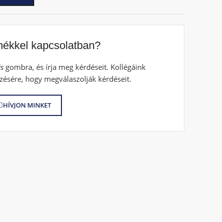
mékkel kapcsolatban?
s
gombra, és írja meg kérdéseit. Kollégáink
zésére, hogy megválaszolják kérdéseit.
HÍVJON MINKET