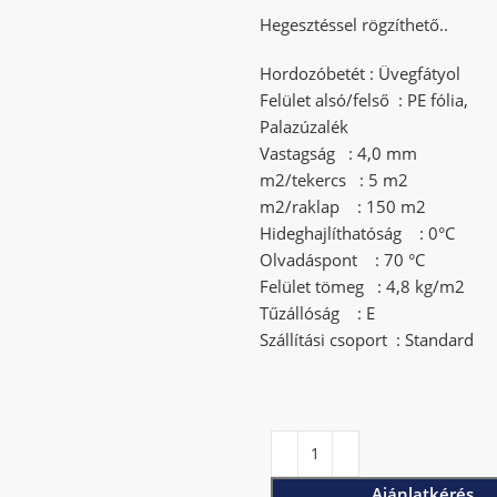
Hegesztéssel rögzíthető..
Hordozóbetét : Üvegfátyol
Felület alsó/felső : PE fólia,
Palazúzalék
Vastagság : 4,0 mm
m2/tekercs : 5 m2
m2/raklap : 150 m2
Hideghajlíthatóság : 0°C
Olvadáspont : 70 °C
Felület tömeg : 4,8 kg/m2
Tűzállóság : E
Szállítási csoport : Standard
Ajánlatkérés