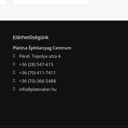
Elérhetőségünk
Platina Építőanyag Centrum
Pécel, Topolya utca 4.
+36 (28) 547-615
+36 (70) 411-7411
+36 (70) 366-5488
info@platinaker.hu