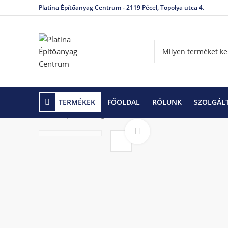
Platina Építőanyag Centrum - 2119 Pécel, Topolya utca 4.
TERMÉKEK
FŐOLDAL
RÓLUNK
SZOLGÁL
Kezdőlap
Vízszigetelés
Bitumenes lemezek
Cha
Click to enlarge