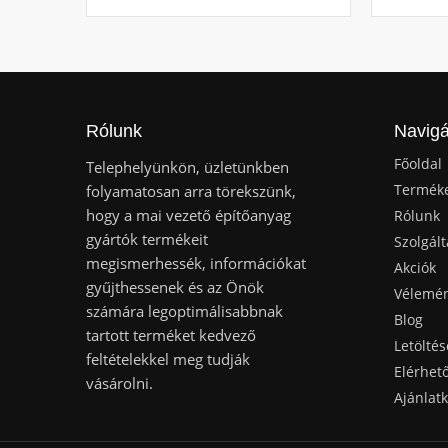
Rólunk
Navigá
Főoldal
Telephelyünkön, üzletünkben
Termék
folyamatosan arra törekszünk,
hogy a mai vezető építőanyag
Rólunk
gyártók termékeit
Szolgált
megismerhessék, információkat
Akciók
gyűjthessenek és az Önök
Vélemé
számára legoptimálisabbnak
Blog
tartott terméket kedvező
Letöltés
feltételekkel meg tudják
Elérhet
vásárolni.
Ajánlat