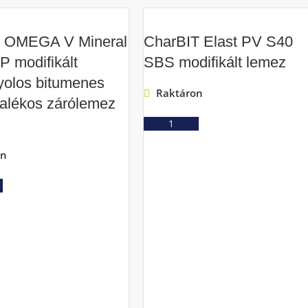
t OMEGA V Mineral
CharBIT Elast PV S40
P modifikált
SBS modifikált lemez
yolos bitumenes
Raktáron
alékos zárólemez
Ajánlatkérés
on
Ajánlatkérés