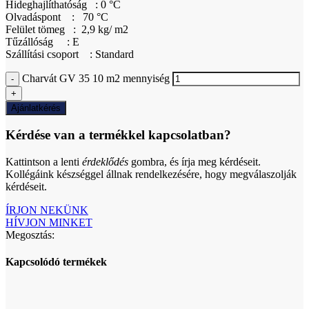
Hideghajlíthatóság : 0 °C
Olvadáspont : 70 °C
Felület tömeg : 2,9 kg/ m2
Tűzállóság : E
Szállítási csoport : Standard
Charvát GV 35 10 m2 mennyiség
Ajánlatkérés
Kérdése van a termékkel kapcsolatban?
Kattintson a lenti
érdeklődés
gombra, és írja meg kérdéseit.
Kollégáink készséggel állnak rendelkezésére, hogy megválaszolják
kérdéseit.
ÍRJON NEKÜNK
HÍVJON MINKET
Megosztás:
Kapcsolódó termékek