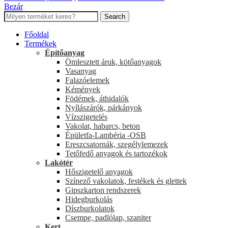
Bezár
Search
Főoldal
Termékek
Építőanyag
Ömlesztett áruk, kötőanyagok
Vasanyag
Falazóelemek
Kémények
Födémek, áthidalók
Nyílászárók, párkányok
Vízszigetelés
Vakolat, habarcs, beton
Épületfa-Lambéria -OSB
Ereszcsatornák, szegélylemezek
Tetőfedő anyagok és tartozékok
Lakótér
Hőszigetelő anyagok
Színező vakolatok, festékek és glettek
Gipszkarton rendszerek
Hidegburkolás
Díszburkolatok
Csempe, padlólap, szaniter
Kert