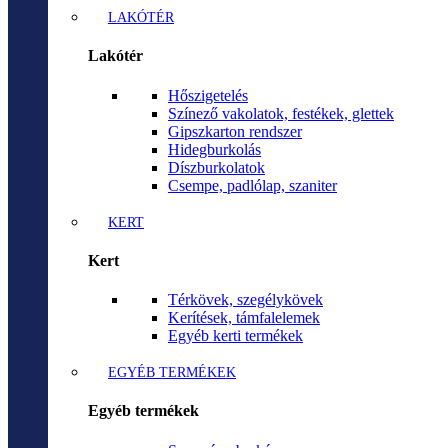
LAKÓTÉR
Lakótér
Hőszigetelés
Színező vakolatok, festékek, glettek
Gipszkarton rendszer
Hidegburkolás
Díszburkolatok
Csempe, padlólap, szaniter
KERT
Kert
Térkövek, szegélykövek
Kerítések, támfalelemek
Egyéb kerti termékek
EGYÉB TERMÉKEK
Egyéb termékek