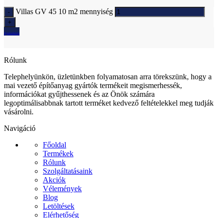
Villas GV 45 10 m2 mennyiség
Ajánlatkérés
Rólunk
Telephelyünkön, üzletünkben folyamatosan arra törekszünk, hogy a
mai vezető építőanyag gyártók termékeit megismerhessék,
információkat gyűjthessenek és az Önök számára
legoptimálisabbnak tartott terméket kedvező feltételekkel meg tudják
vásárolni.
Navigáció
Főoldal
Termékek
Rólunk
Szolgáltatásaink
Akciók
Vélemények
Blog
Letöltések
Elérhetőség