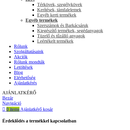
Térkövek, szegélykövek
Kerítések, támfalelemek
Egyéb kerti termékek
Egyéb termékek
Szerszámok és Barkácsáruk
Kiegészítő termékek, segédanyagok
Tüzelő és tűzálló anyagok
Leértékelt termékek
Rólunk
Szolgáltatásaink
Akciók
Rólunk mondták
Letöltések
Blog
Elérhetőség
Ajánlatkérés
AJÁNLATKÉRŐ
Bezár
Navigáció
0
items
Ajánlatkérő kosár
Érdeklődés a termékkel kapcsolatban