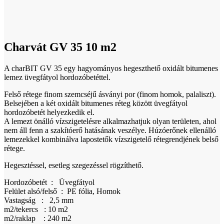
Click to enlarge
Charvát GV 35 10 m2
A charBIT GV 35 egy hagyományos hegeszthető oxidált bitumenes
lemez üvegfátyol hordozóbetéttel.
Felső rétege finom szemcséjű ásványi por (finom homok, palaliszt).
Belsejében a két oxidált bitumenes réteg között üvegfátyol
hordozóbetét helyezkedik el.
A lemezt önálló vízszigetelésre alkalmazhatjuk olyan területen, ahol
nem áll fenn a szakítóerő hatásának veszélye. Húzóerőnek ellenálló
lemezekkel kombinálva lapostetők vízszigetelő rétegrendjének belső
rétege.
Hegesztéssel, esetleg szegezéssel rögzíthető.
Hordozóbetét : Üvegfátyol
Felület alsó/felső : PE fólia, Homok
Vastagság : 2,5 mm
m2/tekercs : 10 m2
m2/raklap : 240 m2