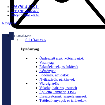
+36 (70) 411-7411
+36 (70) 366-5488
info@platinaker.hu
Navigáció
TERMÉKEK
ÉPÍTŐANYAG
Építőanyag
Ömlesztett áruk, kötőanyagok
Vasanyag
Falazóelemek, zsalukövek
Kémények
Födémek, áthidalók
Nyílászárók, párkányok
Vízszigetelés
Vakolat, habarcs, esztrich
Épületfa, lambéria, OSB
Ereszcsatornák, szegélylemezek
Tetőfedő anyagok és tartozékok