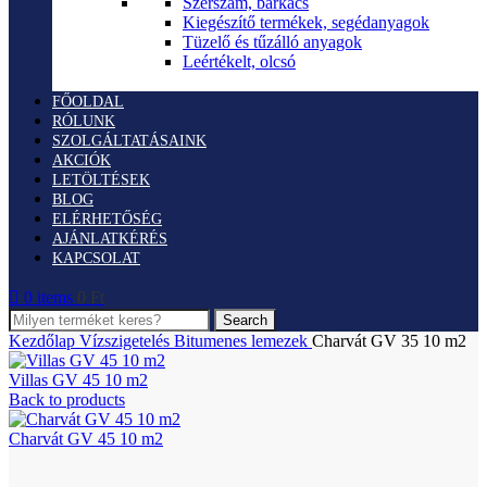
Szerszám, barkács
Kiegészítő termékek, segédanyagok
Tüzelő és tűzálló anyagok
Leértékelt, olcsó
FŐOLDAL
RÓLUNK
SZOLGÁLTATÁSAINK
AKCIÓK
LETÖLTÉSEK
BLOG
ELÉRHETŐSÉG
AJÁNLATKÉRÉS
KAPCSOLAT
0
items
0
Ft
Search
Kezdőlap
Vízszigetelés
Bitumenes lemezek
Charvát GV 35 10 m2
Villas GV 45 10 m2
Back to products
Charvát GV 45 10 m2