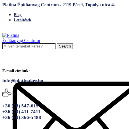
Platina Építőanyag Centrum - 2119 Pécel, Topolya utca 4.
Blog
Letöltések
Search
E-mail címünk:
info@platinaker.hu
+36 (28) 547-615
+36 (70) 411-7411
+36 (70) 366-5488