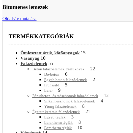
Bitumenes lemezek
Oldalsáv mutatása
TERMÉKKATEGÓRIÁK
15
Ömlesztett áruk, kötőanyagok
10
Vasanyag
55
Falazóelemek
22
Beton falazóelemek, zsalukövek
6
Do-beton
2
Egyéb beton falazóelemek
5
Frühwald
9
Leier
12
Pórusbeton- és mészhomok falazóelemek
4
Silka mészhomok falazóelemek
8
Ytong falazóelemek
21
Égetett kerámia falazóelemek
3
Egyéb téglák
8
Leiertherm téglák
10
Porotherm téglák
14
Kémények