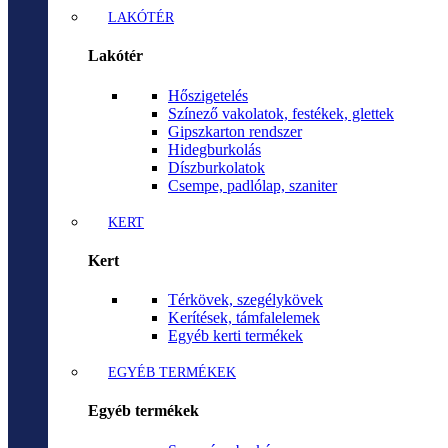
LAKÓTÉR
Lakótér
Hőszigetelés
Színező vakolatok, festékek, glettek
Gipszkarton rendszer
Hidegburkolás
Díszburkolatok
Csempe, padlólap, szaniter
KERT
Kert
Térkövek, szegélykövek
Kerítések, támfalelemek
Egyéb kerti termékek
EGYÉB TERMÉKEK
Egyéb termékek