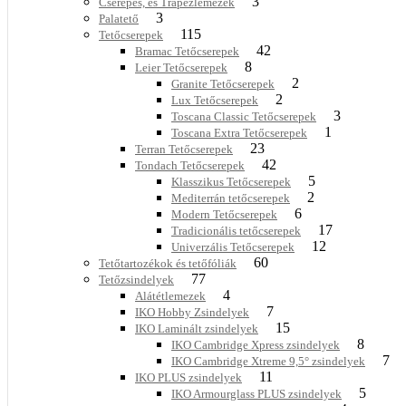
3
Cserepes, és Trapézlemezek
3
Palatető
115
Tetőcserepek
42
Bramac Tetőcserepek
8
Leier Tetőcserepek
2
Granite Tetőcserepek
2
Lux Tetőcserepek
3
Toscana Classic Tetőcserepek
1
Toscana Extra Tetőcserepek
23
Terran Tetőcserepek
42
Tondach Tetőcserepek
5
Klasszikus Tetőcserepek
2
Mediterrán tetőcserepek
6
Modern Tetőcserepek
17
Tradicionális tetőcserepek
12
Univerzális Tetőcserepek
60
Tetőtartozékok és tetőfóliák
77
Tetőzsindelyek
4
Alátétlemezek
7
IKO Hobby Zsindelyek
15
IKO Laminált zsindelyek
8
IKO Cambridge Xpress zsindelyek
7
IKO Cambridge Xtreme 9,5° zsindelyek
11
IKO PLUS zsindelyek
5
IKO Armourglass PLUS zsindelyek