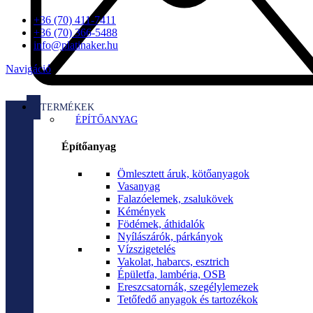
+36 (70) 411-7411
+36 (70) 366-5488
info@platinaker.hu
Navigáció
TERMÉKEK
ÉPÍTŐANYAG
Építőanyag
Ömlesztett áruk, kötőanyagok
Vasanyag
Falazóelemek, zsalukövek
Kémények
Födémek, áthidalók
Nyílászárók, párkányok
Vízszigetelés
Vakolat, habarcs, esztrich
Épületfa, lambéria, OSB
Ereszcsatornák, szegélylemezek
Tetőfedő anyagok és tartozékok