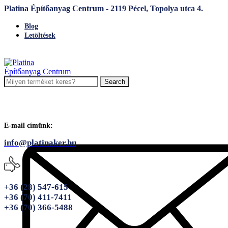
Platina Építőanyag Centrum - 2119 Pécel, Topolya utca 4.
Blog
Letöltések
Search
E-mail címünk:
info@platinaker.hu
+36 (28) 547-615
+36 (70) 411-7411
+36 (70) 366-5488