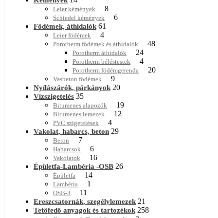
8
Leier kémények
6
Schiedel kémények
61
Födémek, áthidalók
4
Leier födémek
48
Porotherm födémek és áthidalók
24
Porotherm áthidalók
4
Porotherm béléstestek
20
Porotherm födémgerenda
9
Vasbeton födémek
20
Nyílászárók, párkányok
35
Vízszigetelés
19
Bitumenes alapozók
12
Bitumenes lemezek
4
PVC szigetelések
29
Vakolat, habarcs, beton
7
Beton
6
Habarcsok
16
Vakolatok
26
Épületfa-Lambéria -OSB
14
Épületfa
1
Lambéria
11
OSB-3
21
Ereszcsatornák, szegélylemezek
258
Tetőfedő anyagok és tartozékok