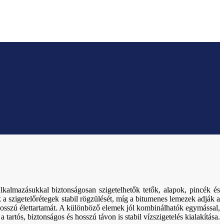
kalmazásukkal biztonságosan szigetelhetők tetők, alapok, pincék és
tik a szigetelőrétegek stabil rögzülését, míg a bitumenes lemezek adják a
 hosszú élettartamát. A különböző elemek jól kombinálhatók egymással,
tartós, biztonságos és hosszú távon is stabil vízszigetelés kialakítása.