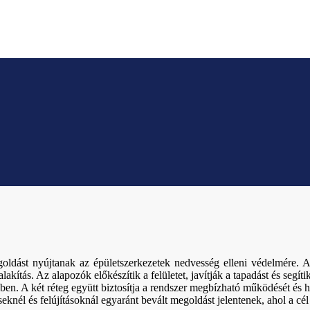
dást nyújtanak az épületszerkezetek nedvesség elleni védelmére. Al
alakítás. Az alapozók előkészítik a felületet, javítják a tapadást és segí
ben. A két réteg együtt biztosítja a rendszer megbízható működését és
knél és felújításoknál egyaránt bevált megoldást jelentenek, ahol a cél a 