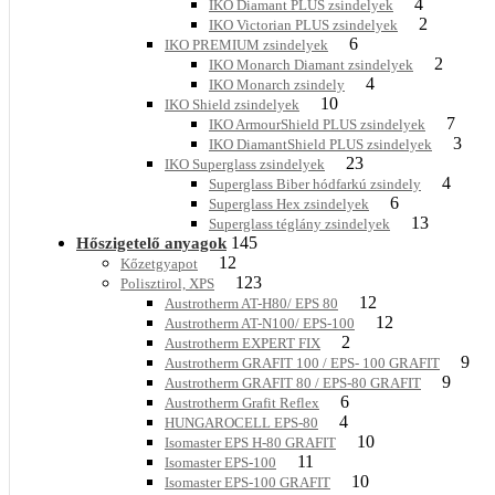
4
IKO Diamant PLUS zsindelyek
2
IKO Victorian PLUS zsindelyek
6
IKO PREMIUM zsindelyek
2
IKO Monarch Diamant zsindelyek
4
IKO Monarch zsindely
10
IKO Shield zsindelyek
7
IKO ArmourShield PLUS zsindelyek
3
IKO DiamantShield PLUS zsindelyek
23
IKO Superglass zsindelyek
4
Superglass Biber hódfarkú zsindely
6
Superglass Hex zsindelyek
13
Superglass téglány zsindelyek
145
Hőszigetelő anyagok
12
Kőzetgyapot
123
Polisztirol, XPS
12
Austrotherm AT-H80/ EPS 80
12
Austrotherm AT-N100/ EPS-100
2
Austrotherm EXPERT FIX
9
Austrotherm GRAFIT 100 / EPS- 100 GRAFIT
9
Austrotherm GRAFIT 80 / EPS-80 GRAFIT
6
Austrotherm Grafit Reflex
4
HUNGAROCELL EPS-80
10
Isomaster EPS H-80 GRAFIT
11
Isomaster EPS-100
10
Isomaster EPS-100 GRAFIT