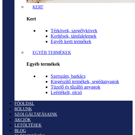
KERT
Kert
Térkövek, szegélykövek
Kerítések, támfalelemek
Egyéb kerti termékek
EGYÉB TERMÉKEK
Egyéb termékek
Szerszám, barkács
Kiegészítő termékek, segédanyagok
Tüzelő és tűzálló anyagok
Leértékelt, olcsó
FŐOLDAL
RÓLUNK
SZOLGÁLTATÁSAINK
AKCIÓK
LETÖLTÉSEK
BLOG