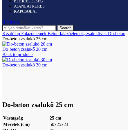
ELÉRHETŐSÉG
AJÁNLATKÉRÉS
KAPCSOLAT
0
items
0
Ft
Search
Kezdőlap
Falazóelemek
Beton falazóelemek, zsalukövek
Do-beton
Do-beton zsalukő 25 cm
Do-beton zsalukő 20 cm
Back to products
Do-beton zsalukő 30 cm
Click to enlarge
Do-beton zsalukő 25 cm
Vastagság
25 cm
Méretek (cm)
50x25x23