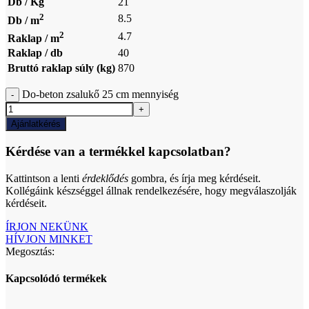
Db / Kg
21
2
8.5
Db / m
2
4.7
Raklap / m
Raklap / db
40
Bruttó raklap súly (kg)
870
Do-beton zsalukő 25 cm mennyiség
Ajánlatkérés
Kérdése van a termékkel kapcsolatban?
Kattintson a lenti
érdeklődés
gombra, és írja meg kérdéseit.
Kollégáink készséggel állnak rendelkezésére, hogy megválaszolják
kérdéseit.
ÍRJON NEKÜNK
HÍVJON MINKET
Megosztás:
Kapcsolódó termékek