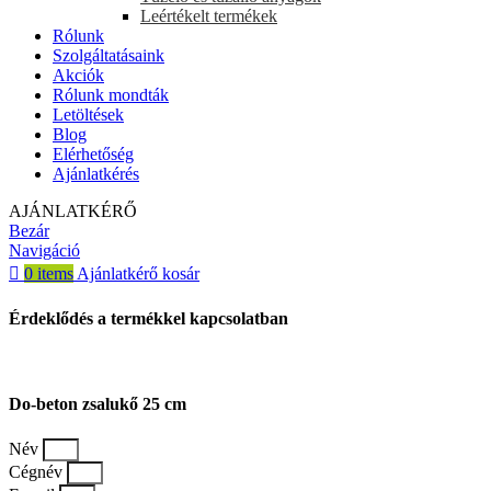
Leértékelt termékek
Rólunk
Szolgáltatásaink
Akciók
Rólunk mondták
Letöltések
Blog
Elérhetőség
Ajánlatkérés
AJÁNLATKÉRŐ
Bezár
Navigáció
0
items
Ajánlatkérő kosár
Érdeklődés a termékkel kapcsolatban
Do-beton zsalukő 25 cm
Név
Cégnév