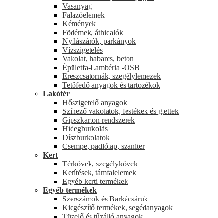
Vasanyag
Falazóelemek
Kémények
Födémek, áthidalók
Nyílászárók, párkányok
Vízszigetelés
Vakolat, habarcs, beton
Épületfa-Lambéria -OSB
Ereszcsatornák, szegélylemezek
Tetőfedő anyagok és tartozékok
Lakótér
Hőszigetelő anyagok
Színező vakolatok, festékek és glettek
Gipszkarton rendszerek
Hidegburkolás
Díszburkolatok
Csempe, padlólap, szaniter
Kert
Térkövek, szegélykövek
Kerítések, támfalelemek
Egyéb kerti termékek
Egyéb termékek
Szerszámok és Barkácsáruk
Kiegészítő termékek, segédanyagok
Tüzelő és tűzálló anyagok