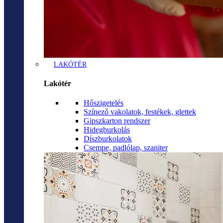
LAKÓTÉR
Lakótér
Hőszigetelés
Színező vakolatok, festékek, glettek
Gipszkarton rendszer
Hidegburkolás
Díszburkolatok
Csempe, padlólap, szaniter