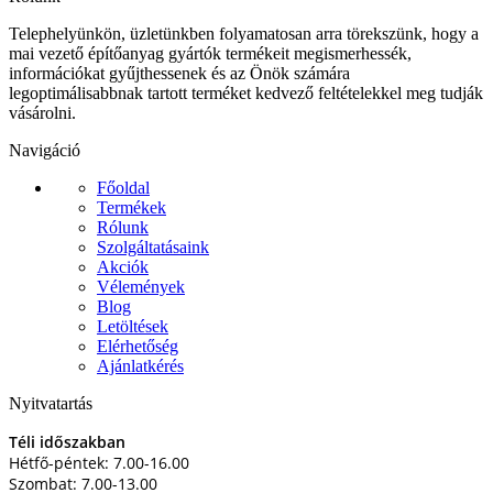
Telephelyünkön, üzletünkben folyamatosan arra törekszünk, hogy a
mai vezető építőanyag gyártók termékeit megismerhessék,
információkat gyűjthessenek és az Önök számára
legoptimálisabbnak tartott terméket kedvező feltételekkel meg tudják
vásárolni.
Navigáció
Főoldal
Termékek
Rólunk
Szolgáltatásaink
Akciók
Vélemények
Blog
Letöltések
Elérhetőség
Ajánlatkérés
Nyitvatartás
Téli időszakban
Hétfő-péntek: 7.00-16.00
Szombat: 7.00-13.00