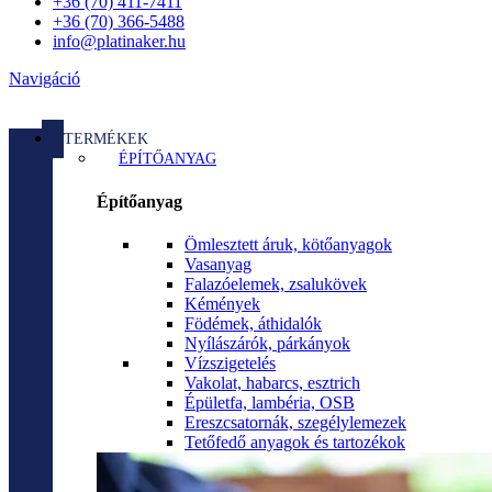
+36 (70) 411-7411
+36 (70) 366-5488
info@platinaker.hu
Navigáció
TERMÉKEK
ÉPÍTŐANYAG
Építőanyag
Ömlesztett áruk, kötőanyagok
Vasanyag
Falazóelemek, zsalukövek
Kémények
Födémek, áthidalók
Nyílászárók, párkányok
Vízszigetelés
Vakolat, habarcs, esztrich
Épületfa, lambéria, OSB
Ereszcsatornák, szegélylemezek
Tetőfedő anyagok és tartozékok