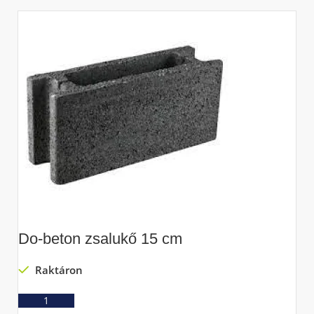
Do-beton zsalukő 15 cm
D
Raktáron
Ajánlatkérés