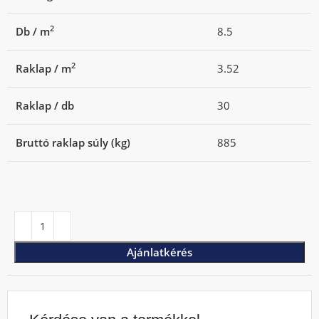
2
Db / m
8.5
2
Raklap / m
3.52
Raklap / db
30
Bruttó raklap súly (kg)
885
Ajánlatkérés