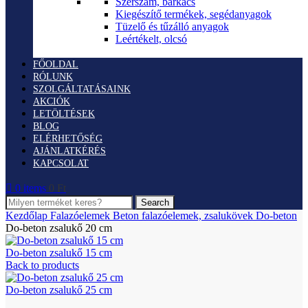
Szerszám, barkács
Kiegészítő termékek, segédanyagok
Tüzelő és tűzálló anyagok
Leértékelt, olcsó
FŐOLDAL
RÓLUNK
SZOLGÁLTATÁSAINK
AKCIÓK
LETÖLTÉSEK
BLOG
ELÉRHETŐSÉG
AJÁNLATKÉRÉS
KAPCSOLAT
0
items
0
Ft
Search
Kezdőlap
Falazóelemek
Beton falazóelemek, zsalukövek
Do-beton
Do-beton zsalukő 20 cm
Do-beton zsalukő 15 cm
Back to products
Do-beton zsalukő 25 cm