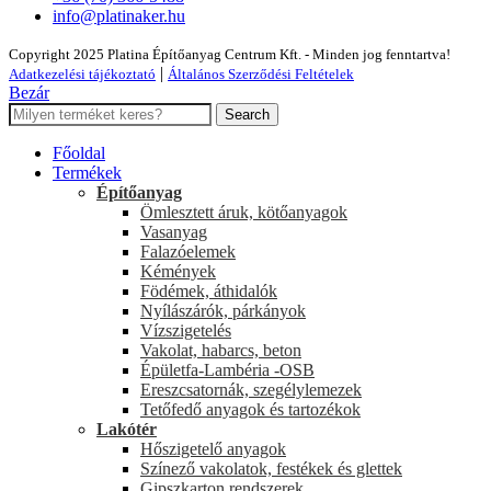
info@platinaker.hu
Copyright 2025 Platina Építőanyag Centrum Kft. - Minden jog fenntartva!
|
Adatkezelési tájékoztató
Általános Szerződési Feltételek
Bezár
Search
Főoldal
Termékek
Építőanyag
Ömlesztett áruk, kötőanyagok
Vasanyag
Falazóelemek
Kémények
Födémek, áthidalók
Nyílászárók, párkányok
Vízszigetelés
Vakolat, habarcs, beton
Épületfa-Lambéria -OSB
Ereszcsatornák, szegélylemezek
Tetőfedő anyagok és tartozékok
Lakótér
Hőszigetelő anyagok
Színező vakolatok, festékek és glettek
Gipszkarton rendszerek