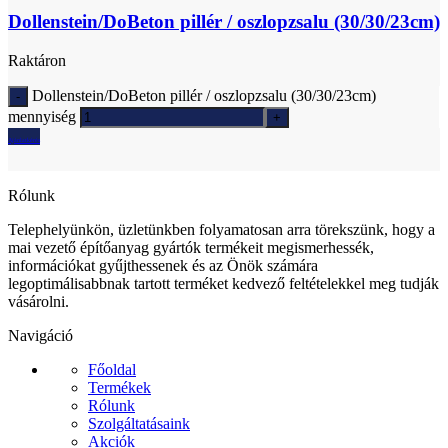
Dollenstein/DoBeton pillér / oszlopzsalu (30/30/23cm)
Raktáron
Dollenstein/DoBeton pillér / oszlopzsalu (30/30/23cm)
mennyiség
Ajánlatkérés
Rólunk
Telephelyünkön, üzletünkben folyamatosan arra törekszünk, hogy a
mai vezető építőanyag gyártók termékeit megismerhessék,
információkat gyűjthessenek és az Önök számára
legoptimálisabbnak tartott terméket kedvező feltételekkel meg tudják
vásárolni.
Navigáció
Főoldal
Termékek
Rólunk
Szolgáltatásaink
Akciók