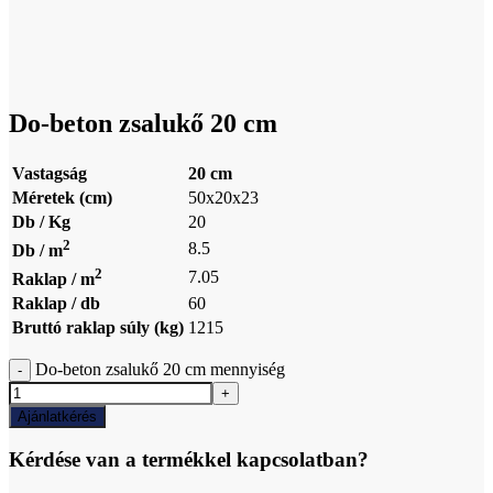
Click to enlarge
Do-beton zsalukő 20 cm
Vastagság
20 cm
Méretek (cm)
50x20x23
Db / Kg
20
2
8.5
Db / m
2
7.05
Raklap / m
Raklap / db
60
Bruttó raklap súly (kg)
1215
Do-beton zsalukő 20 cm mennyiség
Ajánlatkérés
Kérdése van a termékkel kapcsolatban?