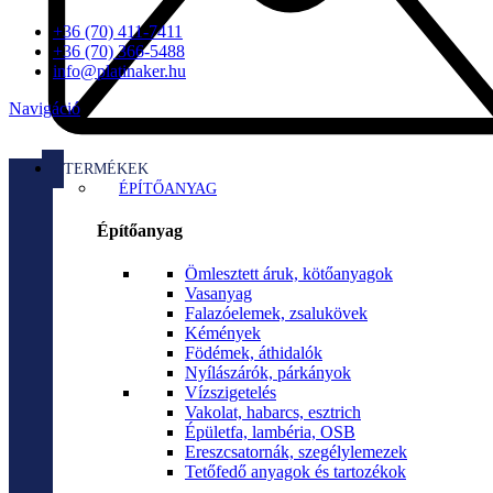
+36 (70) 411-7411
+36 (70) 366-5488
info@platinaker.hu
Navigáció
TERMÉKEK
ÉPÍTŐANYAG
Építőanyag
Ömlesztett áruk, kötőanyagok
Vasanyag
Falazóelemek, zsalukövek
Kémények
Födémek, áthidalók
Nyílászárók, párkányok
Vízszigetelés
Vakolat, habarcs, esztrich
Épületfa, lambéria, OSB
Ereszcsatornák, szegélylemezek
Tetőfedő anyagok és tartozékok