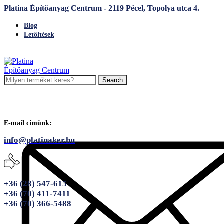
Platina Építőanyag Centrum - 2119 Pécel, Topolya utca 4.
Blog
Letöltések
Search
E-mail címünk:
info@platinaker.hu
+36 (28) 547-615
+36 (70) 411-7411
+36 (70) 366-5488