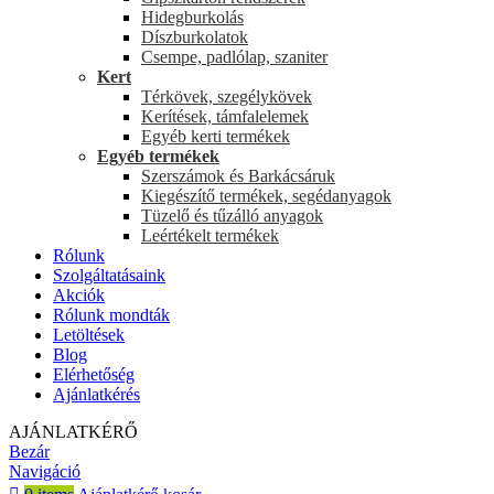
Hidegburkolás
Díszburkolatok
Csempe, padlólap, szaniter
Kert
Térkövek, szegélykövek
Kerítések, támfalelemek
Egyéb kerti termékek
Egyéb termékek
Szerszámok és Barkácsáruk
Kiegészítő termékek, segédanyagok
Tüzelő és tűzálló anyagok
Leértékelt termékek
Rólunk
Szolgáltatásaink
Akciók
Rólunk mondták
Letöltések
Blog
Elérhetőség
Ajánlatkérés
AJÁNLATKÉRŐ
Bezár
Navigáció