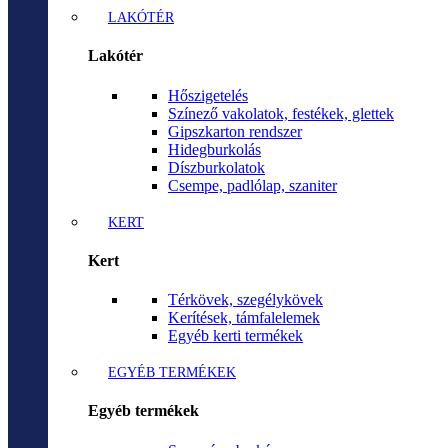
LAKÓTÉR
Lakótér
Hőszigetelés
Színező vakolatok, festékek, glettek
Gipszkarton rendszer
Hidegburkolás
Díszburkolatok
Csempe, padlólap, szaniter
KERT
Kert
Térkövek, szegélykövek
Kerítések, támfalelemek
Egyéb kerti termékek
EGYÉB TERMÉKEK
Egyéb termékek