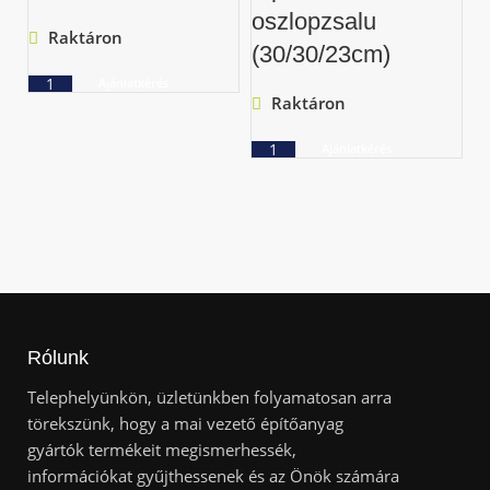
oszlopzsalu
Raktáron
(30/30/23cm)
Ajánlatkérés
Raktáron
Ajánlatkérés
Rólunk
Telephelyünkön, üzletünkben folyamatosan arra
törekszünk, hogy a mai vezető építőanyag
gyártók termékeit megismerhessék,
információkat gyűjthessenek és az Önök számára