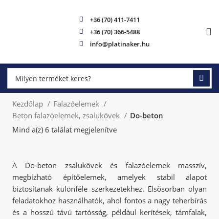
+36 (70) 411-7411
+36 (70) 366-5488
info@platinaker.hu
Kezdőlap
Falazóelemek
Beton falazóelemek, zsalukövek
Do-beton
Mind a(z) 6 találat megjelenítve
A Do-beton zsalukövek és falazóelemek masszív,
megbízható építőelemek, amelyek stabil alapot
biztosítanak különféle szerkezetekhez. Elsősorban olyan
feladatokhoz használhatók, ahol fontos a nagy teherbírás
és a hosszú távú tartósság, például kerítések, támfalak,