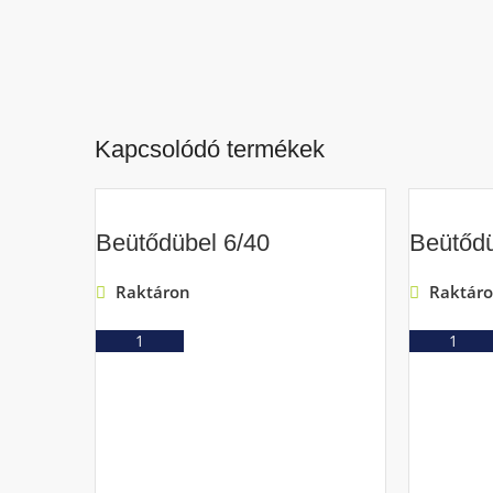
Kapcsolódó termékek
Beütődübel 6/40
Beütődü
Raktáron
Raktár
Ajánlatkérés