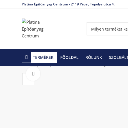
Platina Építőanyag Centrum - 2119 Pécel, Topolya utca 4.
TERMÉKEK
FŐOLDAL
RÓLUNK
SZOLGÁL
Kezdőlap
Gipszkarton rendszerek
Rögzítőeleme
Click to enlarge