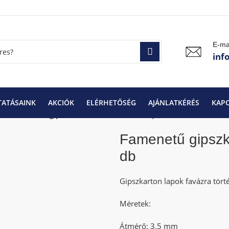
E-ma
inf
TATÁSAINK
AKCIÓK
ELÉRHETŐSÉG
AJÁNLATKÉRÉS
KAP
k
Famenetű gipszkarton csavar 3.5 x 35 | 1000 db
Famenetű gipszka
db
Gipszkarton lapok favázra törté
Méretek:
Átmérő: 3.5 mm