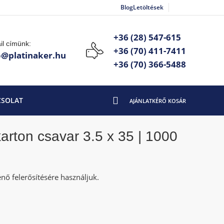
Blog
Letöltések
+36 (28) 547-615
il címünk:
+36 (70) 411-7411
o@platinaker.hu
+36 (70) 366-5488
CSOLAT
rton csavar 3.5 x 35 | 1000
nő felerősítésére használjuk.