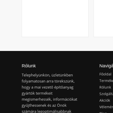
Rólunk
Navigá
Főoldal
Telephelyünkön, üzletünkben
Termék
folyamatosan arra törekszünk,
hogy a mai vezető építőanyag
Rólunk
gyártók termékeit
Szolgált
megismerhessék, információkat
Akciók
gyűjthessenek és az Önök
Vélemé
számára legoptimálisabbnak