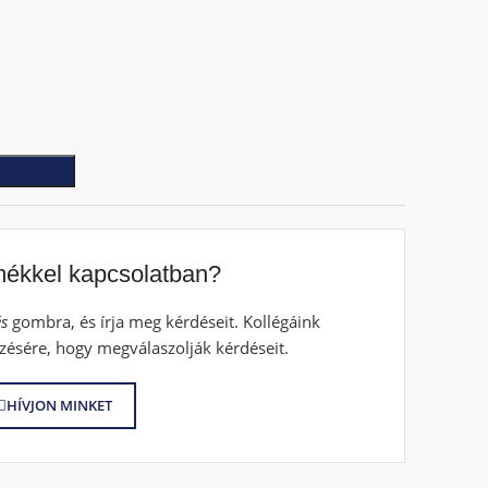
mékkel kapcsolatban?
s
gombra, és írja meg kérdéseit. Kollégáink
zésére, hogy megválaszolják kérdéseit.
HÍVJON MINKET