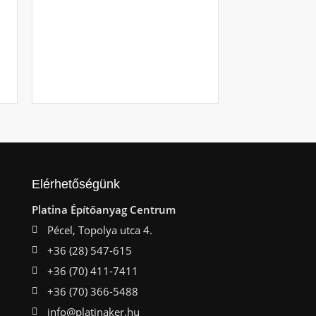
Önfúró gips
fémhez 3.5 
Raktáron
Ajá
Elérhetőségünk
Platina Építőanyag Centrum
Pécel, Topolya utca 4.
+36 (28) 547-615
+36 (70) 411-7411
+36 (70) 366-5488
info@platinaker.hu