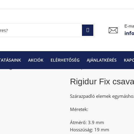
E-ma
inf
TATÁSAINK
AKCIÓK
ELÉRHETŐSÉG
AJÁNLATKÉRÉS
KAP
k
Rigidur Fix csavar 3.9 x 19 mm E20 | 1000 db
Rigidur Fix csav
Szárazpadló elemek egymáshoz 
Méretek:
Átmérő: 3.9 mm
Hosszúság: 19 mm