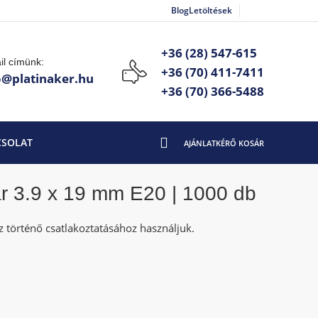
Blog
Letöltések
+36 (28) 547-615
il címünk:
+36 (70) 411-7411
o@platinaker.hu
+36 (70) 366-5488
CSOLAT
ar 3.9 x 19 mm E20 | 1000 db
történő csatlakoztatásához használjuk.