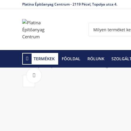
Platina Építőanyag Centrum - 2119 Pécel, Topolya utca 4.
TERMÉKEK
FŐOLDAL
RÓLUNK
SZOLGÁL
Kezdőlap
Gipszkarton rendszerek
Rögzítőeleme
Click to enlarge