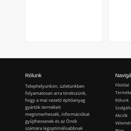
Rólunk
Navigá
Főoldal
Telephelyünkön, üzletünkben
Termék
folyamatosan arra törekszünk,
hogy a mai vezető építőanyag
Rólunk
gyártók termékeit
Szolgált
megismerhessék, információkat
Akciók
gyűjthessenek és az Önök
Vélemé
számára legoptimálisabbnak
Blog