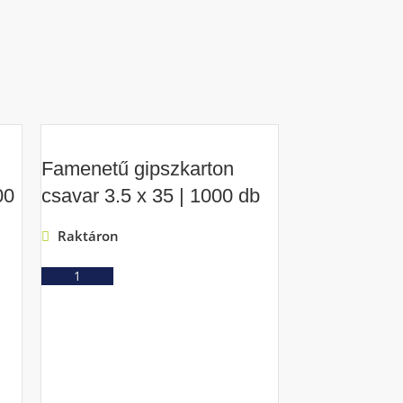
Famenetű gipszkarton
00
csavar 3.5 x 35 | 1000 db
Raktáron
Ajánlatkérés
Famenetű g