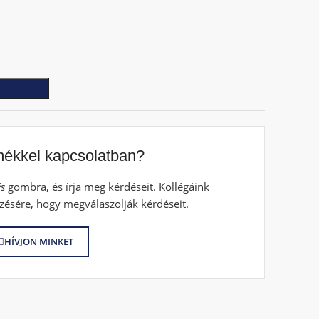
mékkel kapcsolatban?
s
gombra, és írja meg kérdéseit. Kollégáink
zésére, hogy megválaszolják kérdéseit.
HÍVJON MINKET