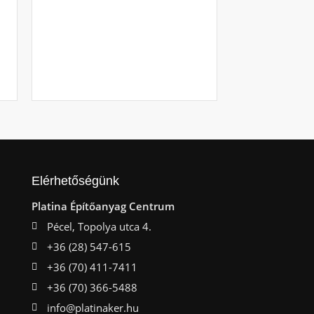
csavar 3.5 x
Raktáron
Ajá
Elérhetőségünk
Platina Építőanyag Centrum
Pécel, Topolya utca 4.
+36 (28) 547-615
+36 (70) 411-7411
+36 (70) 366-5488
info@platinaker.hu