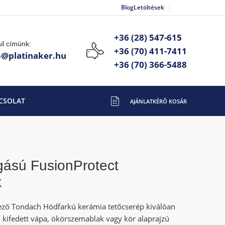
Blog
Letöltések
+36 (28) 547-615
il címünk:
+36 (70) 411-7411
o@platinaker.hu
+36 (70) 366-5488
CSOLAT
gású FusionProtect
k
ző Tondach Hódfarkú kerámia tetőcserép kiválóan
l kifedett vápa, ökörszemablak vagy kör alaprajzú