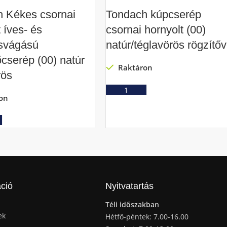
 Kékes csornai
Tondach kúpcserép
 íves- és
csornai hornyolt (00)
svágású
natúr/téglavörös rögzítőv
őcserép (00) natúr
Raktáron
rös
Ajánlatkérés
on
Ajánlatkérés
ció
Nyitvatartás
Téli időszakban
ek
Hétfő-péntek: 7.00-16.00