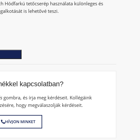
ch Hódfarkú tetőcserép használata különleges és
alkotását is lehetővé teszi.
mékkel kapcsolatban?
s
gombra, és írja meg kérdéseit. Kollégáink
zésére, hogy megválaszolják kérdéseit.
HÍVJON MINKET