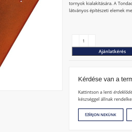
tornyok kialakítására. A Tonda
látványos építészeti elemek meg
Ajánlatkérés
Kérdése van a ter
Kattintson a lenti
érdeklődé
készséggel állnak rendelke
ÍRJON NEKÜNK