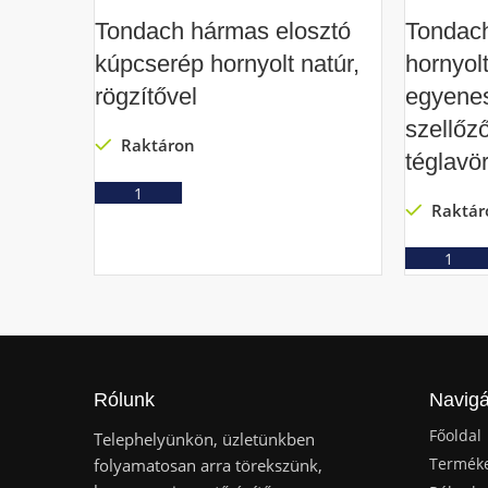
Tondach hármas elosztó
Tondach
kúpcserép hornyolt natúr,
hornyolt
rögzítővel
egyene
szellőz
Raktáron
téglavö
Ajánlatkérés
Raktár
Rólunk
Navigá
Főoldal
Telephelyünkön, üzletünkben
Termék
folyamatosan arra törekszünk,