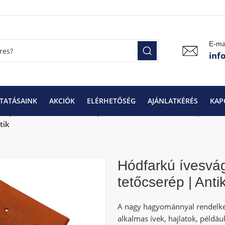
E-ma
inf
TATÁSAINK
AKCIÓK
ELÉRHETŐSÉG
AJÁNLATKÉRÉS
KAP
erepek
Tondach Tetőcserepek
Tradicionális tetőcserepek
tik
Hódfarkú ívesvá
tetőcserép | Anti
A nagy hagyománnyal rendelke
alkalmas ívek, hajlatok, példáu