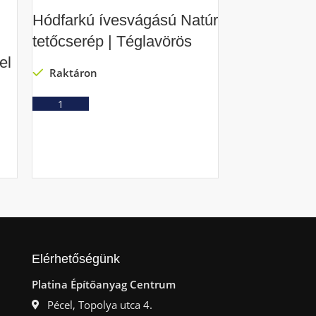
Hódfarkú ívesvágású Natúr
Hódfarkú s
tetőcserép | Téglavörös
Natúr tetőcs
el
Téglavörös
Raktáron
Raktáron
Ajánlatkérés
Ajá
Elérhetőségünk
Platina Építőanyag Centrum
Pécel, Topolya utca 4.