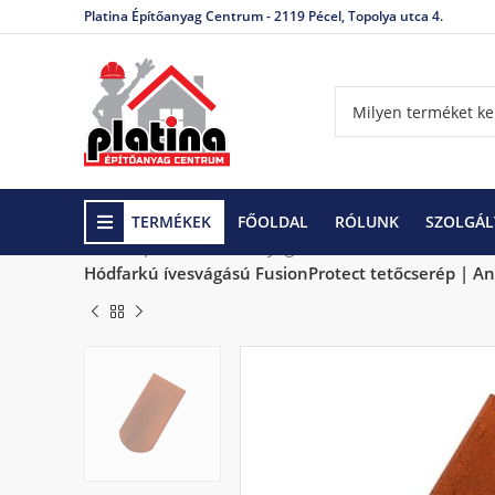
Platina Építőanyag Centrum - 2119 Pécel, Topolya utca 4.
TERMÉKEK
FŐOLDAL
RÓLUNK
SZOLGÁL
Kezdőlap
Tetőfedő anyagok és tartozékok
Tetőcs
Hódfarkú ívesvágású FusionProtect tetőcserép | An