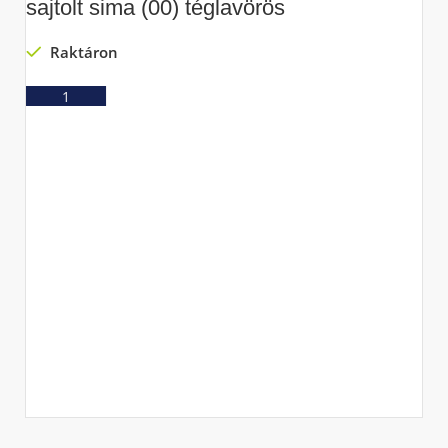
sajtolt sima (00) téglavörös
Raktáron
Ajánlatkérés
T
e
n