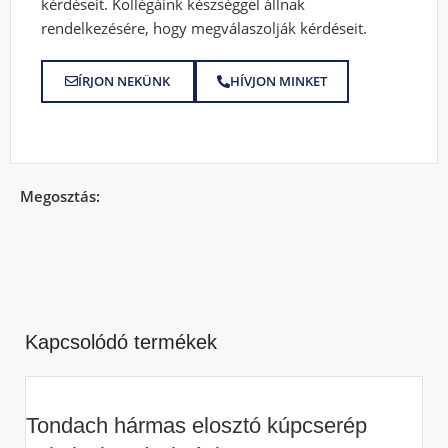
kérdéseit. Kollégáink készséggel állnak
rendelkezésére, hogy megválaszolják kérdéseit.
ÍRJON NEKÜNK
HÍVJON MINKET
Megosztás:
Kapcsolódó termékek
Tondach hármas elosztó kúpcserép