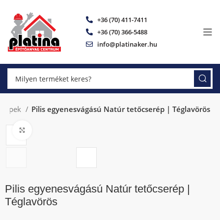
+36 (70) 411-7411
+36 (70) 366-5488
info@platinaker.hu
serepek
Pilis egyenesvágású Natúr tetőcserép | Téglavörös
Click to enlarge
Pilis egyenesvágású Natúr tetőcserép |
Téglavörös