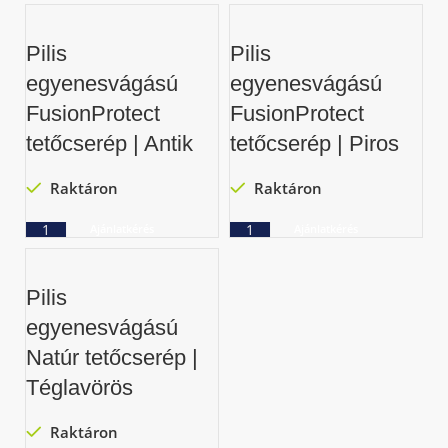
Pilis
Pilis
egyenesvágású
egyenesvágású
FusionProtect
FusionProtect
tetőcserép | Antik
tetőcserép | Piros
Raktáron
Raktáron
Ajánlatkérés
Ajánlatkérés
Pilis
egyenesvágású
Natúr tetőcserép |
Téglavörös
Raktáron