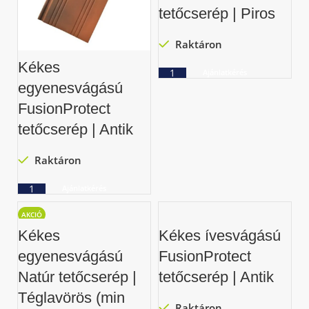
tetőcserép | Piros
Raktáron
Kékes
Ajánlatkérés
egyenesvágású
FusionProtect
tetőcserép | Antik
Raktáron
Ajánlatkérés
AKCIÓ
Kékes
Kékes ívesvágású
egyenesvágású
FusionProtect
Natúr tetőcserép |
tetőcserép | Antik
Téglavörös (min
Raktáron