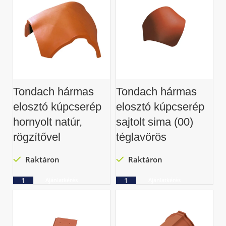
Tondach hármas
Tondach hármas
elosztó kúpcserép
elosztó kúpcserép
hornyolt natúr,
sajtolt sima (00)
rögzítővel
téglavörös
Raktáron
Raktáron
Ajánlatkérés
Ajánlatkérés