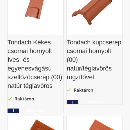
Tondach Kékes
Tondach kúpcserép
csornai hornyolt
csornai hornyolt
íves- és
(00)
egyenesvágású
natúr/téglavörös
szellőzőcserép (00)
rögzítővel
natúr téglavörös
Raktáron
Raktáron
Ajánlatkérés
Ajánlatkérés