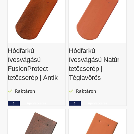
Hódfarkú
Hódfarkú
ívesvágású
ívesvágású Natúr
FusionProtect
tetőcserép |
tetőcserép | Antik
Téglavörös
Raktáron
Raktáron
Ajánlatkérés
Ajánlatkérés