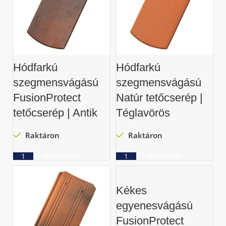
Hódfarkú
Hódfarkú
szegmensvágású
szegmensvágású
FusionProtect
Natúr tetőcserép |
tetőcserép | Antik
Téglavörös
Raktáron
Raktáron
Ajánlatkérés
Ajánlatkérés
Kékes
egyenesvágású
FusionProtect