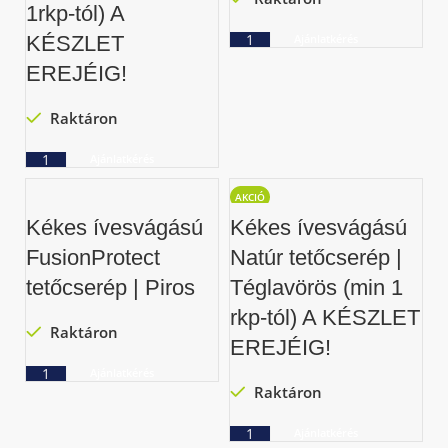
1rkp-tól) A
KÉSZLET
Ajánlatkérés
EREJÉIG!
Raktáron
Ajánlatkérés
AKCIÓ
Kékes ívesvágású
Kékes ívesvágású
FusionProtect
Natúr tetőcserép |
tetőcserép | Piros
Téglavörös (min 1
rkp-tól) A KÉSZLET
Raktáron
EREJÉIG!
Ajánlatkérés
Raktáron
Ajánlatkérés