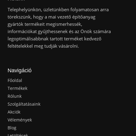
Telephelyünkön, üzletünkben folyamatosan arra
törekszünk, hogy a mai vezető építőanyag
gyártók termékeit megismerhessék,
információkat gyűjthessenek és az Önök számára
legoptimálisabbnak tartott terméket kedvező
feltételekkel meg tudják vásárolni.
Navigáció
Főoldal
Termékek
Rólunk
Szolgáltatásaink
Akciók
Vélemények
Blog
Letöltések