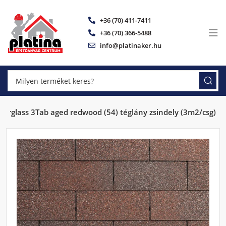
+36 (70) 411-7411
+36 (70) 366-5488
info@platinaker.hu
perglass 3Tab aged redwood (54) téglány zsindely (3m2/csg)