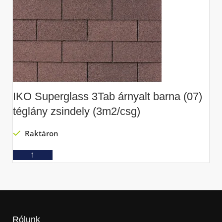
IKO Superglass 3Tab árnyalt barna (07)
I
téglány zsindely (3m2/csg)
t
Raktáron
Ajánlatkérés
Rólunk