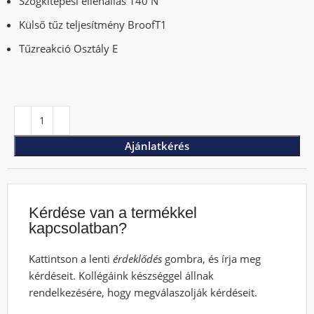
Szögkitépési ellenállás 140 N
Külső tűz teljesítmény BroofT1
Tűzreakció Osztály E
Ajánlatkérés
Kérdése van a termékkel
kapcsolatban?
Kattintson a lenti
érdeklődés
gombra, és írja meg
kérdéseit. Kollégáink készséggel állnak
rendelkezésére, hogy megválaszolják kérdéseit.