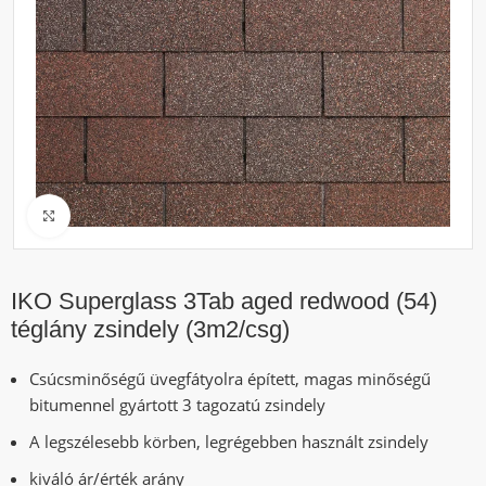
Click to enlarge
IKO Superglass 3Tab aged redwood (54)
téglány zsindely (3m2/csg)
Csúcsminőségű üvegfátyolra épített, magas minőségű
bitumennel gyártott 3 tagozatú zsindely
A legszélesebb körben, legrégebben használt zsindely
kiváló ár/érték arány