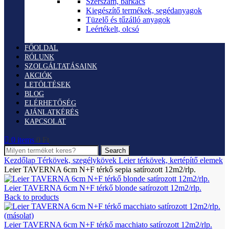
Szerszám, barkács
Kiegészítő termékek, segédanyagok
Tüzelő és tűzálló anyagok
Leértékelt, olcsó
FŐOLDAL
RÓLUNK
SZOLGÁLTATÁSAINK
AKCIÓK
LETÖLTÉSEK
BLOG
ELÉRHETŐSÉG
AJÁNLATKÉRÉS
KAPCSOLAT
0
items
0
Ft
Search
Kezdőlap
Térkövek, szegélykövek
Leier térkövek, kertépítő elemek
Leier TAVERNA 6cm N+F térkő sepia satírozott 12m2/rlp.
Leier TAVERNA 6cm N+F térkő blonde satírozott 12m2/rlp.
Back to products
Leier TAVERNA 6cm N+F térkő macchiato satírozott 12m2/rlp.