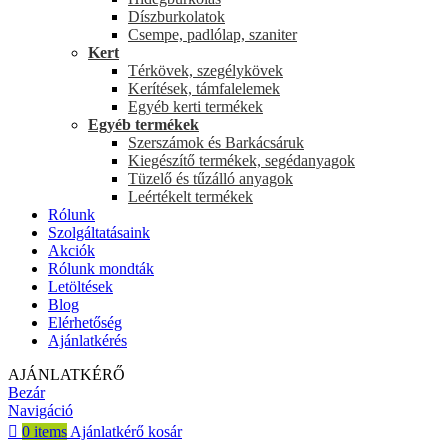
Díszburkolatok
Csempe, padlólap, szaniter
Kert
Térkövek, szegélykövek
Kerítések, támfalelemek
Egyéb kerti termékek
Egyéb termékek
Szerszámok és Barkácsáruk
Kiegészítő termékek, segédanyagok
Tüzelő és tűzálló anyagok
Leértékelt termékek
Rólunk
Szolgáltatásaink
Akciók
Rólunk mondták
Letöltések
Blog
Elérhetőség
Ajánlatkérés
AJÁNLATKÉRŐ
Bezár
Navigáció
0
items
Ajánlatkérő kosár