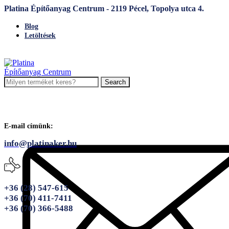
Platina Építőanyag Centrum - 2119 Pécel, Topolya utca 4.
Blog
Letöltések
Search
E-mail címünk:
info@platinaker.hu
+36 (28) 547-615
+36 (70) 411-7411
+36 (70) 366-5488