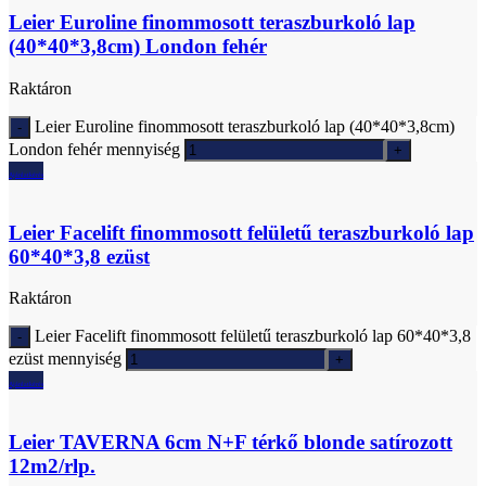
Leier Euroline finommosott teraszburkoló lap
(40*40*3,8cm) London fehér
Raktáron
Leier Euroline finommosott teraszburkoló lap (40*40*3,8cm)
London fehér mennyiség
Ajánlatkérés
Leier Facelift finommosott felületű teraszburkoló lap
60*40*3,8 ezüst
Raktáron
Leier Facelift finommosott felületű teraszburkoló lap 60*40*3,8
ezüst mennyiség
Ajánlatkérés
Leier TAVERNA 6cm N+F térkő blonde satírozott
12m2/rlp.