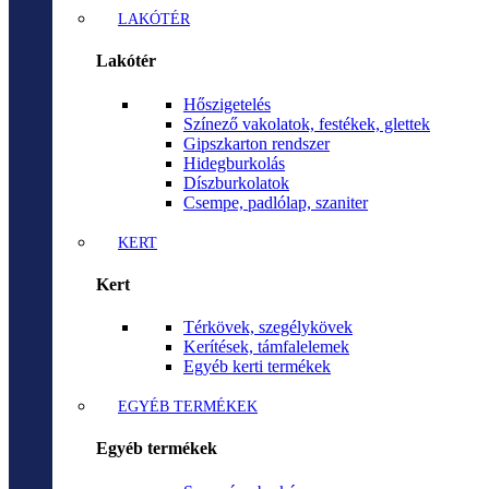
LAKÓTÉR
Lakótér
Hőszigetelés
Színező vakolatok, festékek, glettek
Gipszkarton rendszer
Hidegburkolás
Díszburkolatok
Csempe, padlólap, szaniter
KERT
Kert
Térkövek, szegélykövek
Kerítések, támfalelemek
Egyéb kerti termékek
EGYÉB TERMÉKEK
Egyéb termékek