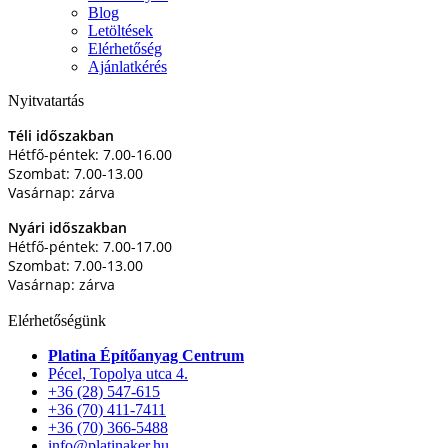
Blog
Letöltések
Elérhetőség
Ajánlatkérés
Nyitvatartás
Téli időszakban
Hétfő-péntek: 7.00-16.00
Szombat: 7.00-13.00
Vasárnap: zárva
Nyári időszakban
Hétfő-péntek: 7.00-17.00
Szombat: 7.00-13.00
Vasárnap: zárva
Elérhetőségünk
Platina Építőanyag Centrum
Pécel, Topolya utca 4.
+36 (28) 547-615
+36 (70) 411-7411
+36 (70) 366-5488
info@platinaker.hu