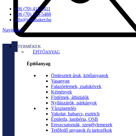
+36 (70) 411-7411
+36 (70) 366-5488
info@platinaker.hu
Navigáció
TERMÉKEK
ÉPÍTŐANYAG
Építőanyag
Ömlesztett áruk, kötőanyagok
Vasanyag
Falazóelemek, zsalukövek
Kémények
Födémek, áthidalók
Nyílászárók, párkányok
Vízszigetelés
Vakolat, habarcs, esztrich
Épületfa, lambéria, OSB
Ereszcsatornák, szegélylemezek
Tetőfedő anyagok és tartozékok