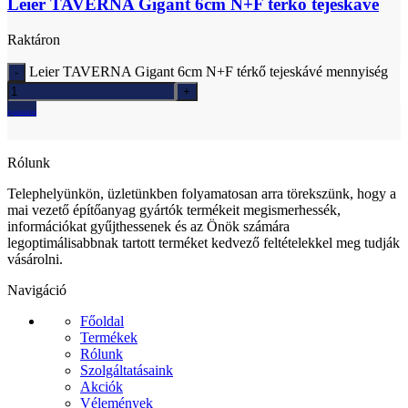
Leier TAVERNA Gigant 6cm N+F térkő tejeskávé
Raktáron
Leier TAVERNA Gigant 6cm N+F térkő tejeskávé mennyiség
Ajánlatkérés
Rólunk
Telephelyünkön, üzletünkben folyamatosan arra törekszünk, hogy a
mai vezető építőanyag gyártók termékeit megismerhessék,
információkat gyűjthessenek és az Önök számára
legoptimálisabbnak tartott terméket kedvező feltételekkel meg tudják
vásárolni.
Navigáció
Főoldal
Termékek
Rólunk
Szolgáltatásaink
Akciók
Vélemények