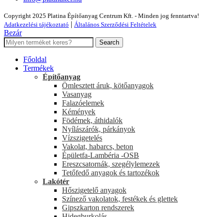
Copyright 2025 Platina Építőanyag Centrum Kft. - Minden jog fenntartva!
|
Adatkezelési tájékoztató
Általános Szerződési Feltételek
Bezár
Search
Főoldal
Termékek
Építőanyag
Ömlesztett áruk, kötőanyagok
Vasanyag
Falazóelemek
Kémények
Födémek, áthidalók
Nyílászárók, párkányok
Vízszigetelés
Vakolat, habarcs, beton
Épületfa-Lambéria -OSB
Ereszcsatornák, szegélylemezek
Tetőfedő anyagok és tartozékok
Lakótér
Hőszigetelő anyagok
Színező vakolatok, festékek és glettek
Gipszkarton rendszerek
Hidegburkolás