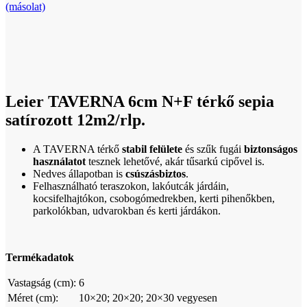
(másolat)
Click to enlarge
Leier TAVERNA 6cm N+F térkő sepia
satírozott 12m2/rlp.
A TAVERNA térkő
stabil felülete
és szűk fugái
biztonságos
használatot
tesznek lehetővé, akár tűsarkú cipővel is.
Nedves állapotban is
csúszásbiztos
.
Felhasználható teraszokon, lakóutcák járdáin,
kocsifelhajtókon, csobogómedrekben, kerti pihenőkben,
parkolókban, udvarokban és kerti járdákon.
Termékadatok
Vastagság (cm):
6
Méret (cm):
10×20; 20×20; 20×30 vegyesen