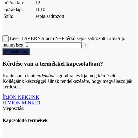
m2/raklap:
12
kg/raklap:
1610
Szín:
sepia satírozott
Leier TAVERNA 6cm N+F térkő sepia satírozott 12m2/rlp.
mennyiség
Ajánlatkérés
Kérdése van a termékkel kapcsolatban?
Kattintson a lenti
érdeklődés
gombra, és írja meg kérdéseit.
Kollégáink készséggel állnak rendelkezésére, hogy megválaszolják
kérdéseit.
ÍRJON NEKÜNK
HÍVJON MINKET
Megosztás:
Kapcsolódó termékek