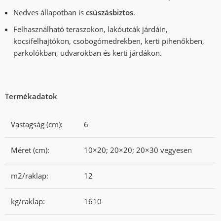
Nedves állapotban is
csúszásbiztos
.
Felhasználható teraszokon, lakóutcák járdáin,
kocsifelhajtókon, csobogómedrekben, kerti pihenőkben,
parkolókban, udvarokban és kerti járdákon.
Termékadatok
Vastagság (cm):
6
Méret (cm):
10×20; 20×20; 20×30 vegyesen
m2/raklap:
12
kg/raklap:
1610