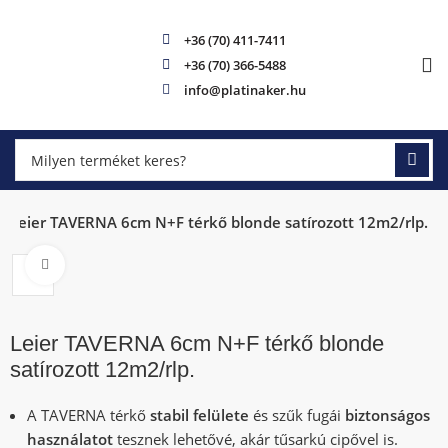
+36 (70) 411-7411
+36 (70) 366-5488
info@platinaker.hu
Leier TAVERNA 6cm N+F térkő blonde satírozott 12m2/rlp.
Click to enlarge
Leier TAVERNA 6cm N+F térkő blonde
satírozott 12m2/rlp.
A TAVERNA térkő
stabil felülete
és szűk fugái
biztonságos
használatot
tesznek lehetővé, akár tűsarkú cipővel is.