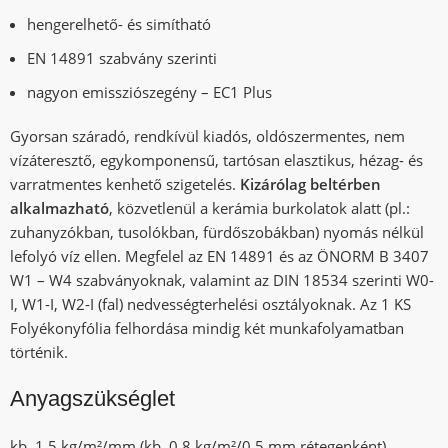
hengerelhető- és simítható
EN 14891 szabvány szerinti
nagyon emissziószegény – EC1 Plus
Gyorsan száradó, rendkívül kiadós, oldószermentes, nem
vízáteresztő, egykomponensű, tartósan elasztikus, hézag- és
varratmentes kenhető szigetelés.
Kizárólag beltérben
alkalmazható
, közvetlenül a kerámia burkolatok alatt (pl.:
zuhanyzókban, tusolókban, fürdőszobákban) nyomás nélkül
lefolyó víz ellen. Megfelel az EN 14891 és az ÖNORM B 3407
W1 – W4 szabványoknak, valamint az DIN 18534 szerinti W0-
I, W1-I, W2-I (fal) nedvességterhelési osztályoknak. Az 1 KS
Folyékonyfólia felhordása mindig két munkafolyamatban
történik.
Anyagszükséglet
kb. 1,5 kg/m²/mm (kb. 0,8 kg/m²/0,5 mm rétegenként)