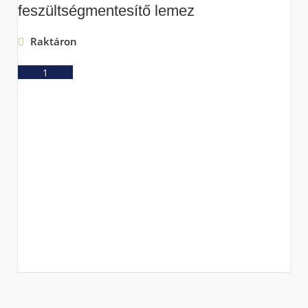
feszültségmentesítő lemez
Raktáron
Ajánlatkérés
M
f