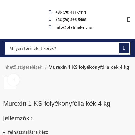
+36 (70) 411-7411
+36 (70) 366-5488
info@platinaker.hu
Kenhető szigetelések
Murexin 1 KS folyékonyfólia kék 4 kg
Click to enlarge
Murexin 1 KS folyékonyfólia kék 4 kg
Jellemzők :
felhasználásra kész