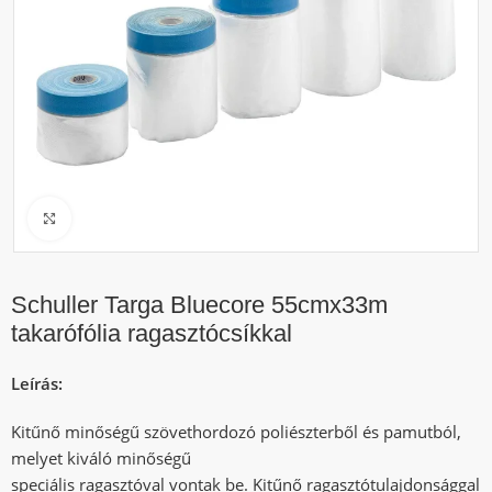
Click to enlarge
Schuller Targa Bluecore 55cmx33m
takarófólia ragasztócsíkkal
Leírás:
Kitűnő minőségű szövethordozó poliészterből és pamutból,
melyet kiváló minőségű
speciális ragasztóval vontak be. Kitűnő ragasztótulajdonsággal