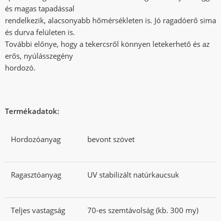
és magas tapadással
rendelkezik, alacsonyabb hőmérsékleten is. Jó ragadóerő sima
és durva felületen is.
További előnye, hogy a tekercsről könnyen letekerhető és az
erős, nyúlásszegény
hordozó.
Termékadatok:
Hordozóanyag
bevont szövet
Ragasztóanyag
UV stabilizált natúrkaucsuk
Teljes vastagság
70-es szemtávolság (kb. 300 my)