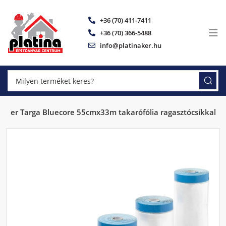
+36 (70) 411-7411
+36 (70) 366-5488
info@platinaker.hu
huller Targa Bluecore 55cmx33m takarófólia ragasztócsíkkal