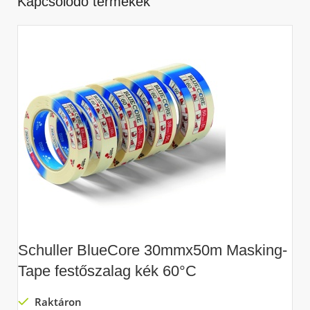
Kapcsolódó termékek
Schuller BlueCore 30mmx50m Masking-
S
Tape festőszalag kék 60°C
T
Raktáron