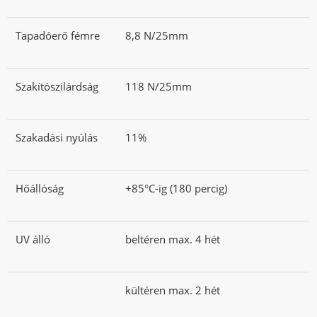
Tapadóerő fémre
8,8 N/25mm
Szakítószilárdság
118 N/25mm
Szakadási nyúlás
11%
Hőállóság
+85°C-ig (180 percig)
UV álló
beltéren max. 4 hét
kültéren max. 2 hét