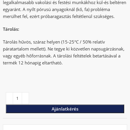
legalkalmasabb vakolási és festési munkákhoz kül-és beltéren
egyaránt. A nyílt pórusú anyagoknál (kő, fa) probléma
merülhet fel, ezért próbaragasztás feltétlenül szükséges.
Tárolás:
Tárolás hűvös, száraz helyen (15-25°C / 50% relatív
páratartalom mellett). Ne tegye ki közvetlen napsugárzásnak,
vagy egyéb hőforrásnak. A tárolási feltételek betartásával a
termék 12 hónapig eltartható.
Ajánlatkérés