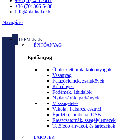
+36 (70) 411-7411
+36 (70) 366-5488
info@platinaker.hu
Navigáció
TERMÉKEK
ÉPÍTŐANYAG
Építőanyag
Ömlesztett áruk, kötőanyagok
Vasanyag
Falazóelemek, zsalukövek
Kémények
Födémek, áthidalók
Nyílászárók, párkányok
Vízszigetelés
Vakolat, habarcs, esztrich
Épületfa, lambéria, OSB
Ereszcsatornák, szegélylemezek
Tetőfedő anyagok és tartozékok
LAKÓTÉR