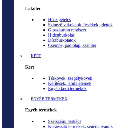
Lakótér
Hőszigetelés
Színező vakolatok, festékek, glettek
Gipszkarton rendszer
Hidegburkolás
Díszburkolatok
Csempe, padlólap, szaniter
KERT
Kert
Térkövek, szegélykövek
Kerítések, támfalelemek
Egyéb kerti termékek
EGYÉB TERMÉKEK
Egyéb termékek
Szerszám, barkács
Kiegészítő termékek, segédanyagok