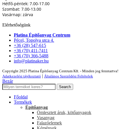
Hétfő-péntek: 7.00-17.00
Szombat: 7.00-13.00
Vasárnap: zárva
Elérhetőségünk
Platina Építőanyag Centrum
Pécel, Topolya utca 4.
+36 (28) 547-615
+36 (70) 411-7411
+36 (70) 366-5488
info@platinaker.hu
Copyright 2025 Platina Építőanyag Centrum Kft. - Minden jog fenntartva!
|
Adatkezelési tájékoztató
Általános Szerződési Feltételek
Bezár
Search
Főoldal
Termékek
Építőanyag
Ömlesztett áruk, kötőanyagok
Vasanyag
Falazóelemek
Kémények