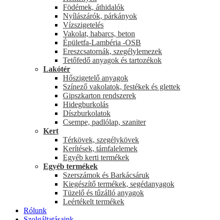
Födémek, áthidalók
Nyílászárók, párkányok
Vízszigetelés
Vakolat, habarcs, beton
Épületfa-Lambéria -OSB
Ereszcsatornák, szegélylemezek
Tetőfedő anyagok és tartozékok
Lakótér
Hőszigetelő anyagok
Színező vakolatok, festékek és glettek
Gipszkarton rendszerek
Hidegburkolás
Díszburkolatok
Csempe, padlólap, szaniter
Kert
Térkövek, szegélykövek
Kerítések, támfalelemek
Egyéb kerti termékek
Egyéb termékek
Szerszámok és Barkácsáruk
Kiegészítő termékek, segédanyagok
Tüzelő és tűzálló anyagok
Leértékelt termékek
Rólunk
Szolgáltatásaink