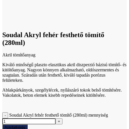
Click to enlarge
Soudal Akryl fehér festhető tömítő
(280ml)
Akril tömítőanyag
Kiváló minőségű plaszto elasztikus akril diszperzió bázisú tömítő- és
kitöltőanyag. Nagyon könnyen alkalmazható, oldószermentes és
szagtalan. Száradás után festhető, kiváló tapadás porózus
felületeken.
Ablakpárkányok, szegélylécek, nyílászáró tokok belső tömítésére.
Vakolatok, beton elemek kisebb repedéseinek kitöltésére.
Soudal Akryl fehér festhető tömítő (280ml) mennyiség
Ajánlatkérés