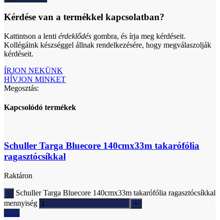
Kérdése van a termékkel kapcsolatban?
Kattintson a lenti
érdeklődés
gombra, és írja meg kérdéseit.
Kollégáink készséggel állnak rendelkezésére, hogy megválaszolják
kérdéseit.
ÍRJON NEKÜNK
HÍVJON MINKET
Megosztás:
Kapcsolódó termékek
Schuller Targa Bluecore 140cmx33m takarófólia
ragasztócsíkkal
Raktáron
Schuller Targa Bluecore 140cmx33m takarófólia ragasztócsíkkal
mennyiség
Ajánlatkérés