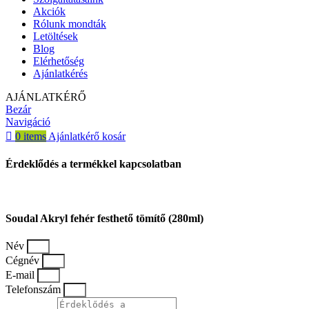
Akciók
Rólunk mondták
Letöltések
Blog
Elérhetőség
Ajánlatkérés
AJÁNLATKÉRŐ
Bezár
Navigáció
0
items
Ajánlatkérő kosár
Érdeklődés a termékkel kapcsolatban
Soudal Akryl fehér festhető tömítő (280ml)
Név
Cégnév
E-mail
Telefonszám