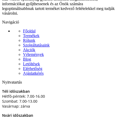
információkat gyűjthessenek és az Önök számára
legoptimálisabbnak tartott terméket kedvező feltételekkel meg tudják
vásárolni.
Navigáció
Főoldal
Termékek
Rólunk
Szolgáltatásaink
Akciók
Vélemények
Blog
Letöltések
Elérhetőség
Ajánlatkérés
Nyitvatartás
Téli időszakban
Hétfő-péntek: 7.00-16.00
Szombat: 7.00-13.00
Vasárnap: zárva
Nyári időszakban