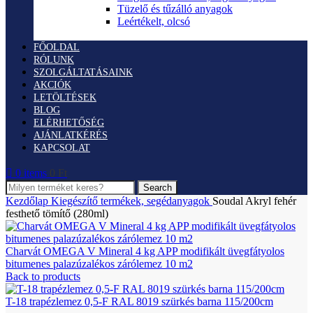
Tüzelő és tűzálló anyagok
Leértékelt, olcsó
FŐOLDAL
RÓLUNK
SZOLGÁLTATÁSAINK
AKCIÓK
LETÖLTÉSEK
BLOG
ELÉRHETŐSÉG
AJÁNLATKÉRÉS
KAPCSOLAT
0
items
0
Ft
Search
Kezdőlap
Kiegészítő termékek, segédanyagok
Soudal Akryl fehér
festhető tömítő (280ml)
Charvát OMEGA V Mineral 4 kg APP modifikált üvegfátyolos
bitumenes palazúzalékos zárólemez 10 m2
Back to products
T-18 trapézlemez 0,5-F RAL 8019 szürkés barna 115/200cm