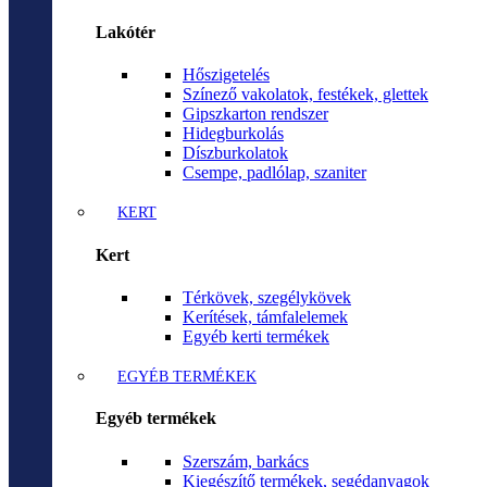
Lakótér
Hőszigetelés
Színező vakolatok, festékek, glettek
Gipszkarton rendszer
Hidegburkolás
Díszburkolatok
Csempe, padlólap, szaniter
KERT
Kert
Térkövek, szegélykövek
Kerítések, támfalelemek
Egyéb kerti termékek
EGYÉB TERMÉKEK
Egyéb termékek
Szerszám, barkács
Kiegészítő termékek, segédanyagok