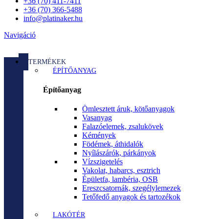
+36 (70) 411-7411
+36 (70) 366-5488
info@platinaker.hu
Navigáció
TERMÉKEK
ÉPÍTŐANYAG
Építőanyag
Ömlesztett áruk, kötőanyagok
Vasanyag
Falazóelemek, zsalukövek
Kémények
Födémek, áthidalók
Nyílászárók, párkányok
Vízszigetelés
Vakolat, habarcs, esztrich
Épületfa, lambéria, OSB
Ereszcsatornák, szegélylemezek
Tetőfedő anyagok és tartozékok
LAKÓTÉR