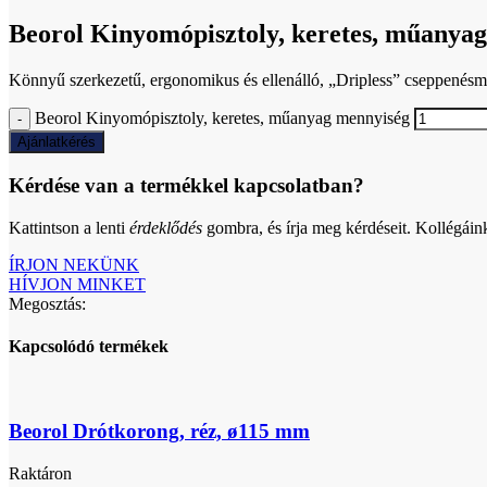
Beorol Kinyomópisztoly, keretes, műanyag
Könnyű szerkezetű, ergonomikus és ellenálló, „Dripless” cseppenésmen
Beorol Kinyomópisztoly, keretes, műanyag mennyiség
Ajánlatkérés
Kérdése van a termékkel kapcsolatban?
Kattintson a lenti
érdeklődés
gombra, és írja meg kérdéseit. Kollégáin
ÍRJON NEKÜNK
HÍVJON MINKET
Megosztás:
Kapcsolódó termékek
Beorol Drótkorong, réz, ø115 mm
Raktáron