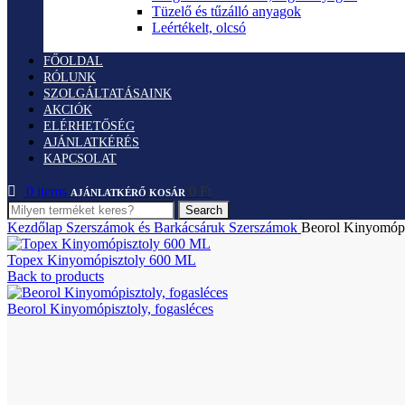
Tüzelő és tűzálló anyagok
Leértékelt, olcsó
FŐOLDAL
RÓLUNK
SZOLGÁLTATÁSAINK
AKCIÓK
ELÉRHETŐSÉG
AJÁNLATKÉRÉS
KAPCSOLAT
0
items
0
Ft
Search
Kezdőlap
Szerszámok és Barkácsáruk
Szerszámok
Beorol Kinyomópi
Topex Kinyomópisztoly 600 ML
Back to products
Beorol Kinyomópisztoly, fogasléces
Click to enlarge