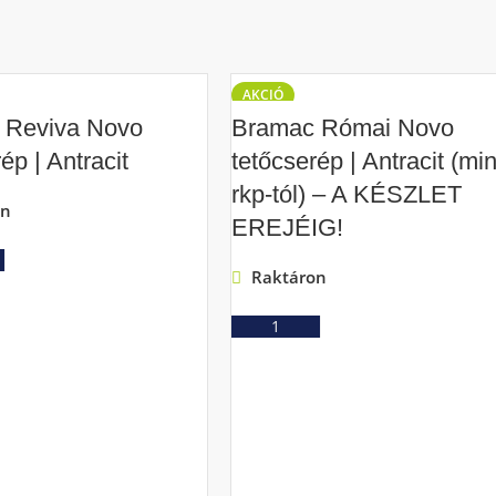
AKCIÓ
 Reviva Novo
Bramac Római Novo
ép | Antracit
tetőcserép | Antracit (mi
rkp-tól) – A KÉSZLET
on
EREJÉIG!
Ajánlatkérés
Raktáron
Ajánlatkérés