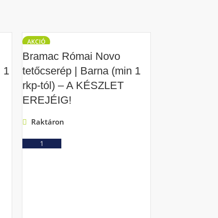
AKCIÓ
AKCIÓ
Bramac Római Novo
n 1
tetőcserép | Barna (min 1
rkp-tól) – A KÉSZLET
EREJÉIG!
Raktáron
Ajánlatkérés
Bramac Ró
tetőcserép 
(min 1 rkp-tó
KÉSZLET E