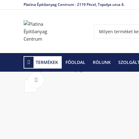
Platina Építőanyag Centrum - 2119 Pécel, Topolya utca 4.
TERMÉKEK
FŐOLDAL
RÓLUNK
SZOLGÁL
Kezdőlap
Tetőfedő anyagok és tartozékok
Tetőcs
Click to enlarge