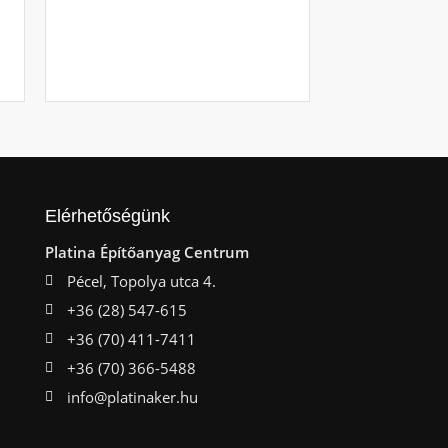
Raktáron
Ajá
Elérhetőségünk
Platina Építőanyag Centrum
Pécel, Topolya utca 4.
+36 (28) 547-615
+36 (70) 411-7411
+36 (70) 366-5488
info@platinaker.hu