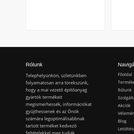
Rólunk
Navigá
Főoldal
Telephelyünkön, üzletünkben
Termék
folyamatosan arra törekszünk,
hogy a mai vezető építőanyag
Rólunk
gyártók termékeit
Szolgált
megismerhessék, információkat
Akciók
gyűjthessenek és az Önök
Vélemé
számára legoptimálisabbnak
Blog
tartott terméket kedvező
Letöltés
feltételekkel meg tudják