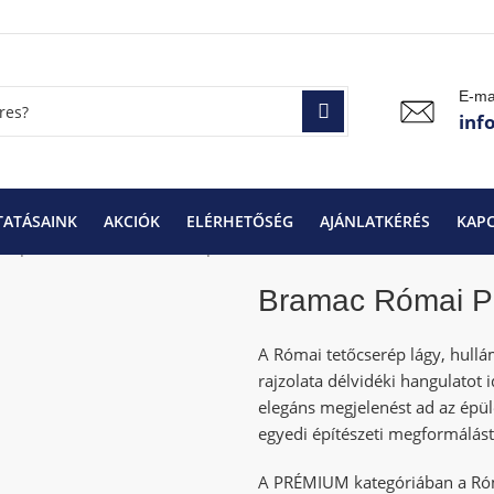
E-ma
inf
TATÁSAINK
AKCIÓK
ELÉRHETŐSÉG
AJÁNLATKÉRÉS
KAP
erepek
Bramac Tetőcserepek
Bramac Római Protector tetőc
Bramac Római Pro
A Római tetőcserép lágy, hullá
rajzolata délvidéki hangulatot i
elegáns megjelenést ad az épüle
egyedi építészeti megformálást
A PRÉMIUM kategóriában a Római