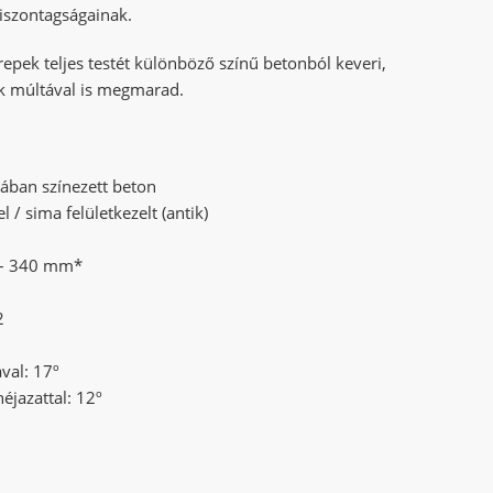
viszontagságainak.
epek teljes testét különböző színű betonból keveri,
ek múltával is megmarad.
ában színezett beton
el / sima felületkezelt (antik)
5 – 340 mm*
2
val: 17º
éjazattal: 12º