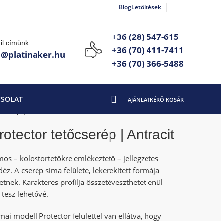
Blog
Letöltések
+36 (28) 547-615
il címünk:
+36 (70) 411-7411
o@platinaker.hu
+36 (70) 366-5488
CSOLAT
serép | Antracit
tector tetőcserép | Antracit
mos – kolostortetőkre emlékeztető – jellegzetes
déz. A cserép sima felülete, lekerekített formája
tnek. Karakteres profilja összetéveszthetetlenül
 tesz lehetővé.
 modell Protector felülettel van ellátva, hogy