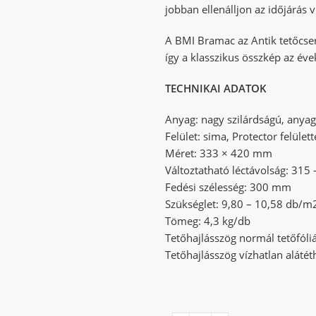
jobban ellenálljon az időjárás 
A BMI Bramac az Antik tetőcser
így a klasszikus összkép az év
TECHNIKAI ADATOK
Anyag: nagy szilárdságú, anyag
Felület: sima, Protector felülett
Méret: 333 × 420 mm
Változtatható léctávolság: 31
Fedési szélesség: 300 mm
Szükséglet: 9,80 – 10,58 db/m
Tömeg: 4,3 kg/db
Tetőhajlásszög normál tetőfóliá
Tetőhajlásszög vízhatlan alátéth