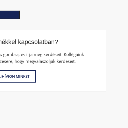
mékkel kapcsolatban?
s
gombra, és írja meg kérdéseit. Kollégáink
zésére, hogy megválaszolják kérdéseit.
HÍVJON MINKET