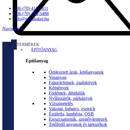
+36 (70) 411-7411
+36 (70) 366-5488
info@platinaker.hu
Navigáció
TERMÉKEK
ÉPÍTŐANYAG
Építőanyag
Ömlesztett áruk, kötőanyagok
Vasanyag
Falazóelemek, zsalukövek
Kémények
Födémek, áthidalók
Nyílászárók, párkányok
Vízszigetelés
Vakolat, habarcs, esztrich
Épületfa, lambéria, OSB
Ereszcsatornák, szegélylemezek
Tetőfedő anyagok és tartozékok