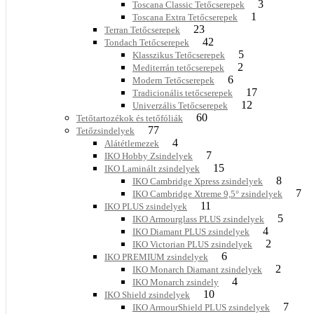
3
Toscana Classic Tetőcserepek
1
Toscana Extra Tetőcserepek
23
Terran Tetőcserepek
42
Tondach Tetőcserepek
5
Klasszikus Tetőcserepek
2
Mediterrán tetőcserepek
6
Modern Tetőcserepek
17
Tradicionális tetőcserepek
12
Univerzális Tetőcserepek
60
Tetőtartozékok és tetőfóliák
77
Tetőzsindelyek
4
Alátétlemezek
7
IKO Hobby Zsindelyek
15
IKO Laminált zsindelyek
8
IKO Cambridge Xpress zsindelyek
7
IKO Cambridge Xtreme 9,5° zsindelyek
11
IKO PLUS zsindelyek
5
IKO Armourglass PLUS zsindelyek
4
IKO Diamant PLUS zsindelyek
2
IKO Victorian PLUS zsindelyek
6
IKO PREMIUM zsindelyek
2
IKO Monarch Diamant zsindelyek
4
IKO Monarch zsindely
10
IKO Shield zsindelyek
7
IKO ArmourShield PLUS zsindelyek