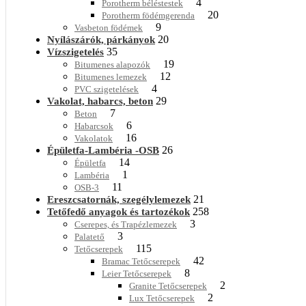
4
Porotherm béléstestek
20
Porotherm födémgerenda
9
Vasbeton födémek
20
Nyílászárók, párkányok
35
Vízszigetelés
19
Bitumenes alapozók
12
Bitumenes lemezek
4
PVC szigetelések
29
Vakolat, habarcs, beton
7
Beton
6
Habarcsok
16
Vakolatok
26
Épületfa-Lambéria -OSB
14
Épületfa
1
Lambéria
11
OSB-3
21
Ereszcsatornák, szegélylemezek
258
Tetőfedő anyagok és tartozékok
3
Cserepes, és Trapézlemezek
3
Palatető
115
Tetőcserepek
42
Bramac Tetőcserepek
8
Leier Tetőcserepek
2
Granite Tetőcserepek
2
Lux Tetőcserepek