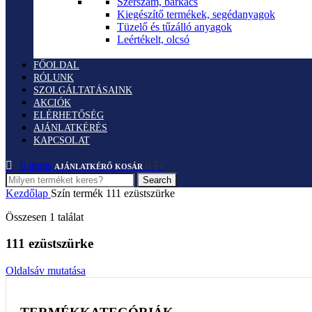
Szerszám, barkács
Kiegészítő termékek, segédanyagok
Tüzelő és tűzálló anyagok
Leértékelt, olcsó
FŐOLDAL
RÓLUNK
SZOLGÁLTATÁSAINK
AKCIÓK
ELÉRHETŐSÉG
AJÁNLATKÉRÉS
KAPCSOLAT
0
items
0
Ft
Search
Kezdőlap
Szín termék
111 ezüstszürke
Összesen 1 találat
111 ezüstszürke
Oldalsáv mutatása