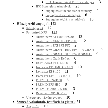
3
IKO DiamantShield PLUS zsindelyek
23
IKO Superglass zsindelyek
4
Superglass Biber hódfarkú zsindely
6
Superglass Hex zsindelyek
13
Superglass téglány zsindelyek
145
Hőszigetelő anyagok
12
Kőzetgyapot
123
Polisztirol, XPS
12
Austrotherm AT-H80/ EPS 80
12
Austrotherm AT-N100/ EPS-100
2
Austrotherm EXPERT FIX
9
Austrotherm GRAFIT 100 / EPS- 100 GRAFIT
9
Austrotherm GRAFIT 80 / EPS-80 GRAFIT
6
Austrotherm Grafit Reflex
4
HUNGAROCELL EPS-80
10
Isomaster EPS H-80 GRAFIT
11
Isomaster EPS-100
10
Isomaster EPS-100 GRAFIT
6
PREMIO EPS-H100
8
PREMIO EPS-H80
3
PREMIO Grafit EPS-H80
9
Ravatherm XPS 60x125
10
Üveggyapot-ásványgyapot
71
Színező vakolatok, festékek és glettek
10
Alapozók