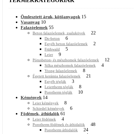
TERMÉKKATEGÓRIÁK
15
Ömlesztett áruk, kötőanyagok
10
Vasanyag
55
Falazóelemek
22
Beton falazóelemek, zsalukövek
6
Do-beton
2
Egyéb beton falazóelemek
5
Frühwald
9
Leier
12
Pórusbeton- és mészhomok falazóelemek
4
Silka mészhomok falazóelemek
8
Ytong falazóelemek
21
Égetett kerámia falazóelemek
3
Egyéb téglák
8
Leiertherm téglák
10
Porotherm téglák
14
Kémények
8
Leier kémények
6
Schiedel kémények
61
Födémek, áthidalók
4
Leier födémek
48
Porotherm födémek és áthidalók
24
Porotherm áthidalók