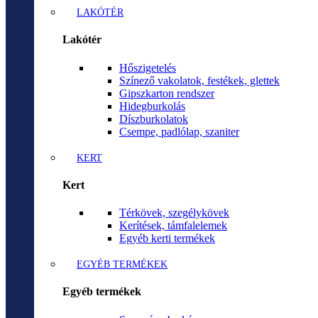
LAKÓTÉR
Lakótér
Hőszigetelés
Színező vakolatok, festékek, glettek
Gipszkarton rendszer
Hidegburkolás
Díszburkolatok
Csempe, padlólap, szaniter
KERT
Kert
Térkövek, szegélykövek
Kerítések, támfalelemek
Egyéb kerti termékek
EGYÉB TERMÉKEK
Egyéb termékek